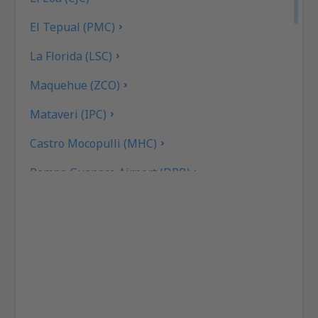
El Tepual (PMC)
La Florida (LSC)
Maquehue (ZCO)
Mataveri (IPC)
Castro Mocopulli (MHC)
Pampa Guanaco Airport (DPB)
Pichoy (ZAL)
Porvenir (WPR)
Presidente Ibanez (PUQ)
Guardia Marina Zañartu Airport (WPU)
Aeropuerto Ricardo García Posada (ESR)