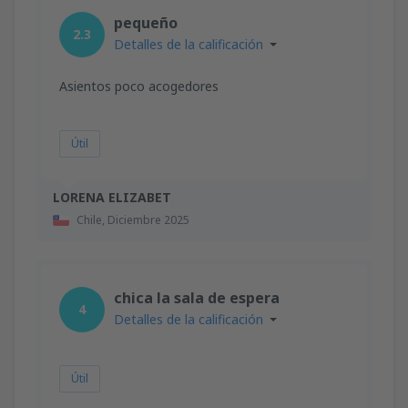
desde
Valencia, Valencia-Manises
(VLC)
pequeño
36
2.3
A PARTIR DE:
EUR
Detalles de la calificación
desde
Valencia, Valencia-Manises
(VLC)
Asientos poco acogedores
37
A PARTIR DE:
EUR
Útil
desde
Barcelona, El Prat
(BCN)
42
A PARTIR DE:
EUR
LORENA ELIZABET
Chile,
Diciembre 2025
chica la sala de espera
4
Detalles de la calificación
Útil