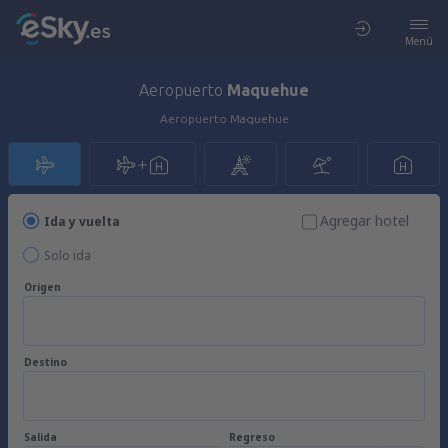
Menú
Aeropuerto
Maquehue
Aeropuerto Maquehue
Agregar hotel
Ida y vuelta
Solo ida
Origen
Destino
Salida
Regreso