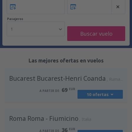
Pasajeros
1
Buscar vuelo
Las mejores ofertas en vuelos
Bucarest Bucarest-Henri Coanda
Rumania
69
EUR
A PARTIR DE:
10 ofertas
desde
Madrid, Madrid-Barajas
(MAD)
Roma Roma - Fiumicino
90
Italia
A PARTIR DE:
EUR
36
EUR
A PARTIR DE: