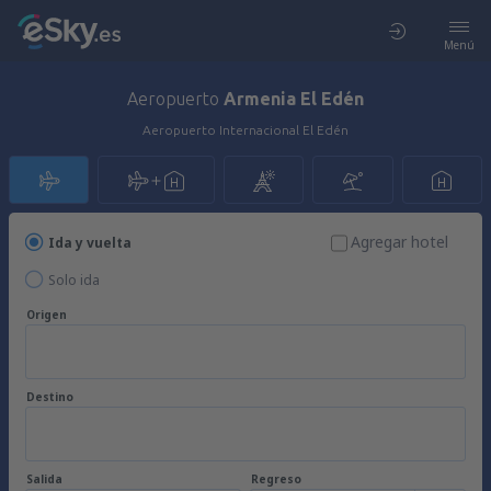
Menú
Aeropuerto
Armenia El Edén
Aeropuerto Internacional El Edén
Agregar hotel
Ida y vuelta
Solo ida
Origen
Destino
Salida
Regreso