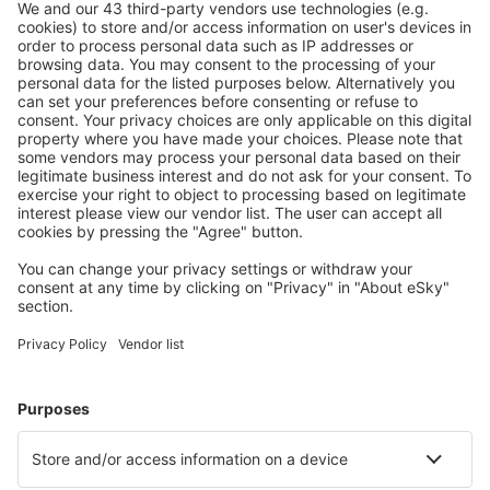
Aeropuerto de Gamarra (GRA)
Buenaventura Airport (BUN)
Puerto Carreño Germán Olano (PCR)
Tolu Golfo de Morrosquillo (TLU)
Machangara (PPN)
Florencia Gustavo Artunduaga Paredes (FLA)
Isla San Andres Gustavo Rojas Pinilla (ADZ)
Medellín
San José del Guaviare Airport (SJE)
Aeropuerto de Bahía Solano (BSC)
Guapi Airport (GPI)