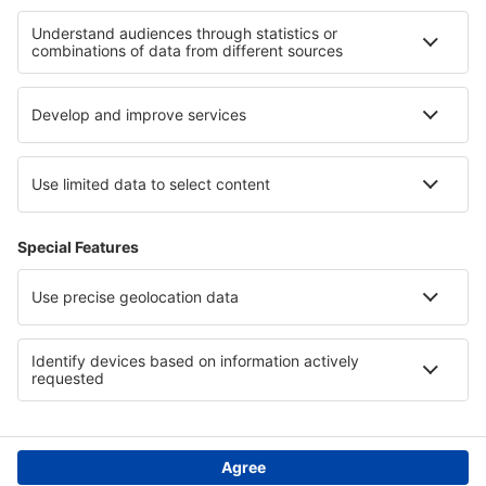
Puerto Inírida Obando (PDA)
Bucaramanga Palonegro (BGA)
Ibagué Perales (IBE)
Pitalito Airport (PTX)
Cartagena Rafael Núnez (CTG)
Nuqui Reyes Murillo (NQU)
Aeropuerto San Luis (IPI)
Aeropuerto Santiago Pérez Quiroz (AUC)
Simón Bolívar (SMR)
Tarapacá Airport (TCD)
Puerto Asis Tres de Mayo (PUU)