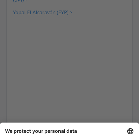
Yopal El Alcaraván (EYP)
Aeropuerto El Bagre (EBG)
Aeropuerto El Caraño (UIB)
Bogota El Dorado (BOG)
Armenia El Edén (AXM)
Providencia El Embrujo (PVA)
Medellín
Barranquilla Ernesto Cortissoz (BAQ)
Mitú Airport (MVP)
Tame Airport (TME)