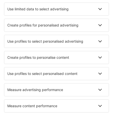
La Chorrera Airport (LCR)
Tumaco La Florida (TCO)
La Macarena Airport (LMC)
Manizales La Nubia (MZL)
La Pedrera Airport (LPD)
Villavicencio La Vanguardia (VVC)
Aeropuerto de Las Brujas (CZU)
Saravena Airport (RVE)
Montería Los Garzones (MTR)
Aeropuerto Mandinga (COG)
Matecana (PEI)