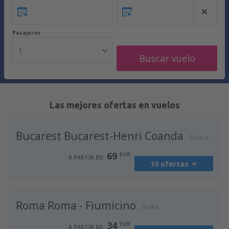
Pasajeros
1
Buscar vuelo
Las mejores ofertas en vuelos
Bucarest Bucarest-Henri Coanda
Rumania
69
EUR
A PARTIR DE:
10 ofertas
desde
Madrid, Madrid-Barajas
(MAD)
Roma Roma - Fiumicino
90
Italia
A PARTIR DE:
EUR
34
EUR
A PARTIR DE: