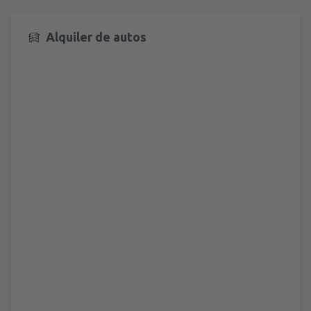
desde
Valencia, Valencia-Manises
(VLC)
36
A PARTIR DE:
EUR
Alquiler de autos
desde
Valencia, Valencia-Manises
(VLC)
37
A PARTIR DE:
EUR
desde
Barcelona, El Prat
(BCN)
42
A PARTIR DE:
EUR