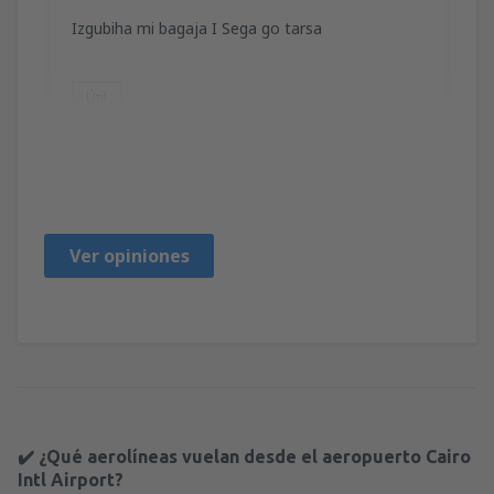
Izgubiha mi bagaja I Sega go tarsa
Útil
Gospodin
Bulgaria,
Noviembre 2025
Ver opiniones
✔️ ¿Qué aerolíneas vuelan desde el aeropuerto Cairo
Intl Airport?