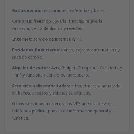
desde
Málaga, Pablo Ruiz Picasso
(AGP)
desde
Ibiza, Ibiza
(IBZ)
51
Gastronomía:
restaurantes, cafeterías y bares.
A PARTIR DE:
EUR
44
A PARTIR DE:
EUR
Compras:
freeshop, joyería, tiendas, regalería,
desde
Valencia, Valencia-Manises
(VLC)
farmacia, venta de diarios y revistas.
desde
Mahon, Menorca Mahón
(MAH)
37
A PARTIR DE:
EUR
45
A PARTIR DE:
EUR
Internet:
servicio de internet Wi-Fi.
Entidades financieras:
banco, cajeros automáticos y
desde
Barcelona, El Prat
(BCN)
desde
Palma de Mallorca, Palma de
casa de cambio.
52
A PARTIR DE:
EUR
Mallorca
(PMI)
34
Alquiler de autos:
Avis, Budget, Europcar, J Car, Hertz y
A PARTIR DE:
EUR
desde
Alicante, Alicante Intl Airport
(ALC)
Thrifty funcionan dentro del aeropuerto.
34
A PARTIR DE:
EUR
desde
Sevilla, San Pablo
(SVQ)
Servicios a discapacitados:
infraestructura adaptada
66
A PARTIR DE:
EUR
en baños, accesos y cabinas telefónicas.
Otros servicios:
correo, salas VIP, agencia de viaje,
desde
Granadilla de Abona, Tenerife Sur -
teléfonos público, puesto de información general y
Reina Sofia
(TFS)
turística.
102
A PARTIR DE:
EUR