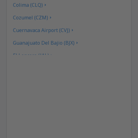
Colima (CLQ)
Cozumel (CZM)
Cuernavaca Airport (CVJ)
Guanajuato Del Bajio (BJX)
El Lencero (JAL)
Federal de Bachigualato (CUL)
Los Mochis Fort Valley (LMM)
Gral. Francisco Javier Mina (TAM)
Francisco Sarabia (TRC)
General Lucio Blanco (REX)
Gral. Mariano Escobedo (MTY)