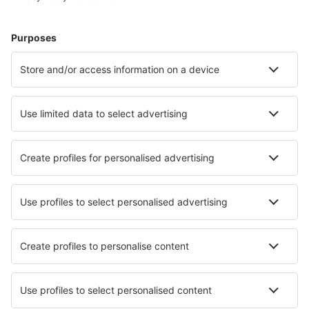
Ixtepec Airport (IZT)
José M. YánezGeneral José María Yánez (GYM)
Acapulco Juan N. Álvarez (ACA)
General Leobardo C. Ruiz (ZCL)
Aguascalientes Lic. Jesus Tersn Peredo (AGU)
Licenciado Gustavo Diaz Ordaz (PVR)
Loreto (LTO)
Los Cabos (SJD)
Manuel Crescencio Rejón (MID)
Manuel Márquez de León (LAP)
Matamoros Airport (MAM)