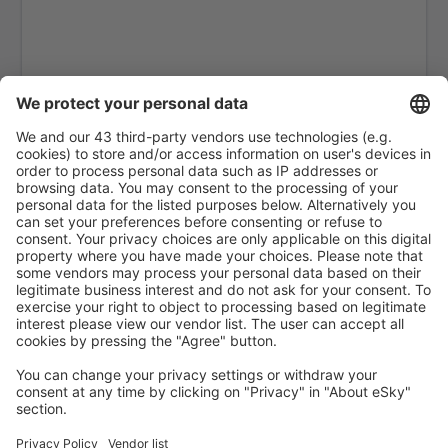
Ciudad Victoria (CVM)
General Rafael Buelna (MZT)
General Fierro Villalobos (CUU)
Guadalupe Victoria (DGO)
Aeropuerto Regional de Guerrero Negro (GUB)
General Heriberto Jara (VER)
Hermanos Serdán (PBC)
Huatulco Intl Airport (HUX)
General Ignacio L. Pesqueira (HMO)
Campeche Ing. Alberto Acuna Ongay (CPE)
Ixtapa-Zihuatanejo (ZIH)