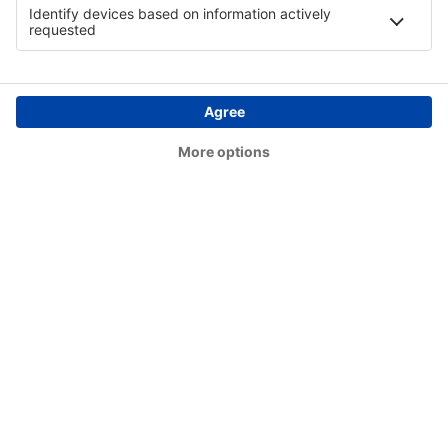
Puerto Escondido (PXM)
Queretaro (QRO)
Santa Lucia AFB Airport (NLU)
Tapachula (TAP)
Aeropuerto Internacional de Tulum Felipe
Carrillo Puerto (TQO)
Uruapan Ignacio López Rayón (UPN)
Xoxocotlan (OAX)
Ángel Albino Corzo (TGZ)