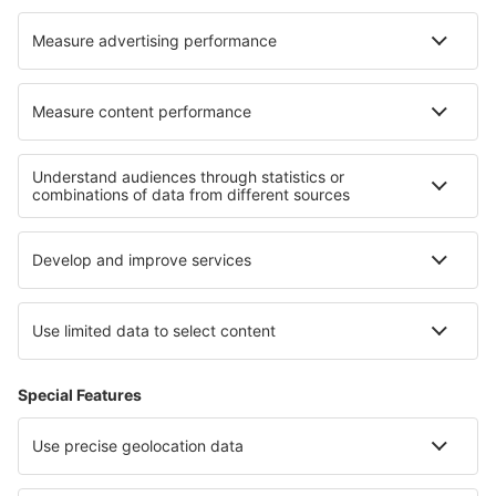
Mexicali (MXL)
Don Miguel Hidalgo y Costilla (GDL)
Minatitlan Airport (MTT)
Venustiano Carranza (LOV)
General Francisco J. Mujica (MLM)
Quetzalcóatl-Nuevo Laredo (NLD)
Palenque International Airport (PQM)
Piedras Negras (PDS)
Saltillo (SLW)
Playa de Oro (ZLO)
San Luis Potosí (SLP)