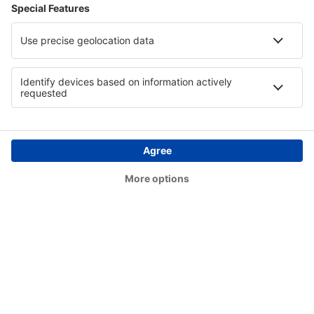
Lerwick
Swansea Airport (SWS)
Teesside (MME)
Lerwick
Tiree (TRE)
Westray (WRY)
Wick (WIC)