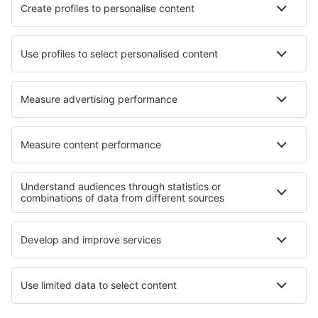
Newquay Cornwall (NQY)
North Ronaldsay (NRL)
Norwich (NWI)
Nottingham (NQT)
Papa Westray (PPW)
Helipuerto de Penzance (PZE)
Glasgow
Southampton (SOU)
Isles of Scilly St Mary's (ISC)
Londres
Stornoway (SYY)