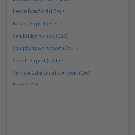
Leeds-Bradford (LBA)
Bristol Airport (BRS)
Cambridge Airport (CBG)
Campbeltown Airport (CAL)
Cardiff Airport (CWL)
Carlisle Lake District Airport (CAX)
Derry (LDY)
Coll Island Airport (COL)
Coventry (CVT)
Dundee (DND)
East Midlands (EMA)