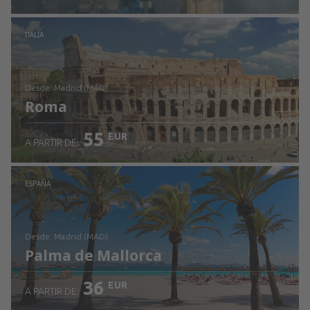
Revisa los detalles
ITALIA
desde: Madrid (MAD)
Roma
55
EUR
A PARTIR DE:
Revisa los detalles
ESPAÑA
desde: Madrid (MAD)
Palma de Mallorca
36
EUR
A PARTIR DE: