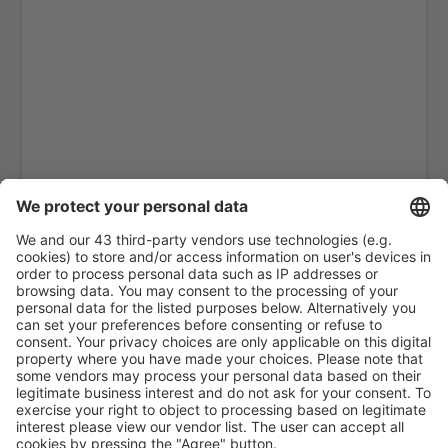
Edinburgh (EDI)
Exeter (EXT)
Londres
Belfast
Glasgow
Gloucestershire Airport (GLO)
Guernsey (GCI)
Londres
Humberside (HUY)
Inverness (INV)