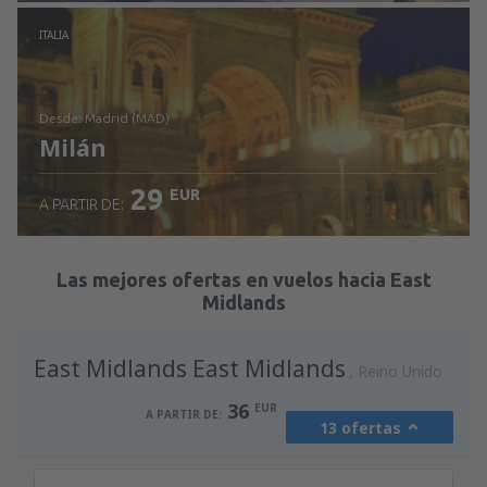
Revisa los detalles
ITALIA
desde: Madrid (MAD)
Milán
29
EUR
A PARTIR DE:
Revisa los detalles
Las mejores ofertas en vuelos hacia East
Midlands
East Midlands East Midlands
Reino Unido
36
EUR
A PARTIR DE:
13 ofertas