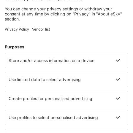
Glenegedale (ILY)
Isle Of Colonsay (CSA)
Liverpool John Lennon (LPL)
Oxford Kidlington (OXF)
Orkney Kirkwall (KOI)
Lands End Airport (LEQ)
Londres
Londres
Londres
Mánchester (MAN)
Newcastle (NCL)