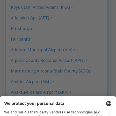
Koyuk (AK) Alfred Adams (KKA)
Allakaket Apt. (AET)
Pittsburgh
Fairbanks
Alliance Municipal Airport (AIA)
Alpena County Regional Airport (APN)
Martinsburg Altoona-Blair County (AOO)
Ambler Airport (ABL)
Anaktuvuk Pass Airport (AKP)
Aeropuerto de Angel Fire (AXX)
Angoon Seaplane Base (AGN)