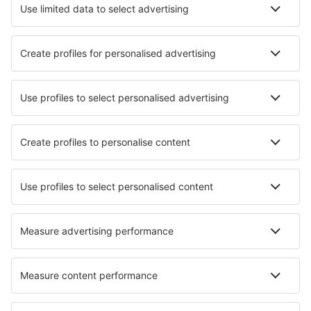
Augusta State Airport (AUG)
Austin Straubel (GRB)
Austin-Bergstrom Intl. Airport (AUS)
Quincy Regional (UIN)
Baltimore Thurgood Marshall (BWI)
Bangor Intl Airport (BGR)
Barkley Regional (PAH)
Barnstable Municipal (HYA)
Barter Island Apt. (BTI)
Ryan (BTR)
Beaver (WBQ)