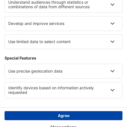
Beckley (BKW)
Bellingham Intl Airport (BLI)
Bemidji Regional Airport (BJI)
Bert Mooney (BTM)
Bethel Airport (BET)
Bettles (BTT)
Birch Creek (KBC)
Birmingham-Shuttlesworth Intl Airport (BHM)
Bishop (FNT)
Bismarck Municipal Airport (BIS)
Blue Grass (LEX)