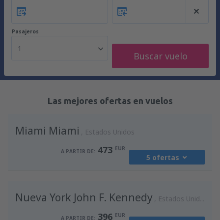
Pasajeros
1
Buscar vuelo
Las mejores ofertas en vuelos
Miami Miami
Estados Unidos
473
EUR
A PARTIR DE:
5 ofertas
desde
Madrid, Madrid-Barajas
(MAD)
Nueva York John F. Kennedy
588
Estados Unidos
A PARTIR DE:
EUR
396
EUR
A PARTIR DE: