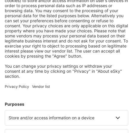
Aniak Airport (ANI)
Durango
Ann Arbor Municipal Airport (ARB)
McKinleyville Arcata-Eureka (ACV)
Arctic Village Apt. (ARC)
Fletcher Asheville (AVL)
Atka Airport (AKB)
Atlantic City Bader Field (ACY)
Atmautluak Airport (ATT)
Auburn/Lewiston (LEW)
Augusta Regional Airport (AGS)