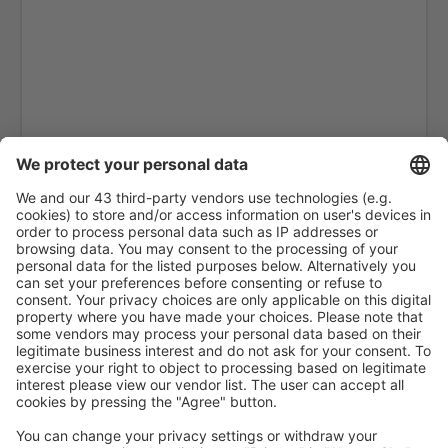
Mumbai Chhatrapati Shivaji (BOM)
Chikkalthana (IXU)
Cochin (COK)
Coimbatore (CJB)
Cuddapah Airport (CDP)
Dabok (UDR)
Dabolim (GOI)
Devi Ahilyabai Holkar (IDR)
Dibrugarh Airport (DIB)
Dimapur Apt. (DMU)