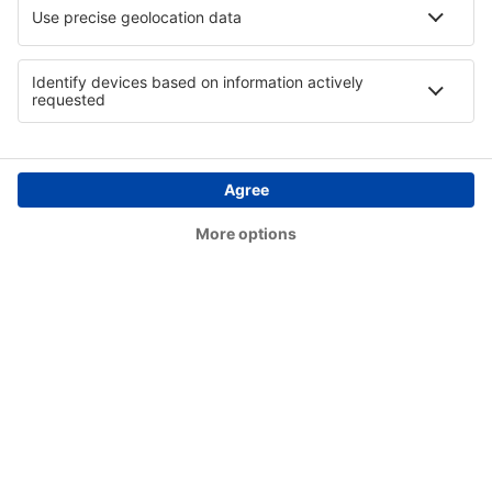
Kandla (IXY)
Kannur International Airport (CNN)
Kanpur Airport (KNU)
Durgapur Kazi Nazrul Islam (RDP)
Khajuraho Airport (HJR)
Kolhapur Airport (KLH)
Kurnool (KJB)
Kushok Bakula Rinpoche (IXL)
Aizawl Lengpui (AJL)
Lilabari Airport (IXI)
Patna (PAT)