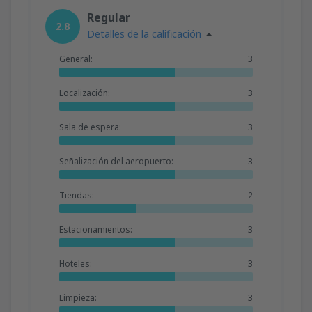
desde
Valencia, Valencia-Manises
(VLC)
Regular
36
2.8
A PARTIR DE:
EUR
Detalles de la calificación
General:
3
desde
Valencia, Valencia-Manises
(VLC)
37
A PARTIR DE:
EUR
Localización:
3
desde
Barcelona, El Prat
(BCN)
Sala de espera:
3
42
A PARTIR DE:
EUR
Señalización del aeropuerto:
3
Tiendas:
2
Estacionamientos:
3
Hoteles:
3
Limpieza:
3