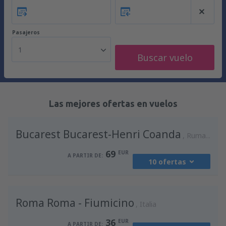
Pasajeros
1
Buscar vuelo
Las mejores ofertas en vuelos
Bucarest Bucarest-Henri Coanda
Rumania
69
EUR
A PARTIR DE:
10 ofertas
desde
Madrid, Madrid-Barajas
(MAD)
Roma Roma - Fiumicino
90
Italia
A PARTIR DE:
EUR
36
EUR
A PARTIR DE: