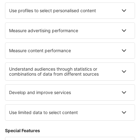
Indira Gandhi (DEL)
Aeropuerto Maa Danteswari (JGB)
Jaipur (JAI)
Jaisalmer Airport (JSA)
Aeropuerto de Jalgaon (JLG)
Toranagallu Jindal Vijaynagar (VDY)
Jodhpur (JDH)
Dehradun Jolly Grant Airport (DED)
Jorhat Airport (JRH)
Aeropuerto de Keshod (IXK)
Gulbarga Kalaburagi (GBI)