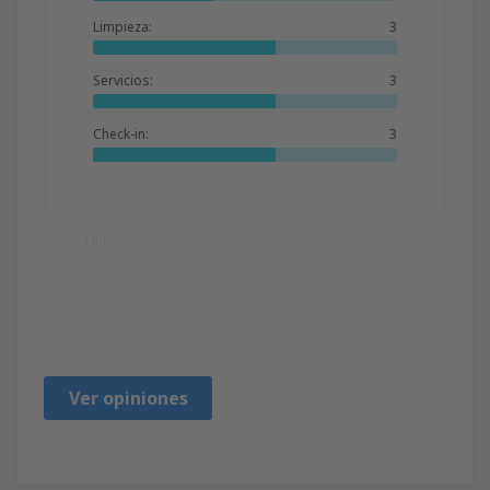
Limpieza:
3
Servicios:
3
Check-in:
3
Útil
Bernadette
United Kingdom,
Marzo 2020
Ver opiniones