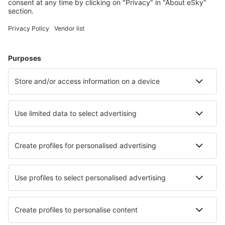
Diu Airport (DIU)
Jabalpur (JLR)
Gaggal (DHM)
Aeropuerto de Gaya (GAY)
Gondia (GDB)
Gorakhpur Airport (GOP)
Govardhanpur (JGA)
Gwalior (GWL)
Hindon Airport (HDO)
Hubli Airport (HBX)
Imphal Airport (IMF)