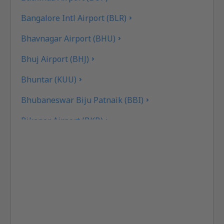
Bangalore Intl Airport (BLR)
Bhavnagar Airport (BHU)
Bhuj Airport (BHJ)
Bhuntar (KUU)
Bhubaneswar Biju Patnaik (BBI)
Bikaner Airport (BKB)
Aeropuerto Bilasa Devi Kevat (PAB)
Birsa Munda (IXR)
Calicut Intl Airport (CCJ)
Chandigarh (IXC)
Chennai (MAA)