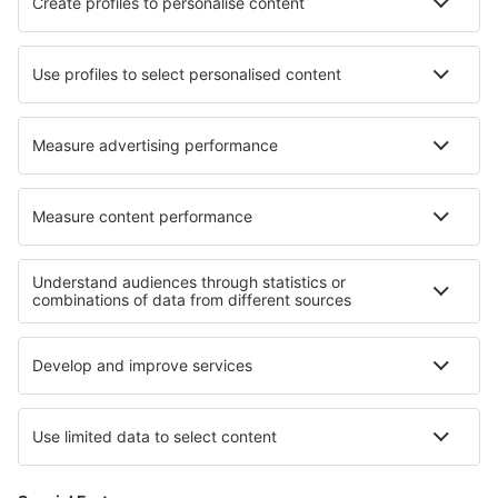
Indira Gandhi (DEL)
Aeropuerto Maa Danteswari (JGB)
Jaipur (JAI)
Jaisalmer Airport (JSA)
Aeropuerto de Jalgaon (JLG)
Toranagallu Jindal Vijaynagar (VDY)
Jodhpur (JDH)
Dehradun Jolly Grant Airport (DED)
Jorhat Airport (JRH)
Aeropuerto de Keshod (IXK)
Gulbarga Kalaburagi (GBI)