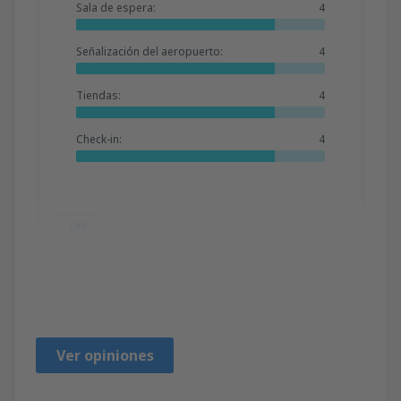
Sala de espera:
4
Señalización del aeropuerto:
4
Tiendas:
4
Check-in:
4
Útil
Grazyna
Polonia,
Diciembre 2019
Ver opiniones