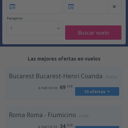
Pasajeros
1
Buscar vuelo
Las mejores ofertas en vuelos
Bucarest Bucarest-Henri Coanda
Rumania
69
EUR
A PARTIR DE:
10 ofertas
desde
Madrid, Madrid-Barajas
(MAD)
Roma Roma - Fiumicino
94
Italia
A PARTIR DE:
EUR
34
EUR
A PARTIR DE: