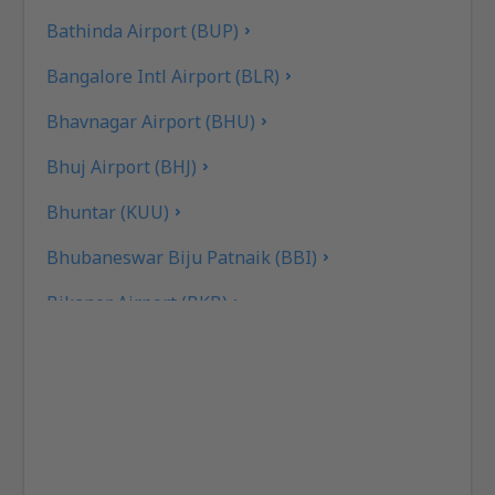
Bathinda Airport (BUP)
Bangalore Intl Airport (BLR)
Bhavnagar Airport (BHU)
Bhuj Airport (BHJ)
Bhuntar (KUU)
Bhubaneswar Biju Patnaik (BBI)
Bikaner Airport (BKB)
Aeropuerto Bilasa Devi Kevat (PAB)
Birsa Munda (IXR)
Calicut Intl Airport (CCJ)
Chandigarh (IXC)