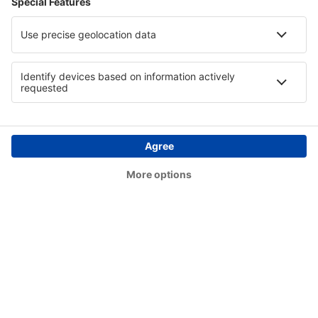
Kandla (IXY)
Kannur International Airport (CNN)
Kanpur Airport (KNU)
Durgapur Kazi Nazrul Islam (RDP)
Khajuraho Airport (HJR)
Kolhapur Airport (KLH)
Kurnool (KJB)
Kushok Bakula Rinpoche (IXL)
Aizawl Lengpui (AJL)
Lilabari Airport (IXI)