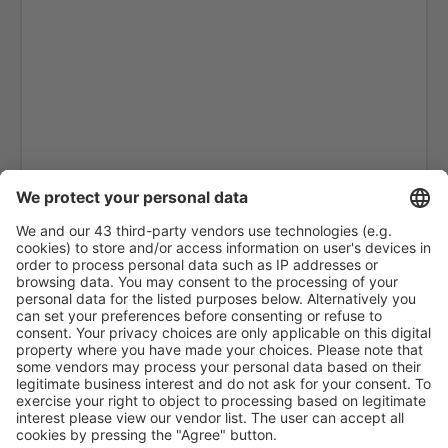
Chennai (MAA)
Mumbai Chhatrapati Shivaji (BOM)
Chikkalthana (IXU)
Cochin (COK)
Coimbatore (CJB)
Cuddapah Airport (CDP)
Dabok (UDR)
Dabolim (GOI)
Devi Ahilyabai Holkar (IDR)
Dibrugarh Airport (DIB)
Dimapur Apt. (DMU)