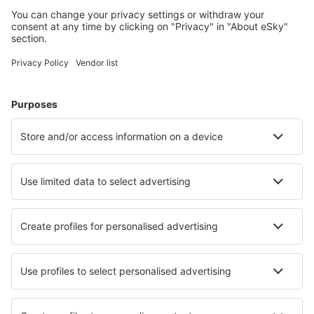
Diu Airport (DIU)
Jabalpur (JLR)
Gaggal (DHM)
Aeropuerto de Gaya (GAY)
Gondia (GDB)
Gorakhpur Airport (GOP)
Govardhanpur (JGA)
Gwalior (GWL)
Hindon Airport (HDO)
Hubli Airport (HBX)
Imphal Airport (IMF)