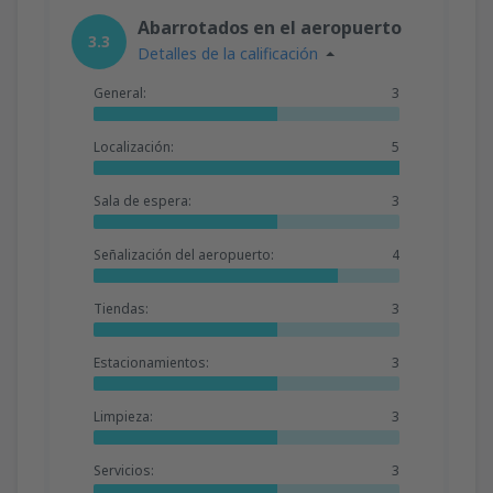
desde
Valencia, Valencia-Manises
(VLC)
Abarrotados en el aeropuerto
36
3.3
A PARTIR DE:
EUR
Detalles de la calificación
General:
3
desde
Valencia, Valencia-Manises
(VLC)
37
A PARTIR DE:
EUR
Localización:
5
desde
Barcelona, El Prat
(BCN)
Sala de espera:
3
42
A PARTIR DE:
EUR
Señalización del aeropuerto:
4
Tiendas:
3
Estacionamientos:
3
Limpieza:
3
Servicios:
3