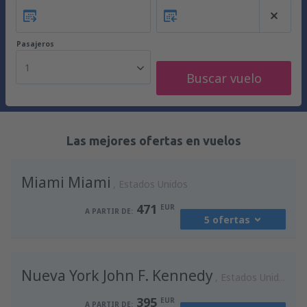
Pasajeros
1
Buscar vuelo
Las mejores ofertas en vuelos
Miami Miami
Estados Unidos
471
EUR
A PARTIR DE:
5 ofertas
desde
Madrid, Madrid-Barajas
(MAD)
Nueva York John F. Kennedy
588
Estados Unidos
A PARTIR DE:
EUR
395
EUR
A PARTIR DE: