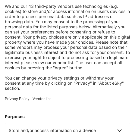
Angoon Seaplane Base (AGN)
Aniak Airport (ANI)
Durango
Ann Arbor Municipal Airport (ARB)
McKinleyville Arcata-Eureka (ACV)
Arctic Village Apt. (ARC)
Fletcher Asheville (AVL)
Atka Airport (AKB)
Atlantic City Bader Field (ACY)
Atmautluak Airport (ATT)
Auburn/Lewiston (LEW)