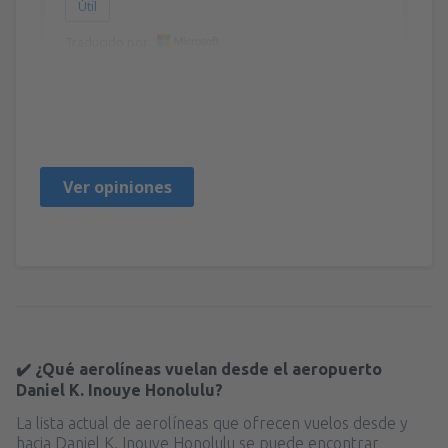
Útil
Traducido por
Lise
Statele Unite Ale Americii,
Marzo 2020
Ver opiniones
✔️ ¿Qué aerolíneas vuelan desde el aeropuerto
Daniel K. Inouye Honolulu?
La lista actual de aerolíneas que ofrecen vuelos desde y
hacia Daniel K. Inouye Honolulu se puede encontrar