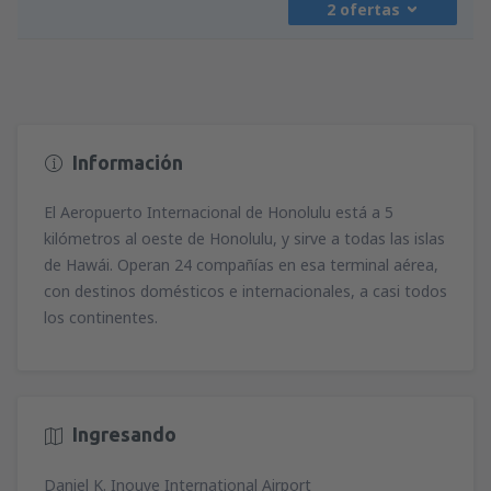
2 ofertas
desde
Madrid, Madrid-Barajas
(MAD)
471
A PARTIR DE:
EUR
desde
Madrid, Madrid-Barajas
(MAD)
395
desde
Barcelona, El Prat
(BCN)
A PARTIR DE:
EUR
478
A PARTIR DE:
EUR
Información
desde
Madrid, Madrid-Barajas
(MAD)
493
desde
Barcelona, El Prat
(BCN)
A PARTIR DE:
EUR
796
El Aeropuerto Internacional de Honolulu está a 5
A PARTIR DE:
EUR
kilómetros al oeste de Honolulu, y sirve a todas las islas
de Hawái. Operan 24 compañías en esa terminal aérea,
desde
Madrid, Madrid-Barajas
(MAD)
con destinos domésticos e internacionales, a casi todos
471
A PARTIR DE:
EUR
los continentes.
Ingresando
Daniel K. Inouye International Airport