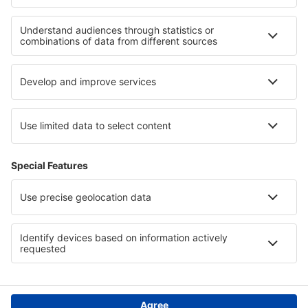
Beaver (WBQ)
Beckley (BKW)
Bellingham Intl Airport (BLI)
Bemidji Regional Airport (BJI)
Bert Mooney (BTM)
Bethel Airport (BET)
Bettles (BTT)
Birch Creek (KBC)
Birmingham-Shuttlesworth Intl Airport (BHM)
Bishop (FNT)
Bismarck Municipal Airport (BIS)