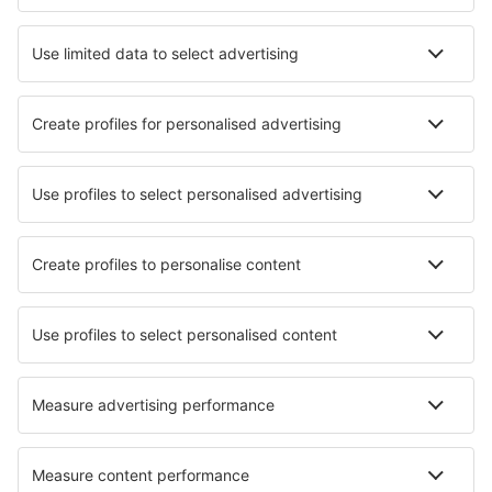
Augusta Regional Airport (AGS)
Augusta State Airport (AUG)
Austin Straubel (GRB)
Austin-Bergstrom Intl. Airport (AUS)
Quincy Regional (UIN)
Baltimore Thurgood Marshall (BWI)
Bangor Intl Airport (BGR)
Barkley Regional (PAH)
Barnstable Municipal (HYA)
Barter Island Apt. (BTI)
Ryan (BTR)