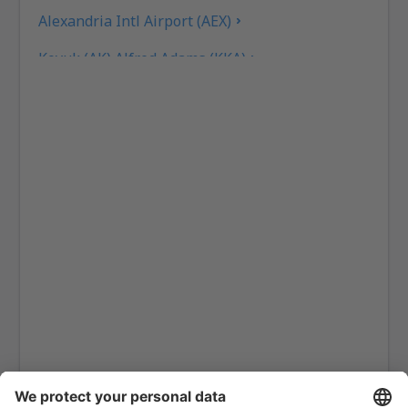
Alexandria Intl Airport (AEX)
Koyuk (AK) Alfred Adams (KKA)
Allakaket Apt. (AET)
Pittsburgh
Fairbanks
Alliance Municipal Airport (AIA)
Alpena County Regional Airport (APN)
Martinsburg Altoona-Blair County (AOO)
Ambler Airport (ABL)
Anaktuvuk Pass Airport (AKP)
Aeropuerto de Angel Fire (AXX)