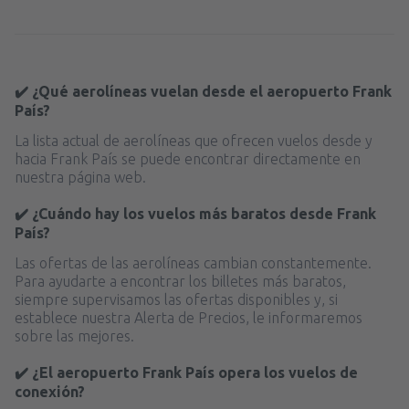
desde
Málaga, Pablo Ruiz Picasso
(AGP)
desde
Ibiza, Ibiza
(IBZ)
46
A PARTIR DE:
EUR
44
A PARTIR DE:
EUR
desde
Valencia, Valencia-Manises
(VLC)
✔️ ¿Qué aerolíneas vuelan desde el aeropuerto Frank
desde
Mahon, Menorca Mahón
(MAH)
37
A PARTIR DE:
EUR
País?
51
A PARTIR DE:
EUR
La lista actual de aerolíneas que ofrecen vuelos desde y
desde
Barcelona, El Prat
(BCN)
hacia Frank País se puede encontrar directamente en
desde
Palma de Mallorca, Palma de
49
nuestra página web.
A PARTIR DE:
EUR
Mallorca
(PMI)
37
A PARTIR DE:
EUR
✔️ ¿Cuándo hay los vuelos más baratos desde Frank
desde
Alicante, Alicante Intl Airport
(ALC)
País?
36
A PARTIR DE:
EUR
desde
Sevilla, San Pablo
(SVQ)
Las ofertas de las aerolíneas cambian constantemente.
66
A PARTIR DE:
EUR
Para ayudarte a encontrar los billetes más baratos,
siempre supervisamos las ofertas disponibles y, si
establece nuestra Alerta de Precios, le informaremos
desde
Granadilla de Abona, Tenerife Sur -
sobre las mejores.
Reina Sofia
(TFS)
107
A PARTIR DE:
EUR
✔️ ¿El aeropuerto Frank País opera los vuelos de
conexión?