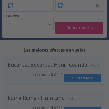
Pasajeros
1
Buscar vuelo
Las mejores ofertas en vuelos
Bucarest Bucarest-Henri Coanda
Rumania
58
EUR
A PARTIR DE:
10 ofertas
desde
Madrid, Madrid-Barajas
(MAD)
Roma Roma - Fiumicino
94
Italia
A PARTIR DE:
EUR
36
EUR
A PARTIR DE: