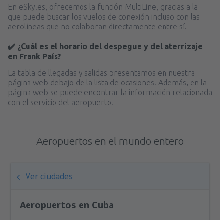
desde
Valencia, Valencia-Manises
(VLC)
En eSky.es, ofrecemos la función MultiLine, gracias a la
36
que puede buscar los vuelos de conexión incluso con las
A PARTIR DE:
EUR
aerolíneas que no colaboran directamente entre sí.
desde
Valencia, Valencia-Manises
(VLC)
✔️ ¿Cuál es el horario del despegue y del aterrizaje
37
en Frank País?
A PARTIR DE:
EUR
La tabla de llegadas y salidas presentamos en nuestra
página web debajo de la lista de ocasiones. Además, en la
desde
Barcelona, El Prat
(BCN)
página web se puede encontrar la información relacionada
42
A PARTIR DE:
EUR
con el servicio del aeropuerto.
Aeropuertos en el mundo entero
Ver ciudades
Aeropuertos en Cuba