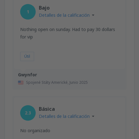
desde
Valencia, Valencia-Manises
(VLC)
Bajo
36
1
A PARTIR DE:
EUR
Detalles de la calificación
desde
Valencia, Valencia-Manises
(VLC)
Nothing open on sunday. Had to pay 30 dollars
37
A PARTIR DE:
EUR
for vip
desde
Barcelona, El Prat
(BCN)
Útil
42
A PARTIR DE:
EUR
Gwynfor
Spojené Státy Americké,
Junio 2025
Básica
2.3
Detalles de la calificación
No organizado