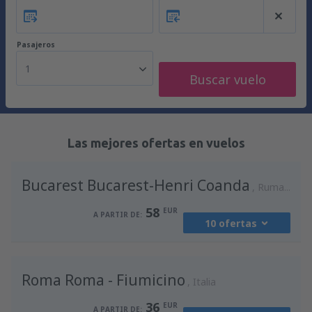
Pasajeros
1
Buscar vuelo
Las mejores ofertas en vuelos
Bucarest Bucarest-Henri Coanda
Rumania
58
EUR
A PARTIR DE:
10 ofertas
desde
Madrid, Madrid-Barajas
(MAD)
Roma Roma - Fiumicino
94
Italia
A PARTIR DE:
EUR
36
EUR
A PARTIR DE: