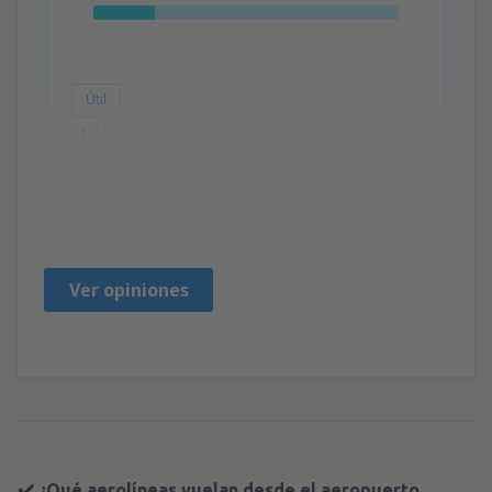
Útil
1
Katalin
Spojené Státy Americké,
Abril 2020
Ver opiniones
✔️ ¿Qué aerolíneas vuelan desde el aeropuerto