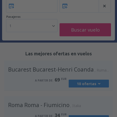
Pasajeros
1
Buscar vuelo
Las mejores ofertas en vuelos
Bucarest Bucarest-Henri Coanda
Rumania
69
EUR
A PARTIR DE:
10 ofertas
desde
Madrid, Madrid-Barajas
(MAD)
Roma Roma - Fiumicino
90
Italia
A PARTIR DE:
EUR
34
EUR
A PARTIR DE: