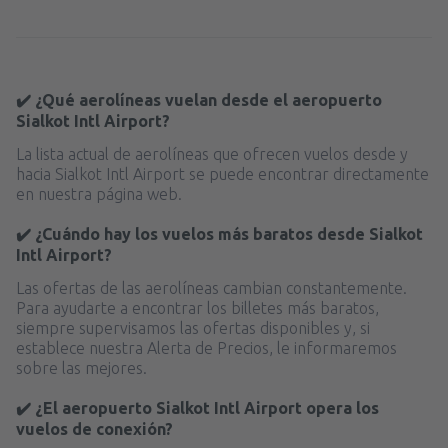
desde
Málaga, Pablo Ruiz Picasso
(AGP)
desde
Ibiza, Ibiza
(IBZ)
51
A PARTIR DE:
EUR
44
A PARTIR DE:
EUR
desde
Valencia, Valencia-Manises
(VLC)
✔️ ¿Qué aerolíneas vuelan desde el aeropuerto
desde
Mahon, Menorca Mahón
(MAH)
37
A PARTIR DE:
EUR
Sialkot Intl Airport?
45
A PARTIR DE:
EUR
La lista actual de aerolíneas que ofrecen vuelos desde y
desde
Barcelona, El Prat
(BCN)
hacia Sialkot Intl Airport se puede encontrar directamente
desde
Palma de Mallorca, Palma de
52
en nuestra página web.
A PARTIR DE:
EUR
Mallorca
(PMI)
34
A PARTIR DE:
EUR
✔️ ¿Cuándo hay los vuelos más baratos desde Sialkot
desde
Alicante, Alicante Intl Airport
(ALC)
Intl Airport?
34
A PARTIR DE:
EUR
desde
Sevilla, San Pablo
(SVQ)
Las ofertas de las aerolíneas cambian constantemente.
66
A PARTIR DE:
EUR
Para ayudarte a encontrar los billetes más baratos,
siempre supervisamos las ofertas disponibles y, si
establece nuestra Alerta de Precios, le informaremos
desde
Granadilla de Abona, Tenerife Sur -
sobre las mejores.
Reina Sofia
(TFS)
102
A PARTIR DE:
EUR
✔️ ¿El aeropuerto Sialkot Intl Airport opera los
vuelos de conexión?