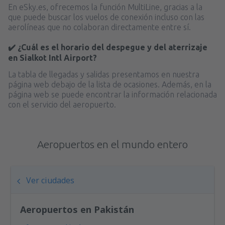
desde
Valencia, Valencia-Manises
(VLC)
En eSky.es, ofrecemos la función MultiLine, gracias a la
36
que puede buscar los vuelos de conexión incluso con las
A PARTIR DE:
EUR
aerolíneas que no colaboran directamente entre sí.
desde
Valencia, Valencia-Manises
(VLC)
✔️ ¿Cuál es el horario del despegue y del aterrizaje
37
en Sialkot Intl Airport?
A PARTIR DE:
EUR
La tabla de llegadas y salidas presentamos en nuestra
página web debajo de la lista de ocasiones. Además, en la
desde
Barcelona, El Prat
(BCN)
página web se puede encontrar la información relacionada
42
A PARTIR DE:
EUR
con el servicio del aeropuerto.
Aeropuertos en el mundo entero
Ver ciudades
Aeropuertos en Pakistán