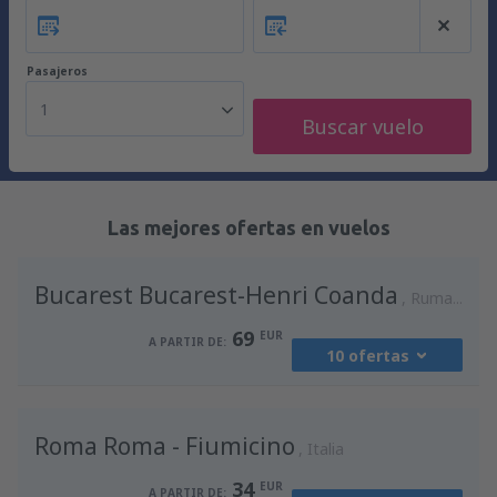
Pasajeros
1
Buscar vuelo
Las mejores ofertas en vuelos
Bucarest Bucarest-Henri Coanda
Rumania
69
EUR
A PARTIR DE:
10 ofertas
desde
Madrid, Madrid-Barajas
(MAD)
Roma Roma - Fiumicino
90
Italia
A PARTIR DE:
EUR
34
EUR
A PARTIR DE: