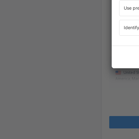
Paul
United S
America,
Dic
Michele
United S
America,
Mar