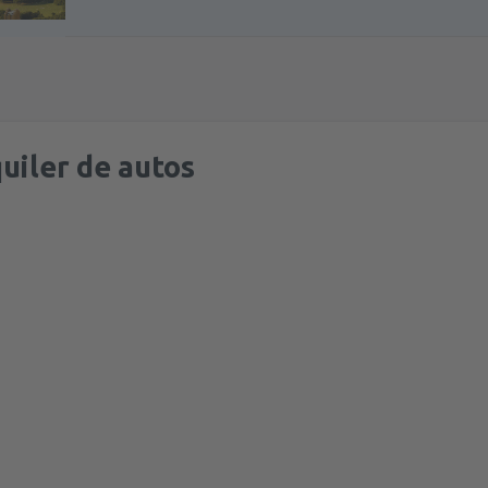
desde
Madrid, Madrid-Baraja
desde
Madrid, Madrid-Baraja
desde
Barcelona, El Prat
(BCN
uiler de autos
desde
Madrid, Madrid-Baraja
desde
Barcelona, El Prat
(BCN
desde
Madrid, Madrid-Baraja