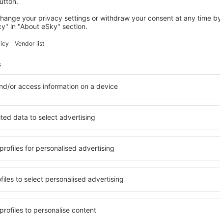
g Aeropuerto
4.6
ón basada en
16
s
de viajeros reales
Excelente
tates Of
5
Detalles de la calificación
ro 2026
Útil