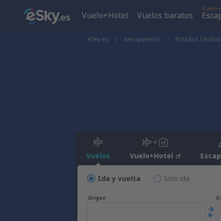
Vuelo+
Vuelo+Hotel
Vuelos baratos
Esca
eSky.es
Aeropuertos
Estados Unidos
Vuelos
Vuelo+Hotel
Esca
Ida y vuelta
Solo ida
Origen
D