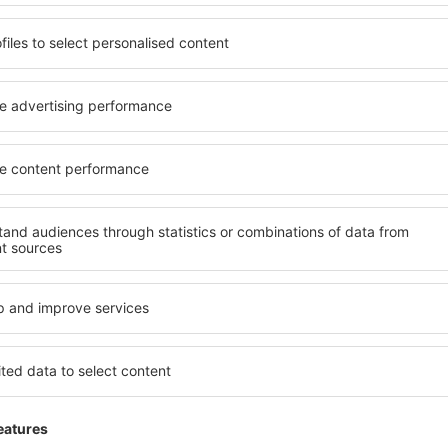
ARIE
Excelente
tates Of
5
Detalles de la calificación
sto 2023
Útil
Excelente
tates Of
4
Detalles de la calificación
il 2023
Útil