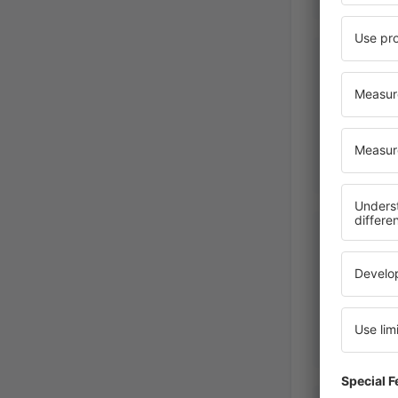
NANCY M
United S
America,
Ago
John
United S
America,
Abr