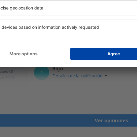
Bajo
tates Of
1
Detalles de la calificación
iembre 2022
Útil
Bajo
tates Of
1
Detalles de la calificación
zo 2020
Útil
Ver opiniones