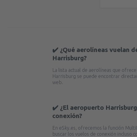
✔️ ¿Qué aerolíneas vuelan d
Harrisburg?
La lista actual de aerolíneas que ofrec
Harrisburg se puede encontrar direct
web.
✔️ ¿El aeropuerto Harrisburg
conexión?
En eSky.es, ofrecemos la función MultiL
buscar los vuelos de conexión incluso c