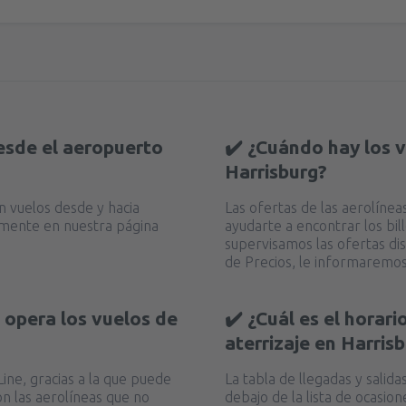
esde el aeropuerto
✔️ ¿Cuándo hay los 
Harrisburg?
en vuelos desde y hacia
Las ofertas de las aerolíne
amente en nuestra página
ayudarte a encontrar los bi
supervisamos las ofertas dis
de Precios, le informaremos
 opera los vuelos de
✔️ ¿Cuál es el horar
aterrizaje en Harris
ine, gracias a la que puede
La tabla de llegadas y sali
on las aerolíneas que no
debajo de la lista de ocasi