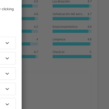
General:
4.3
Localización:
4.7
Sala de espera:
4.6
Señalización del aeropuerto:
4.7
Tiendas:
4.2
Estacionamientos:
4.6
Hoteles:
4
Limpieza:
4.8
Servicios:
4.7
Check-in:
5