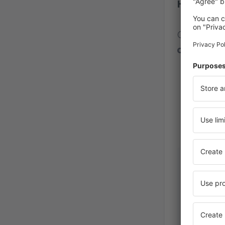
Harrisbur
Calificaci
opinione
Andrea
United S
America,
Ene