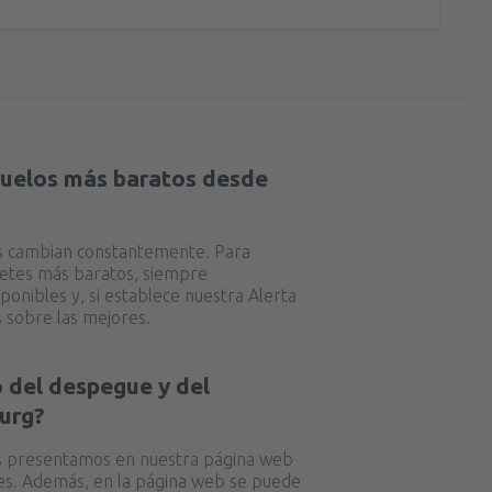
vuelos más baratos desde
as cambian constantemente. Para
lletes más baratos, siempre
ponibles y, si establece nuestra Alerta
 sobre las mejores.
io del despegue y del
burg?
das presentamos en nuestra página web
ones. Además, en la página web se puede