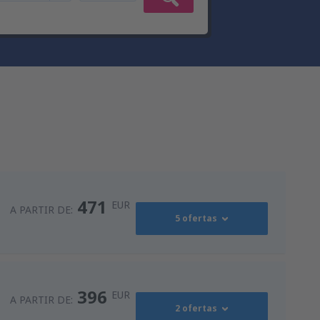
471
EUR
A PARTIR DE:
5 ofertas
587
s
(MAD)
A PARTIR DE:
EUR
396
EUR
A PARTIR DE:
2 ofertas