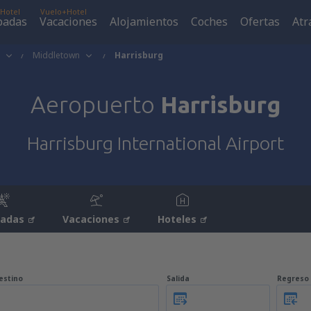
Hotel
Vuelo+Hotel
padas
Vacaciones
Alojamientos
Coches
Ofertas
Atr
Middletown
Harrisburg
Aeropuerto
Harrisburg
Harrisburg International Airport
padas
Vacaciones
Hoteles
estino
Salida
Regreso