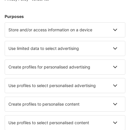
Atlantic City Bader Field (ACY)
Atmautluak Airport (ATT)
Auburn/Lewiston (LEW)
Augusta Regional Airport (AGS)
Augusta State Airport (AUG)
Austin Straubel (GRB)
Austin-Bergstrom Intl. Airport (AUS)
Quincy Regional (UIN)
Baltimore Thurgood Marshall (BWI)
Bangor Intl Airport (BGR)
Barkley Regional (PAH)