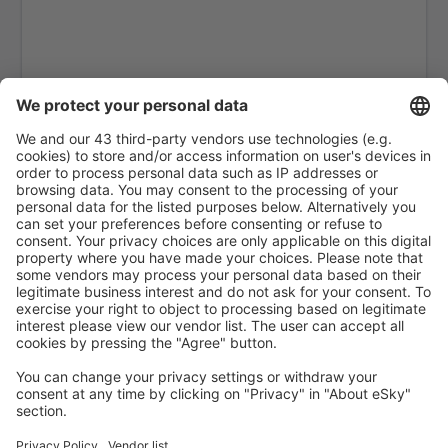
Ambler Airport (ABL)
Anaktuvuk Pass Airport (AKP)
Aeropuerto de Angel Fire (AXX)
Angoon Seaplane Base (AGN)
Aniak Airport (ANI)
Durango
Ann Arbor Municipal Airport (ARB)
McKinleyville Arcata-Eureka (ACV)
Arctic Village Apt. (ARC)
Fletcher Asheville (AVL)
Atka Airport (AKB)