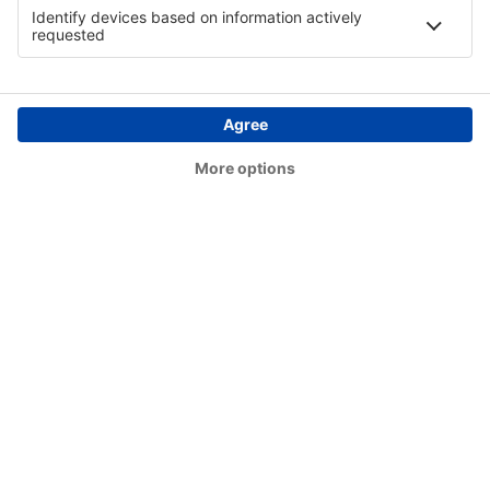
Birmingham-Shuttlesworth Intl Airport (BHM)
Bishop (FNT)
Bismarck Municipal Airport (BIS)
Blue Grass (LEX)
Bob Adams Field (SBS)
Kiana (AK) Bob Baker (IAN)
Burbank Bob Hope (BUR)
Boone County (HRO)
Bradford Airport (BFD)
Windsor Locks Bradley (BDL)
Brainerd Lakes Airport (BRD)