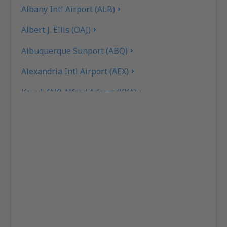
Albany Intl Airport (ALB)
Albert J. Ellis (OAJ)
Albuquerque Sunport (ABQ)
Alexandria Intl Airport (AEX)
Koyuk (AK) Alfred Adams (KKA)
Allakaket Apt. (AET)
Pittsburgh
Fairbanks
Alliance Municipal Airport (AIA)
Alpena County Regional Airport (APN)
Martinsburg Altoona-Blair County (AOO)