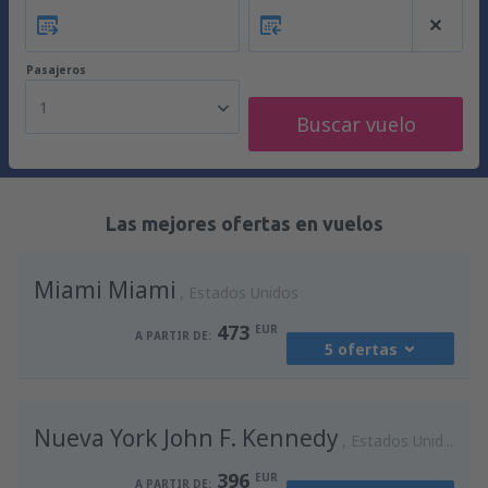
Pasajeros
1
Buscar vuelo
Las mejores ofertas en vuelos
Miami Miami
Estados Unidos
473
EUR
A PARTIR DE:
5 ofertas
desde
Madrid, Madrid-Barajas
(MAD)
Nueva York John F. Kennedy
588
Estados Unidos
A PARTIR DE:
EUR
396
EUR
A PARTIR DE: