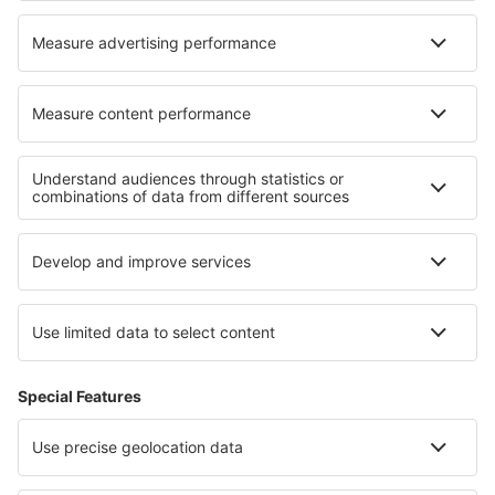
Barnstable Municipal (HYA)
Barter Island Apt. (BTI)
Ryan (BTR)
Beaver (WBQ)
Beckley (BKW)
Bellingham Intl Airport (BLI)
Bemidji Regional Airport (BJI)
Bert Mooney (BTM)
Bethel Airport (BET)
Bettles (BTT)
Birch Creek (KBC)