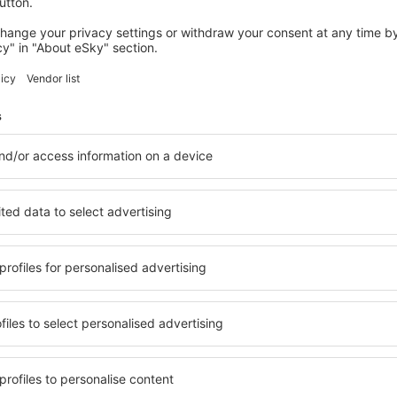
adalupe
Muy mal servicio
Octubre 2023
3
Detalles de la calificación
Muy tardado
Útil
ro