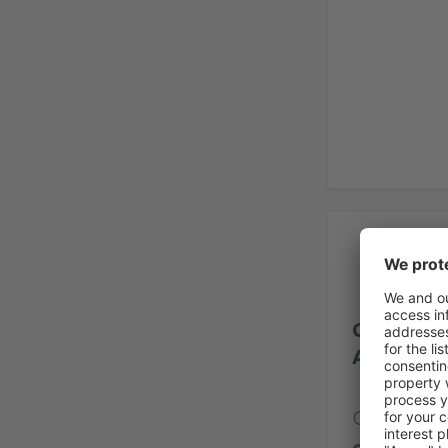
Op
General R
Aeropuer
Calificaci
opinione