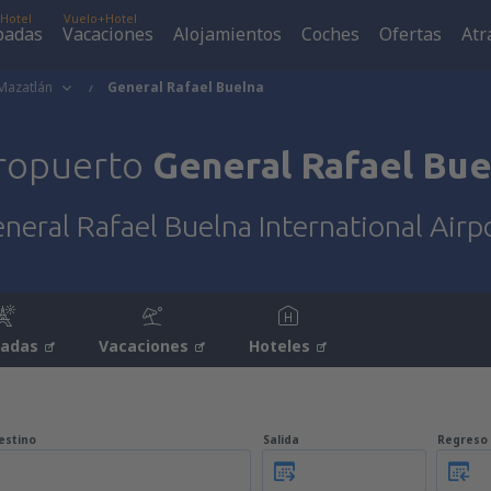
Hotel
Vuelo+Hotel
padas
Vacaciones
Alojamientos
Coches
Ofertas
Atr
Mazatlán
General Rafael Buelna
ropuerto
General Rafael Bue
neral Rafael Buelna International Airp
padas
Vacaciones
Hoteles
estino
Salida
Regreso