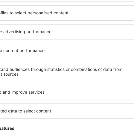
Aeropuertos pesimos.
Julio 2023
2.4
Detalles de la calificación
Personal del aeropuerto no saben darte i
cuando muchos estaban retrasados y el nu
planta baja pareciera que estaba molesto.
Útil
Ya esta chico el aereopuerto
Julio 2023
4.5
Detalles de la calificación
Tardaron más de 30 min en poner las male
Útil