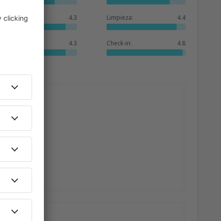
Hoteles:
4.3
Limpieza:
4.4
Servicios:
4.3
Check-in:
4.8