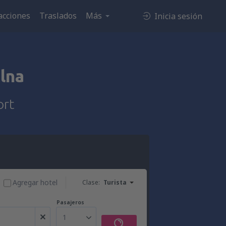
acciones
Traslados
Más
Inicia sesión
lna
ort
Agregar hotel
Clase:
Turista
Pasajeros
1