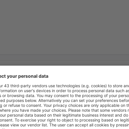
iniones
afael Buelna
to
4.1
ón basada en
17
s
de viajeros reales