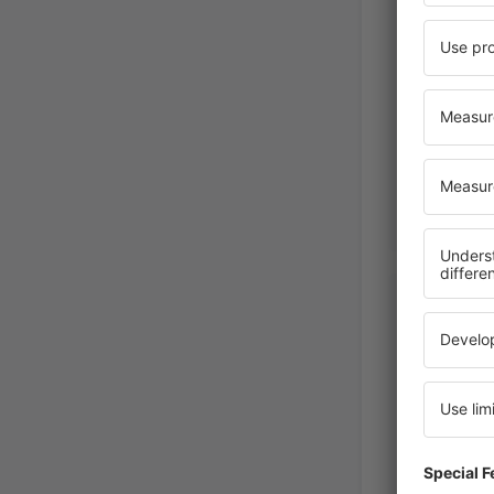
México,
Ruben
México,