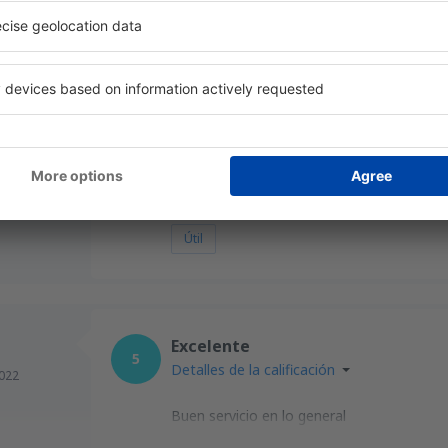
Solo un poco lento
4.7
Detalles de la calificación
022
personal de seguridad no asistio con el t
alojamientos
Útil
Excelente
5
Detalles de la calificación
022
Buen servicio en lo general