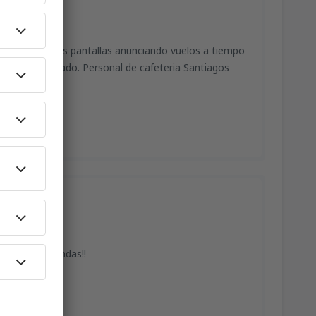
nformacion. Las pantallas anunciando vuelos a tiempo
estro cancelado. Personal de cafeteria Santiagos
tas en las bandas!!