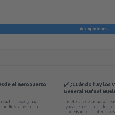
Útil
Ver opiniones
esde el aeropuerto
✔️ ¿Cuándo hay los 
General Rafael Buel
en vuelos desde y hacia
Las ofertas de las aerolíne
trar directamente en
ayudarte a encontrar los bi
supervisamos las ofertas dis