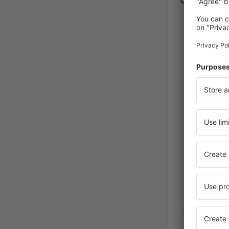
Maria Gu
México,
Jose Artu