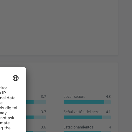
General:
3.7
Localización:
4.3
Sala de espera:
3.7
Señalización del aeropuerto:
4.1
Tiendas:
3.6
Estacionamientos:
4