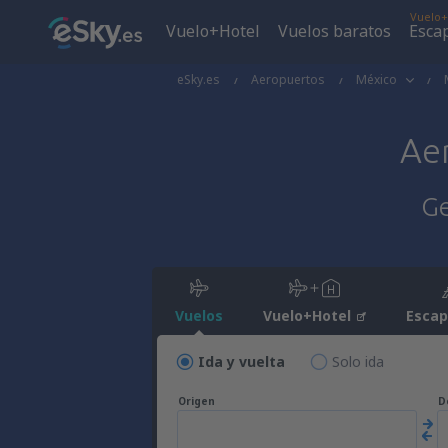
Vuelo+
Vuelo+Hotel
Vuelos baratos
Esca
eSky.es
Aeropuertos
México
Ae
Ge
Vuelos
Vuelo+Hotel
Esca
Ida y vuelta
Solo ida
Origen
D