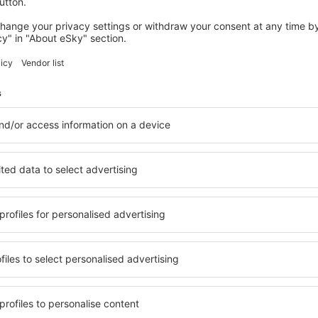
desde
Málaga, Pablo Ruiz Pic
desde
Valencia, Valencia-Man
desde
Valencia, Valencia-Man
desde
Alicante, Alicante Intl A
tacionamiento
desde
Málaga, Pablo Ruiz Pic
tacionamiento tiene disponibilidad para mil vehículos.
desde
Puerto del Rosario, Fu
desde
Valencia, Valencia-Man
desde
Las Palmas, Gran Cana
vicios
desde
Barcelona, El Prat
(BCN
:
restaurantes, cafeterías y bares.
desde
Ibiza, Ibiza
(IBZ)
shop, tiendas, regalería, kiosco, venta de diarios y revistas.
desde
Alicante, Alicante Intl A
icio de internet Wi-Fi.
desde
Mahon, Menorca Mah
nancieras:
bancos, cajeros automáticos y casa de cambio.