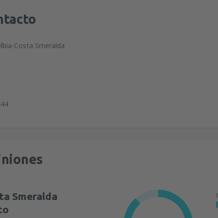
ntacto
Olbia-Costa Smeralda
444
iniones
sta Smeralda
to