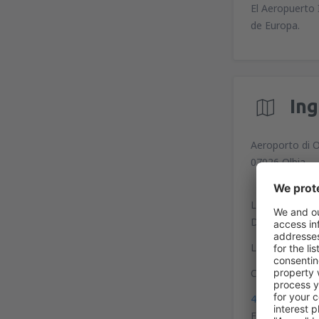
El Aeropuerto 
de Europa.
In
Aeroporto di 
07026 Olbia
Las líneas 2 y
Di Gallura y N
Las paradas de 
Coordenadas p
40°54'12"N, 9
El aeropuerto 