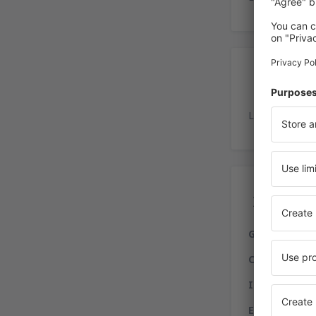
Es
La playa de es
Ser
Gastronomía
Compras:
free
Internet:
serv
Entidades fi