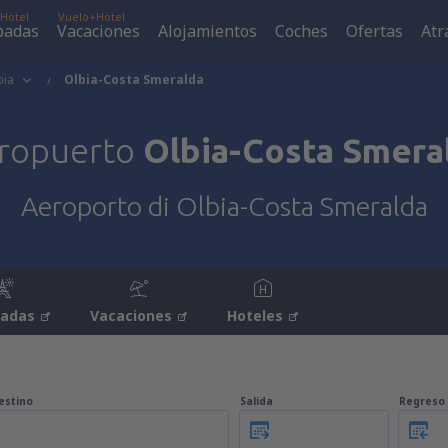
Hotel
Vuelo+Hotel
padas
Vacaciones
Alojamientos
Coches
Ofertas
Atr
bia
Olbia-Costa Smeralda
ropuerto
Olbia-Costa Smera
Aeroporto di Olbia-Costa Smeralda
padas
Vacaciones
Hoteles
estino
Salida
Regreso