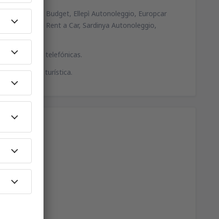
leggio Matta, Budget, Ellepì Autonoleggio, Europcar
34
ma de Mallorca
(PMI)
A PARTIR DE:
EUR
oleggi, Ruvioli Rent a Car, Sardinya Autonoleggio,
res y cabinas telefónicas.
66
)
A PARTIR DE:
EUR
ión general y turística.
nerife Sur - Reina Sofia
102
A PARTIR DE:
EUR
36
ises
(VLC)
A PARTIR DE:
EUR
37
ises
(VLC)
A PARTIR DE:
EUR