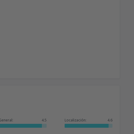
General:
4.5
Localización:
4.6