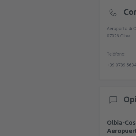
Co
Aeroporto di 
07026 Olbia
Teléfono:
+39 0789 563
Op
Olbia-Co
Aeropuer