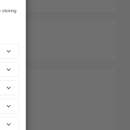
55
asso
(AGP)
A PARTIR DE:
EUR
84
ises
(VLC)
A PARTIR DE:
EUR
37
ises
(VLC)
A PARTIR DE:
EUR
36
irport
(ALC)
A PARTIR DE:
EUR
51
asso
(AGP)
A PARTIR DE:
EUR
106
erteventura
(FUE)
A PARTIR DE:
EUR
37
ises
(VLC)
A PARTIR DE:
EUR
116
ria
(LPA)
A PARTIR DE:
EUR
52
)
A PARTIR DE:
EUR
44
A PARTIR DE:
EUR
34
irport
(ALC)
A PARTIR DE:
EUR
45
ón
(MAH)
A PARTIR DE:
EUR