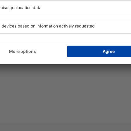
desde
Barcelona, El Prat
(BCN