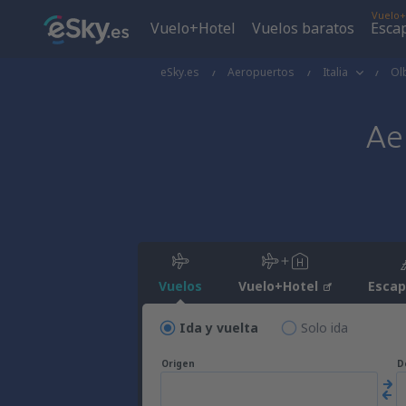
Vuelo+
Vuelo+Hotel
Vuelos baratos
Esca
eSky.es
Aeropuertos
Italia
Ol
Ae
Vuelos
Vuelo+Hotel
Esca
Ida y vuelta
Solo ida
Origen
D