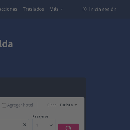
acciones
Traslados
Más
Inicia sesión
lda
Agregar hotel
Clase:
Turista
Pasajeros
1