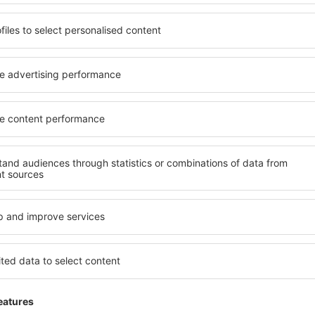
utos:
A.M. Service, Auto Europa, Autonoleggi Demontis/AVIS, Autono
desde
Palma de Mallorca, Pal
t, Hertz Italiana, Italy By Car, Maggiore Rent, Mida Rent, Pinna Auton
ss y Win Rent funcionan dentro del aeropuerto.
iscapacitados:
infraestructura adaptada en baños, accesos, ascenso
desde
Sevilla, San Pablo
(SVQ
os:
correo, teléfonos públicos, primeros auxilios, puestos de informac
desde
Granadilla de Abona, Te
(TFS)
uiler de autos
desde
Valencia, Valencia-Man
desde
Valencia, Valencia-Man