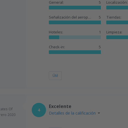
General:
5
Localización:
Señalización del aeropuerto:
5
Tiendas:
Hoteles:
1
Limpieza:
Check-in:
5
Útil
Excelente
tates Of
4
Detalles de la calificación
rero 2020