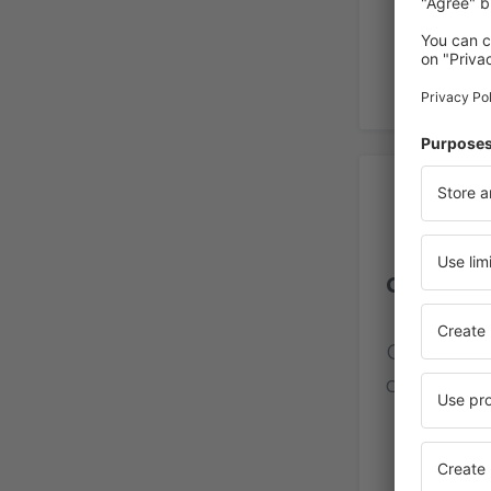
Op
Gold Coa
Calificaci
de viajero