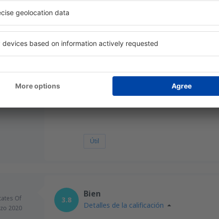
zo 2020
General:
3
Localización:
desde
Valencia, Valencia-Man
Señalización del aeropuerto:
2
Tiendas:
desde
Barcelona, El Prat
(BCN
Hoteles:
3
Limpieza:
Check-in:
2
Útil
Bien
tates Of
3.8
Detalles de la calificación
zo 2020