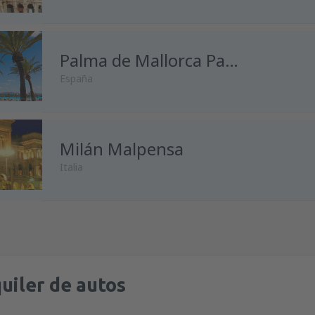
desde
Málaga, Pablo Ruiz Pic
desde
Madrid, Madrid-Baraja
Palma de Mallorca Palma de Mallorca
España
desde
Alicante, Alicante Intl A
desde
Málaga, Pablo Ruiz Pic
desde
Madrid, Madrid-Baraja
Milán Malpensa
desde
Madrid, Madrid-Baraja
Italia
desde
Málaga, Pablo Ruiz Pic
desde
Barcelona, El Prat
(BCN
desde
Oviedo, Asturias
(OVD)
desde
Madrid, Madrid-Baraja
desde
Madrid, Madrid-Baraja
desde
Málaga, Pablo Ruiz Pic
desde
Barcelona, El Prat
(BCN
desde
Barcelona, El Prat
(BCN
uiler de autos
desde
Barcelona, El Prat
(BCN
desde
Palma de Mallorca, Pal
desde
Barcelona, El Prat
(BCN