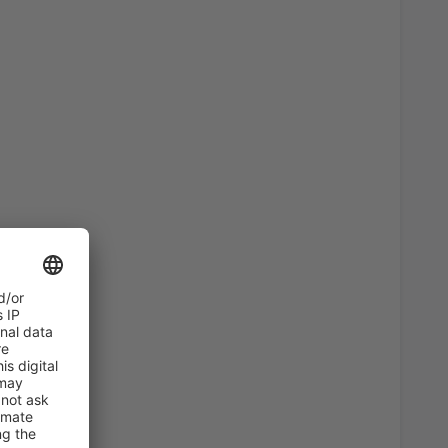
46
)
A PARTIR DE:
EUR
36
)
A PARTIR DE:
EUR
82
)
A PARTIR DE:
EUR
47
s
(MAD)
A PARTIR DE:
EUR
108
irport
(ALC)
A PARTIR DE:
EUR
102
erteventura
(FUE)
A PARTIR DE:
EUR
94
)
A PARTIR DE:
EUR
a, Santiago de
33
A PARTIR DE:
EUR
48
BIO)
A PARTIR DE:
EUR
74
ria
(LPA)
A PARTIR DE:
EUR
94
s
(MAD)
A PARTIR DE:
EUR
57
BIO)
A PARTIR DE:
EUR
36
ises
(VLC)
A PARTIR DE:
EUR
79
E)
A PARTIR DE:
EUR
23
asso
(AGP)
A PARTIR DE:
EUR
54
)
A PARTIR DE:
EUR
38
s
(MAD)
A PARTIR DE:
EUR
180
SLM)
A PARTIR DE:
EUR
90
s
(MAD)
A PARTIR DE:
EUR
35
asso
(AGP)
A PARTIR DE:
EUR