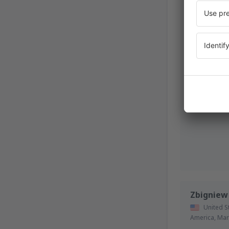
America,
Mar
Zbigniew
United S
America,
Mar