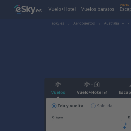
Vuelo+
Vuelo+Hotel
Vuelos baratos
Esca
eSky.es
Aeropuertos
Australia
Vuelos
Vuelo+Hotel
Esca
Ida y vuelta
Solo ida
Origen
D