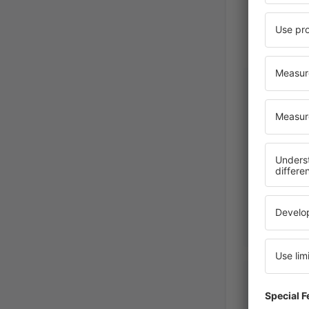
Malgorza
Poland,
saskia
United S