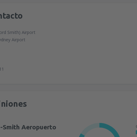
ntacto
ord Smith) Airport
ydney Airport
11
iniones
d-Smith Aeropuerto