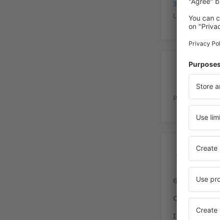
33°56'11"S, 1
La avenida Gen
Es
Playa de estac
Ser
Gastronomía
Compras:
fre
Internet:
serv