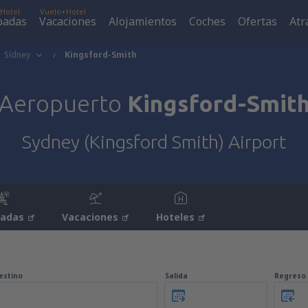
Hotel
Vuelo+Hotel
padas
Vacaciones
Alojamientos
Coches
Ofertas
Atr
Sídney
Kingsford-Smith
Aeropuerto
Kingsford-Smit
Sydney (Kingsford Smith) Airport
padas
Vacaciones
Hoteles
estino
Salida
Regreso