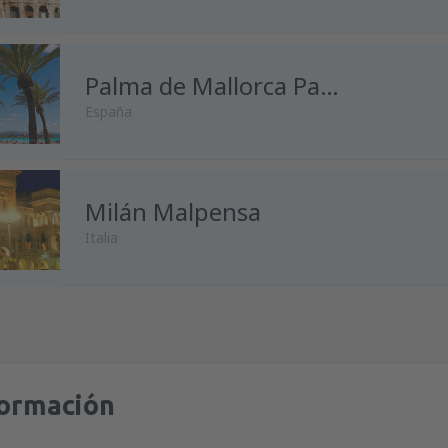
desde
Málaga, Pablo Ruiz Pic
desde
Madrid, Madrid-Baraja
Palma de Mallorca Palma de Mallorca
España
desde
Alicante, Alicante Intl A
desde
Málaga, Pablo Ruiz Pic
desde
Madrid, Madrid-Baraja
Milán Malpensa
desde
Madrid, Madrid-Baraja
Italia
desde
Málaga, Pablo Ruiz Pic
desde
Barcelona, El Prat
(BCN
desde
Oviedo, Asturias
(OVD)
desde
Madrid, Madrid-Baraja
desde
Madrid, Madrid-Baraja
desde
Málaga, Pablo Ruiz Pic
desde
Barcelona, El Prat
(BCN
desde
Barcelona, El Prat
(BCN
formación
desde
Barcelona, El Prat
(BCN
desde
Palma de Mallorca, Pal
desde
Barcelona, El Prat
(BCN