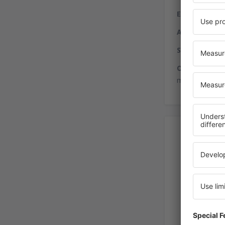
Entidades fin
Alquiler de a
Servicios a d
Otros servici
médico, puesto
Alq