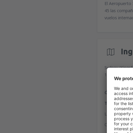
El Aeropuerto 
45 las compañí
vuelos interna
In
Sydney (Kingsf
1 Link Road, S
Ómnibus:
hay
Tren:
la estaci
Las paradas de
Coordenadas p