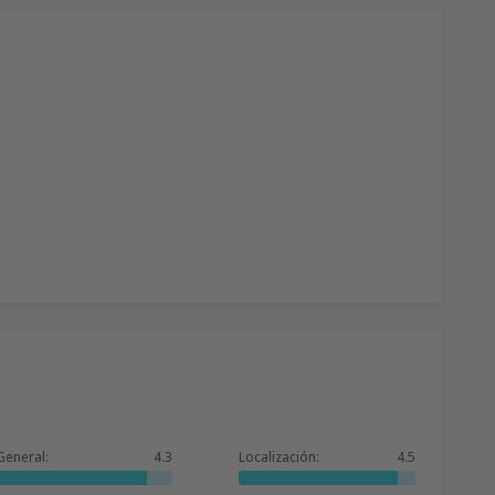
General:
4.3
Localización:
4.5