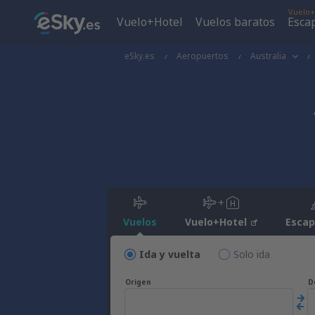
Vuelo+
Vuelo+Hotel
Vuelos baratos
Esca
eSky.es
Aeropuertos
Australia
Vuelos
Vuelo+Hotel
Esca
Ida y vuelta
Solo ida
Origen
D