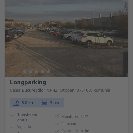
0 (0 opiniones)
Longparking
Calea Bucureștilor 40-42, Otopeni 075100, Rumunia
3.0 km
3 min
Transferencia
Monitoreo 24/7
gratis
Iluminado
Vigilado
Invoice from the