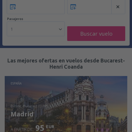
Pasajeros
1
Buscar vuelo
Las mejores ofertas en vuelos desde Bucarest-
Henri Coanda
ESPAÑA
desde: Bucarest (OTP)
Madrid
95
EUR
A PARTIR DE: