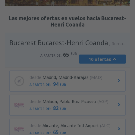
Revisa los detalles
Las mejores ofertas en vuelos hacia Bucarest-
Henri Coanda
Bucarest Bucarest-Henri Coanda
Rumania
65
EUR
A PARTIR DE:
10 ofertas
desde
Madrid, Madrid-Barajas
(MAD)
94
A PARTIR DE:
EUR
desde
Málaga, Pablo Ruiz Picasso
(AGP)
82
A PARTIR DE:
EUR
desde
Alicante, Alicante Intl Airport
(ALC)
65
A PARTIR DE:
EUR