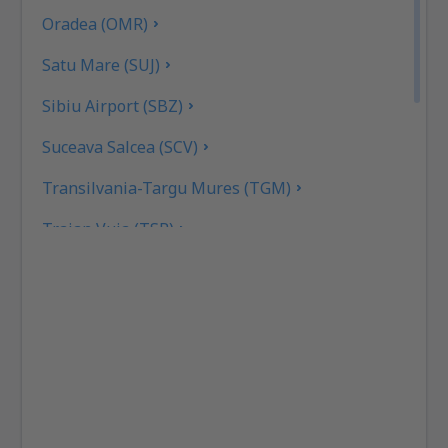
Oradea (OMR)
Satu Mare (SUJ)
Sibiu Airport (SBZ)
Suceava Salcea (SCV)
Transilvania-Targu Mures (TGM)
Traian Vuia (TSR)
Tulcea Airport (TCE)