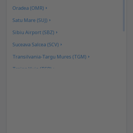
Oradea (OMR)
Satu Mare (SUJ)
Sibiu Airport (SBZ)
Suceava Salcea (SCV)
Transilvania-Targu Mures (TGM)
Traian Vuia (TSR)
Tulcea Airport (TCE)