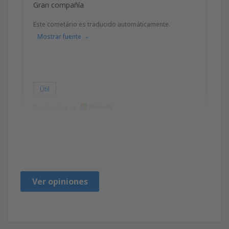
Gran compañía
Este cometário es traducido automáticamente.
Mostrar fuente
Útil
Traducido por
Gheorghe
Rumania,
Octubre 2024
Ver opiniones