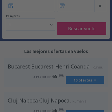
Pasajeros
1
Buscar vuelo
Las mejores ofertas en vuelos
Bucarest Bucarest-Henri Coanda
Rumania
65
EUR
A PARTIR DE:
10 ofertas
desde
Madrid, Madrid-Barajas
(MAD)
Cluj-Napoca Cluj-Napoca
94
Rumania
A PARTIR DE:
EUR
56
EUR
A PARTIR DE: