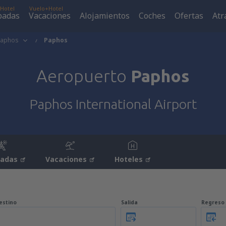
Hotel
Vuelo+Hotel
padas
Vacaciones
Alojamientos
Coches
Ofertas
Atr
Paphos
Paphos
Aeropuerto
Paphos
Paphos International Airport
padas
Vacaciones
Hoteles
estino
Salida
Regreso