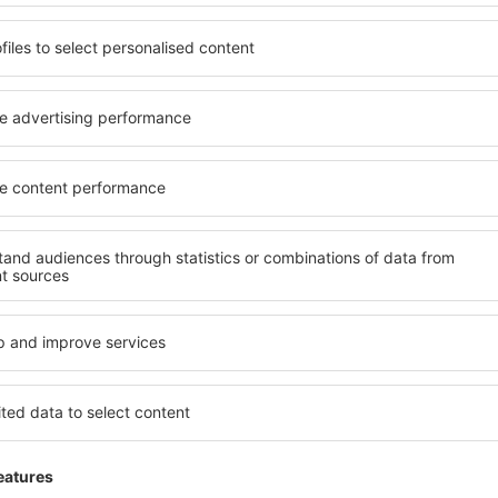
desde
Ibiza, Ibiza
(IBZ)
desde
Valencia, Valencia-Man
desde
Mahon, Menorca Mah
desde
Barcelona, El Prat
(BCN
 ELENA
Very good
,
5
Detalles de la calificación
desde
Palma de Mallorca, Pal
desde
Alicante, Alicante Intl A
Very good
desde
Sevilla, San Pablo
(SVQ
Útil
desde
Granadilla de Abona, Te
(TFS)
Un aeropuerto milagroso
Kingdom,
5
Detalles de la calificación
5
desde
Valencia, Valencia-Man