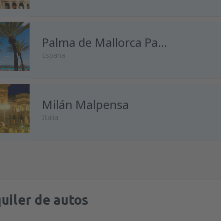
desde
Málaga, Pablo Ruiz Pic
desde
Madrid, Madrid-Baraja
Palma de Mallorca Palma de Mallorca
España
desde
Alicante, Alicante Intl A
desde
Málaga, Pablo Ruiz Pic
desde
Madrid, Madrid-Baraja
Milán Malpensa
desde
Madrid, Madrid-Baraja
Italia
desde
Málaga, Pablo Ruiz Pic
desde
Barcelona, El Prat
(BCN
desde
Oviedo, Asturias
(OVD)
desde
Madrid, Madrid-Baraja
desde
Madrid, Madrid-Baraja
desde
Málaga, Pablo Ruiz Pic
desde
Barcelona, El Prat
(BCN
desde
Barcelona, El Prat
(BCN
uiler de autos
desde
Barcelona, El Prat
(BCN
desde
Palma de Mallorca, Pal
desde
Barcelona, El Prat
(BCN