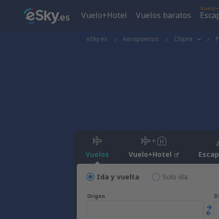
Vuelo+
Vuelo+Hotel
Vuelos baratos
Esca
eSky.es
Aeropuertos
Chipre
Vuelos
Vuelo+Hotel
Esca
Ida y vuelta
Solo ida
Origen
D