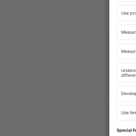
ANDREEA
Romania
Agosto 2025
Tatjana
United 
Febrero 202