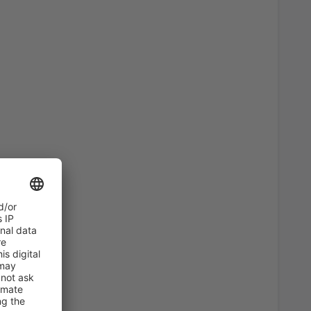
46
)
A PARTIR DE:
EUR
36
)
A PARTIR DE:
EUR
82
)
A PARTIR DE:
EUR
47
s
(MAD)
A PARTIR DE:
EUR
107
irport
(ALC)
A PARTIR DE:
EUR
102
erteventura
(FUE)
A PARTIR DE:
EUR
94
)
A PARTIR DE:
EUR
a, Santiago de
33
A PARTIR DE:
EUR
54
BIO)
A PARTIR DE:
EUR
74
ria
(LPA)
A PARTIR DE:
EUR
94
s
(MAD)
A PARTIR DE:
EUR
57
BIO)
A PARTIR DE:
EUR
36
ises
(VLC)
A PARTIR DE:
EUR
79
E)
A PARTIR DE:
EUR
23
asso
(AGP)
A PARTIR DE:
EUR
54
)
A PARTIR DE:
EUR
47
s
(MAD)
A PARTIR DE:
EUR
231
SLM)
A PARTIR DE:
EUR
90
s
(MAD)
A PARTIR DE:
EUR
36
asso
(AGP)
A PARTIR DE:
EUR