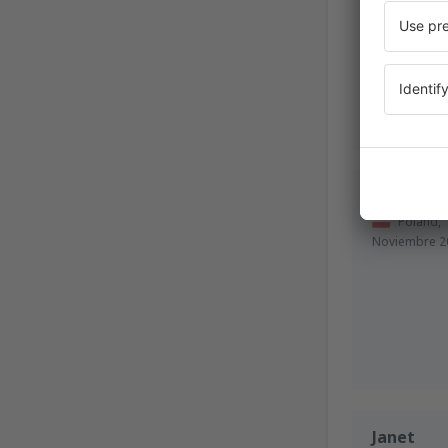
Tadeusz
Poland,
Noviembre 2
Janet