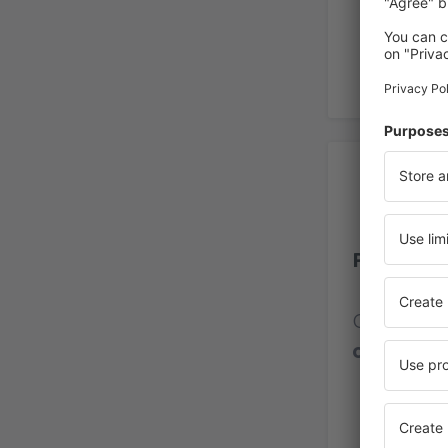
Op
Paphos A
Calificaci
opinione