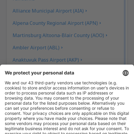
Alliance Municipal Airport (AIA)
Alpena County Regional Airport (APN)
Martinsburg Altoona-Blair County (AOO)
Ambler Airport (ABL)
Anaktuvuk Pass Airport (AKP)
Aeropuerto de Angel Fire (AXX)
Angoon Seaplane Base (AGN)
Aniak Airport (ANI)
Durango
Ann Arbor Municipal Airport (ARB)
McKinleyville Arcata-Eureka (ACV)