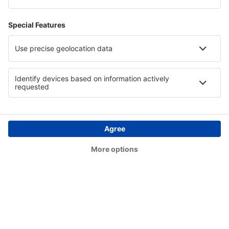
Bert Mooney (BTM)
Bethel Airport (BET)
Bettles (BTT)
Birch Creek (KBC)
Birmingham-Shuttlesworth Intl Airport (BHM)
Bishop (FNT)
Bismarck Municipal Airport (BIS)
Blue Grass (LEX)
Bob Adams Field (SBS)
Kiana (AK) Bob Baker (IAN)
Burbank Bob Hope (BUR)