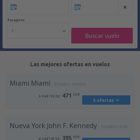
Pasajeros
1
Buscar vuelo
Las mejores ofertas en vuelos
Miami Miami
Estados Unidos
471
EUR
A PARTIR DE:
5 ofertas
desde
Madrid, Madrid-Barajas
(MAD)
Nueva York John F. Kennedy
588
Estados Unidos
A PARTIR DE:
EUR
395
EUR
A PARTIR DE: