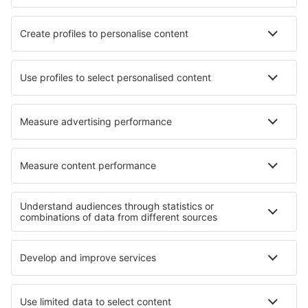
Quincy Regional (UIN)
Baltimore Thurgood Marshall (BWI)
Bangor Intl Airport (BGR)
Barkley Regional (PAH)
Barnstable Municipal (HYA)
Barter Island Apt. (BTI)
Ryan (BTR)
Beaver (WBQ)
Beckley (BKW)
Bellingham Intl Airport (BLI)
Bemidji Regional Airport (BJI)