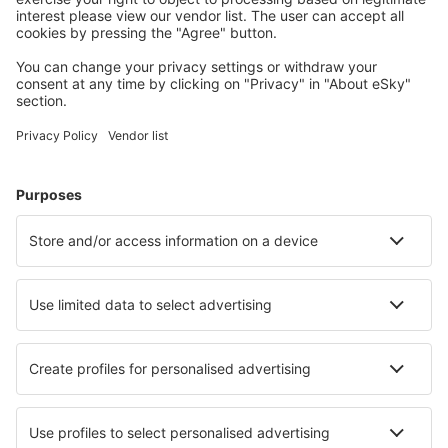
Arctic Village Apt. (ARC)
Fletcher Asheville (AVL)
Atka Airport (AKB)
Atlantic City Bader Field (ACY)
Atmautluak Airport (ATT)
Auburn/Lewiston (LEW)
Augusta Regional Airport (AGS)
Augusta State Airport (AUG)
Austin Straubel (GRB)
Austin-Bergstrom Intl. Airport (AUS)