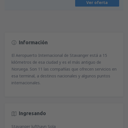
Ver oferta
desde
Alicante, Alicante Intl Airport
(ALC)
62
A PARTIR DE:
EUR
Información
El Aeropuerto Internacional de Stavanger está a 15
kilómetros de esa ciudad y es el más antiguo de
Noruega. Son 11 las compañías que ofrecen servicios en
esa terminal, a destinos nacionales y algunos puntos
internacionales.
Ingresando
Stavanger lufthavn Sola