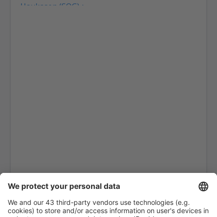
Haukasen (SOG)
Helle (SVJ)
Honningsvag Valan (HVG)
Haugesund (HAU)
Kirkenes-Hoeybuktmoen (KKN)
Kjevik (KRS)
Kristiansund Kvrnberget (KSU)
Banak-Lakselv (LKL)
Tromso-Langnes (TOS)
Leknes (LKN)
Mehamn (MEH)