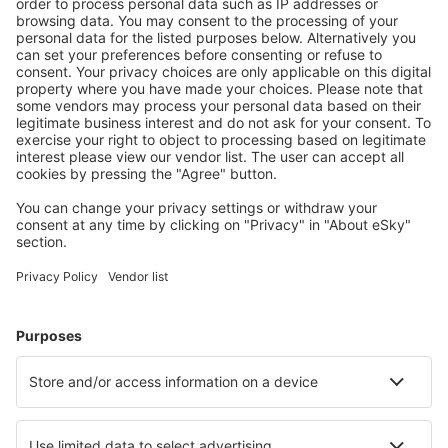
Mo I Rana (MQN)
Molde (MOL)
Mosjoen Airport (MJF)
Oslo
Namsos Airport (OSY)
Orland (OLA)
Hovden (HOV)
Oslo
Oslo
Roros Airport (RRS)
Rorvik Airport (RVK)