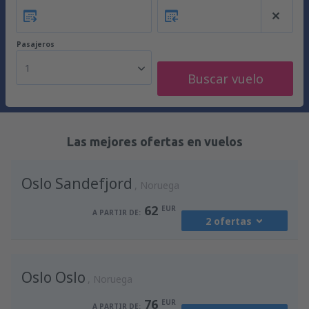
Pasajeros
1
Buscar vuelo
Las mejores ofertas en vuelos
Oslo Sandefjord
Noruega
62
EUR
A PARTIR DE:
2 ofertas
desde
Málaga, Pablo Ruiz Picasso
(AGP)
Oslo Oslo
71
Noruega
A PARTIR DE:
EUR
76
EUR
A PARTIR DE: