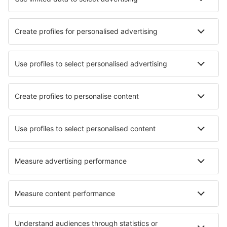
Rost Airport (RET)
Sandane (SDN)
Skien Airport (SKE)
Sola (SVG)
Sorkjosen Airport (SOJ)
Stokka (SSJ)
Stokmarknes Airport, Skagen (SKN)
Stord Airport (SRP)
Svalbard (LYR)
Vadso (VDS)
Vaernes (TRD)