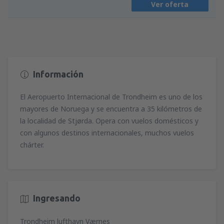
Ver oferta
desde
Alicante, Alicante Intl Airport
(ALC)
62
A PARTIR DE:
EUR
Información
El Aeropuerto Internacional de Trondheim es uno de los
mayores de Noruega y se encuentra a 35 kilómetros de
la localidad de Stjørda. Opera con vuelos domésticos y
con algunos destinos internacionales, muchos vuelos
chárter.
Ingresando
Trondheim lufthavn Værnes