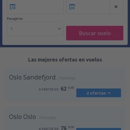
Pasajeros
1
Buscar vuelo
Las mejores ofertas en vuelos
Oslo Sandefjord
Noruega
62
EUR
A PARTIR DE:
2 ofertas
desde
Málaga, Pablo Ruiz Picasso
(AGP)
Oslo Oslo
81
Noruega
A PARTIR DE:
EUR
76
EUR
A PARTIR DE: