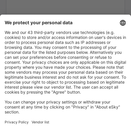
Tromso-Langnes (TOS)
Leknes (LKN)
Mehamn (MEH)
Mo I Rana (MQN)
Molde (MOL)
Mosjoen Airport (MJF)
Oslo
Namsos Airport (OSY)
Orland (OLA)
Hovden (HOV)
Oslo