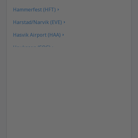
Hammerfest (HFT)
Harstad/Narvik (EVE)
Hasvik Airport (HAA)
Haukasen (SOG)
Helle (SVJ)
Honningsvag Valan (HVG)
Haugesund (HAU)
Kirkenes-Hoeybuktmoen (KKN)
Kjevik (KRS)
Kristiansund Kvrnberget (KSU)
Banak-Lakselv (LKL)