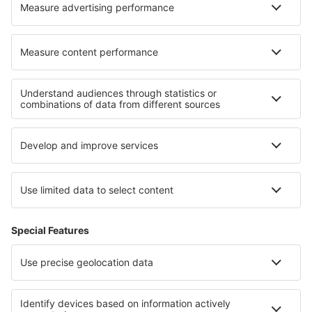
Svalbard (LYR)
Vadso (VDS)
Vaernes (TRD)
Vardo Airport (VAW)
Vigra (AES)