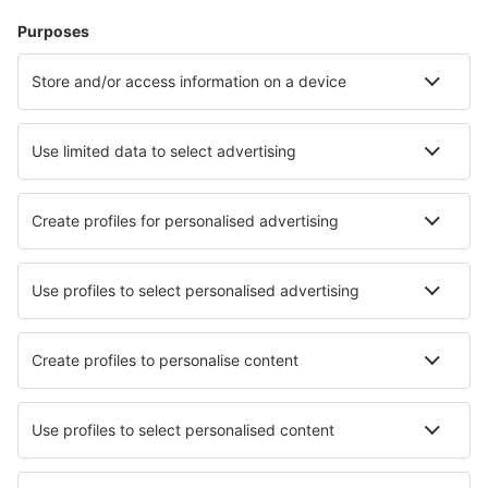
Oslo
Roros Airport (RRS)
Rorvik Airport (RVK)
Rost Airport (RET)
Sandane (SDN)
Skien Airport (SKE)
Sola (SVG)
Sorkjosen Airport (SOJ)
Stokka (SSJ)
Stokmarknes Airport, Skagen (SKN)
Stord Airport (SRP)