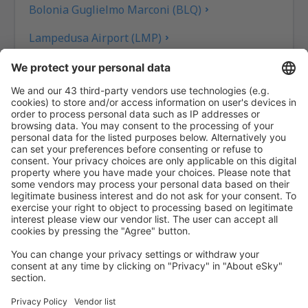
Bolonia Guglielmo Marconi (BLQ)
Lampedusa Airport (LMP)
Milán
Luigi Ridolfi (FRL)
Milán
Venecia
Marina di Campo (EBA)
Olbia-Costa Smeralda (OLB)
Punta Raisi (PMO)
Pantelleria (PNL)
Brindisi Papola Casale (BDS)