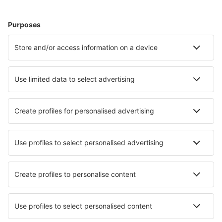
Giuseppe Verdi (PMF)
Galileo Galilei (PSA)
Reggio Calabria (REG)
Ronchi dei Legionari (TRS)
Salerno Costa d'Amalfi (QSR)
Venecia
Sant Egidio (PEG)
Lamezia Terme (SUF)
Valerio Catullo (VRN)
Trapani-Birgi (TPS)
Comiso (CIY)