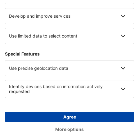
Beckley (BKW)
Bellingham Intl Airport (BLI)
Bemidji Regional Airport (BJI)
Bert Mooney (BTM)
Bethel Airport (BET)
Bettles (BTT)
Birch Creek (KBC)
Birmingham-Shuttlesworth Intl Airport (BHM)
Bishop (FNT)
Bismarck Municipal Airport (BIS)
Blue Grass (LEX)