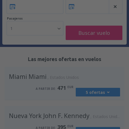
Pasajeros
1
Buscar vuelo
Las mejores ofertas en vuelos
Miami Miami
Estados Unidos
471
EUR
A PARTIR DE:
5 ofertas
desde
Madrid, Madrid-Barajas
(MAD)
Nueva York John F. Kennedy
588
Estados Unidos
A PARTIR DE:
EUR
395
EUR
A PARTIR DE: