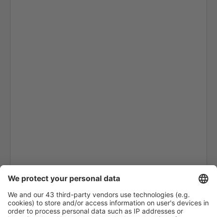
Allakaket Apt. (AET)
Pittsburgh
Fairbanks
Alliance Municipal Airport (AIA)
Alpena County Regional Airport (APN)
Martinsburg Altoona-Blair County (AOO)
Ambler Airport (ABL)
Anaktuvuk Pass Airport (AKP)
Aeropuerto de Angel Fire (AXX)
Angoon Seaplane Base (AGN)
Aniak Airport (ANI)