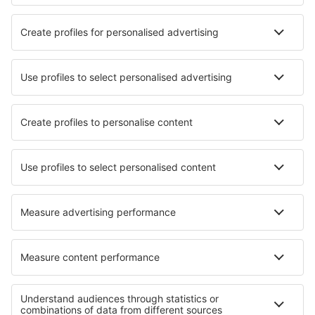
Augusta State Airport (AUG)
Austin Straubel (GRB)
Austin-Bergstrom Intl. Airport (AUS)
Quincy Regional (UIN)
Baltimore Thurgood Marshall (BWI)
Bangor Intl Airport (BGR)
Barkley Regional (PAH)
Barnstable Municipal (HYA)
Barter Island Apt. (BTI)
Ryan (BTR)
Beaver (WBQ)