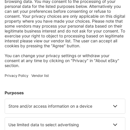
Durango
Ann Arbor Municipal Airport (ARB)
McKinleyville Arcata-Eureka (ACV)
Arctic Village Apt. (ARC)
Fletcher Asheville (AVL)
Atka Airport (AKB)
Atlantic City Bader Field (ACY)
Atmautluak Airport (ATT)
Auburn/Lewiston (LEW)
Augusta Regional Airport (AGS)