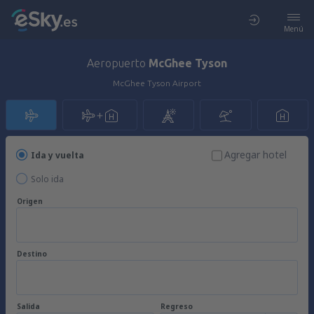
Menú
Aeropuerto
McGhee Tyson
McGhee Tyson Airport
Agregar hotel
Ida y vuelta
Solo ida
Origen
Destino
Salida
Regreso