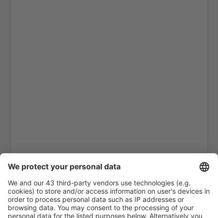
Federal de Bachigualato (CUL)
Los Mochis Fort Valley (LMM)
Gral. Francisco Javier Mina (TAM)
Francisco Sarabia (TRC)
General Lucio Blanco (REX)
Gral. Mariano Escobedo (MTY)
Ciudad Victoria (CVM)
General Rafael Buelna (MZT)
General Fierro Villalobos (CUU)
Guadalupe Victoria (DGO)
Aeropuerto Regional de Guerrero Negro (GUB)