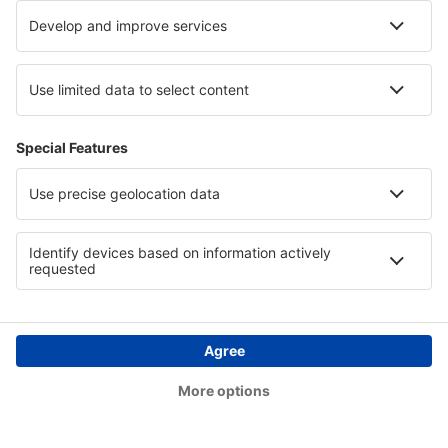
Quetzalcóatl-Nuevo Laredo (NLD)
Palenque International Airport (PQM)
Piedras Negras (PDS)
Saltillo (SLW)
Playa de Oro (ZLO)
San Luis Potosí (SLP)
Puerto Escondido (PXM)
Queretaro (QRO)
Santa Lucia AFB Airport (NLU)
Tapachula (TAP)
Aeropuerto Internacional de Tulum Felipe