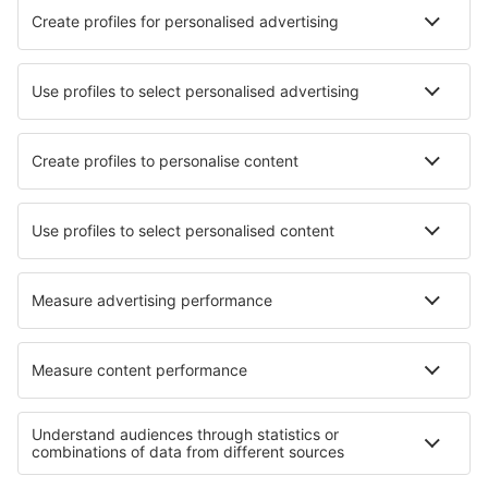
Licenciado Gustavo Diaz Ordaz (PVR)
Loreto (LTO)
Los Cabos (SJD)
Manuel Crescencio Rejón (MID)
Manuel Márquez de León (LAP)
Matamoros Airport (MAM)
Mexicali (MXL)
Don Miguel Hidalgo y Costilla (GDL)
Minatitlan Airport (MTT)
Venustiano Carranza (LOV)
General Francisco J. Mujica (MLM)