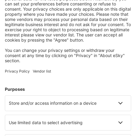
General Heriberto Jara (VER)
Hermanos Serdán (PBC)
Huatulco Intl Airport (HUX)
General Ignacio L. Pesqueira (HMO)
Campeche Ing. Alberto Acuna Ongay (CPE)
Ixtapa-Zihuatanejo (ZIH)
Ixtepec Airport (IZT)
José M. YánezGeneral José María Yánez (GYM)
Acapulco Juan N. Álvarez (ACA)
General Leobardo C. Ruiz (ZCL)
Aguascalientes Lic. Jesus Tersn Peredo (AGU)