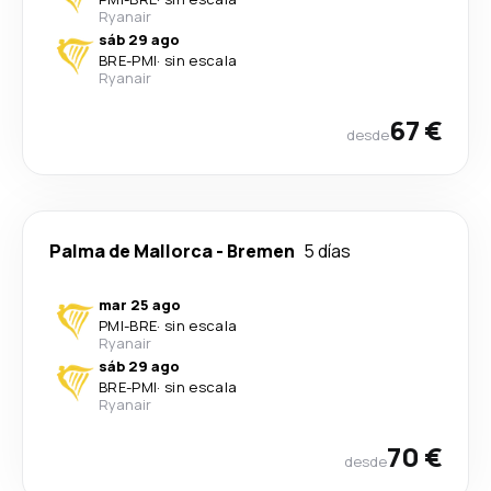
Ryanair
sáb 29 ago
BRE
-
PMI
·
sin escala
Ryanair
67 €
desde
Palma de Mallorca
-
Bremen
5 días
mar 25 ago
PMI
-
BRE
·
sin escala
Ryanair
sáb 29 ago
BRE
-
PMI
·
sin escala
Ryanair
70 €
desde