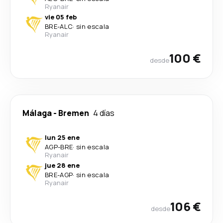
Ryanair
vie 05 feb
BRE
-
ALC
·
sin escala
Ryanair
100 €
desde
Málaga
-
Bremen
4 días
lun 25 ene
AGP
-
BRE
·
sin escala
Ryanair
jue 28 ene
BRE
-
AGP
·
sin escala
Ryanair
106 €
desde