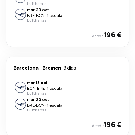
Lufthansa
mar 20 oct
BRE
-
BCN
·
1 escala
Lufthansa
196 €
desde
Barcelona
-
Bremen
8 días
mar 13 oct
BCN
-
BRE
·
1 escala
Lufthansa
mar 20 oct
BRE
-
BCN
·
1 escala
Lufthansa
196 €
desde