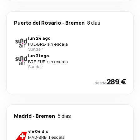
Puerto del Rosario
-
Bremen
8 días
lun 24 ago
FUE
-
BRE
·
sin escala
Sundair
lun 31 ago
BRE
-
FUE
·
sin escala
Sundair
289 €
desde
Madrid
-
Bremen
5 días
vie 04 dic
MAD
-
BRE
·
1 escala