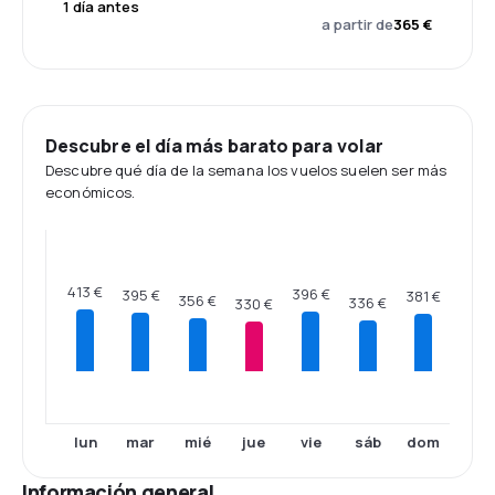
1 día antes
a partir de
365 €
Descubre el día más barato para volar
Descubre qué día de la semana los vuelos suelen ser más
económicos.
413 €
396 €
395 €
381 €
356 €
336 €
330 €
lun
mar
mié
jue
vie
sáb
dom
Información general