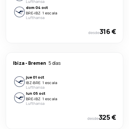
Lufthansa
dom 04 oct
BRE
-
IBZ
·
1 escala
Lufthansa
316 €
desde
Ibiza
-
Bremen
5 días
jue 01 oct
IBZ
-
BRE
·
1 escala
Lufthansa
lun 05 oct
BRE
-
IBZ
·
1 escala
Lufthansa
325 €
desde