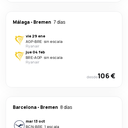
Málaga
-
Bremen
7 días
vie 29 ene
AGP
-
BRE
·
sin escala
Ryanair
jue 04 feb
BRE
-
AGP
·
sin escala
Ryanair
106 €
desde
Barcelona
-
Bremen
8 días
mar 13 oct
BCN
-
BRE
·
1 escala