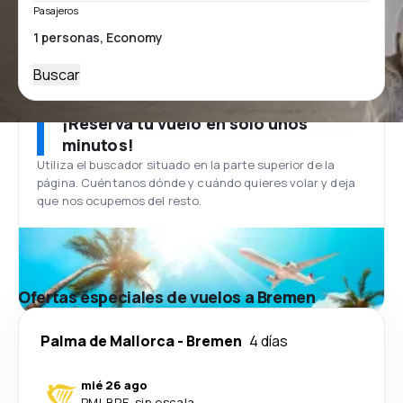
Pasajeros
Buscar
¡Reserva tu vuelo en solo unos
minutos!
Utiliza el buscador situado en la parte superior de la
página. Cuéntanos dónde y cuándo quieres volar y deja
que nos ocupemos del resto.
Ofertas especiales de vuelos a Bremen
Palma de Mallorca
-
Bremen
4 días
mié 26 ago
PMI
-
BRE
·
sin escala