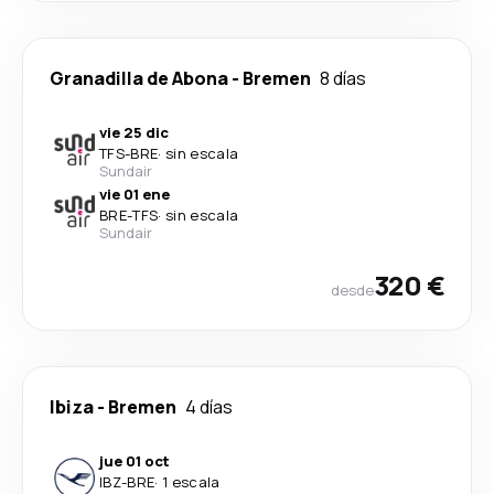
Granadilla de Abona
-
Bremen
8 días
vie 25 dic
TFS
-
BRE
·
sin escala
Sundair
vie 01 ene
BRE
-
TFS
·
sin escala
Sundair
320 €
desde
Ibiza
-
Bremen
4 días
jue 01 oct
IBZ
-
BRE
·
1 escala