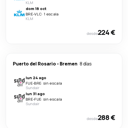
KLM
dom 18 oct
BRE
-
VLC
·
1 escala
KLM
224 €
desde
Puerto del Rosario
-
Bremen
8 días
lun 24 ago
FUE
-
BRE
·
sin escala
Sundair
lun 31 ago
BRE
-
FUE
·
sin escala
Sundair
288 €
desde