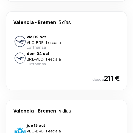
Valencia
-
Bremen
3 días
vie 02 oct
VLC
-
BRE
·
1 escala
Lufthansa
dom 04 oct
BRE
-
VLC
·
1 escala
Lufthansa
211 €
desde
Valencia
-
Bremen
4 días
jue 15 oct
VLC
-
BRE
·
1 escala