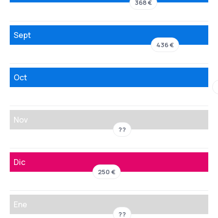
368 €
Sept
436 €
Oct
Nov
??
Dic
250 €
Ene
??