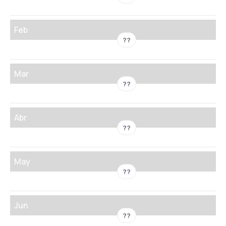
Feb
??
Mar
??
Abr
??
May
??
Jun
??