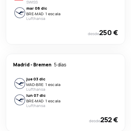
SWISS
mar 08 dic
BRE
-
MAD
·
1 escala
Lufthansa
250 €
desde
Madrid
-
Bremen
5 días
jue 03 dic
MAD
-
BRE
·
1 escala
Lufthansa
lun 07 dic
BRE
-
MAD
·
1 escala
Lufthansa
252 €
desde