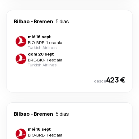
Bilbao
-
Bremen
5 días
mié 16 sept
BIO
-
BRE
·
1 escala
Turkish Airlines
dom 20 sept
BRE
-
BIO
·
1 escala
Turkish Airlines
423 €
desde
Bilbao
-
Bremen
5 días
mié 16 sept
BIO
-
BRE
·
1 escala