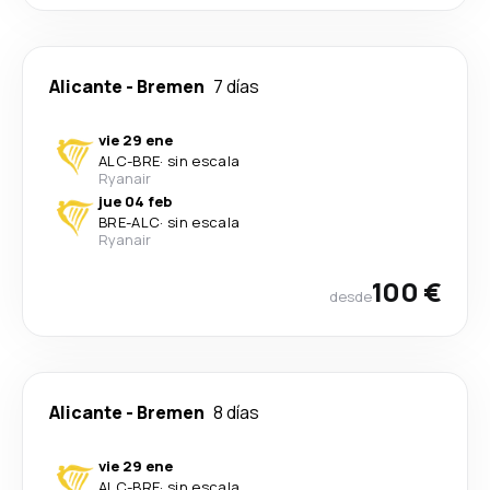
Alicante
-
Bremen
7 días
vie 29 ene
ALC
-
BRE
·
sin escala
Ryanair
jue 04 feb
BRE
-
ALC
·
sin escala
Ryanair
100 €
desde
Alicante
-
Bremen
8 días
vie 29 ene
ALC
-
BRE
·
sin escala