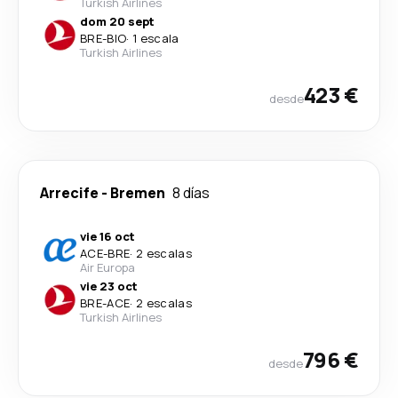
Turkish Airlines
dom 20 sept
BRE
-
BIO
·
1 escala
Turkish Airlines
423 €
desde
Arrecife
-
Bremen
8 días
vie 16 oct
ACE
-
BRE
·
2 escalas
Air Europa
vie 23 oct
BRE
-
ACE
·
2 escalas
Turkish Airlines
796 €
desde