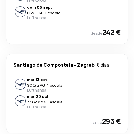
Lufthansa
dom 06 sept
DBV
-
PMI
·
1 escala
Lufthansa
242 €
desde
Santiago de Compostela
-
Zagreb
8 días
mar 13 oct
SCQ
-
ZAG
·
1 escala
Lufthansa
mar 20 oct
ZAG
-
SCQ
·
1 escala
Lufthansa
293 €
desde