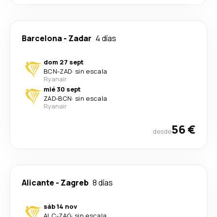
Barcelona
-
Zadar
4 días
dom 27 sept
BCN
-
ZAD
·
sin escala
Ryanair
mié 30 sept
ZAD
-
BCN
·
sin escala
Ryanair
56 €
desde
Alicante
-
Zagreb
8 días
sáb 14 nov
ALC
-
ZAG
·
sin escala