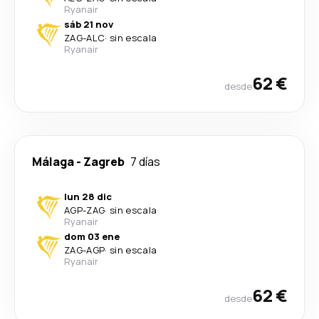
Ryanair
sáb 21 nov
ZAG
-
ALC
·
sin escala
Ryanair
62 €
desde
Málaga
-
Zagreb
7 días
lun 28 dic
AGP
-
ZAG
·
sin escala
Ryanair
dom 03 ene
ZAG
-
AGP
·
sin escala
Ryanair
62 €
desde