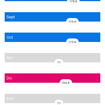
178 €
Sept
175 €
Oct
175 €
Nov
??
Dic
156 €
Ene
??