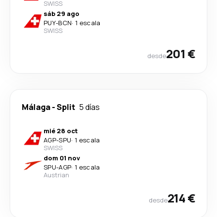
SWISS
sáb 29 ago
PUY
-
BCN
·
1 escala
SWISS
201 €
desde
Málaga
-
Split
5 días
mié 28 oct
AGP
-
SPU
·
1 escala
SWISS
dom 01 nov
SPU
-
AGP
·
1 escala
Austrian
214 €
desde