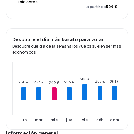
1 día antes
a partir de
509 €
Descubre el día más barato para volar
Descubre qué día de la semana los vuelos suelen ser más
económicos.
306 €
267 €
261 €
254 €
253 €
250 €
242 €
lun
mar
mié
jue
vie
sáb
dom
Información general