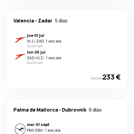
Valencia
-
Zadar
5 días
jue 01 jul
VLC
-
ZAD
·
1 escala
Austrian
lun 05 jul
ZAD
-
VLC
·
1 escala
Austrian
233 €
desde
Palma de Mallorca
-
Dubrovnik
6 días
mar 01 sept
PMI
-
DBV
·
1 escala