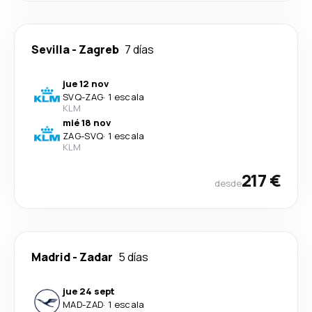
Sevilla
-
Zagreb
7 días
jue 12 nov
SVQ
-
ZAG
·
1 escala
KLM
mié 18 nov
ZAG
-
SVQ
·
1 escala
KLM
217 €
desde
Madrid
-
Zadar
5 días
jue 24 sept
MAD
-
ZAD
·
1 escala