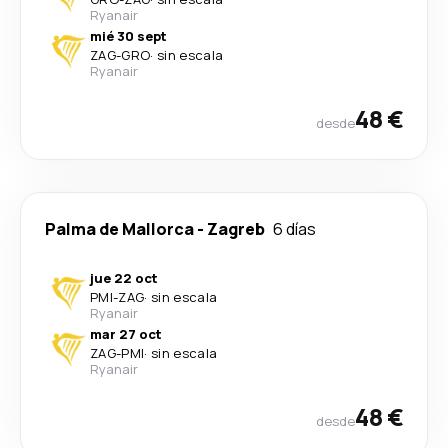
Ryanair
mié 30 sept
ZAG
-
GRO
·
sin escala
Ryanair
48 €
desde
Palma de Mallorca
-
Zagreb
6 días
jue 22 oct
PMI
-
ZAG
·
sin escala
Ryanair
mar 27 oct
ZAG
-
PMI
·
sin escala
Ryanair
48 €
desde