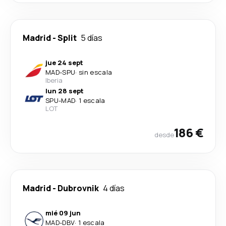
Madrid
-
Split
5 días
jue 24 sept
MAD
-
SPU
·
sin escala
Iberia
lun 28 sept
SPU
-
MAD
·
1 escala
LOT
186 €
desde
Madrid
-
Dubrovnik
4 días
mié 09 jun
MAD
-
DBV
·
1 escala