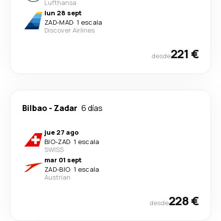
Lufthansa
lun 28 sept
ZAD
-
MAD
·
1 escala
Discover Airlines
221 €
desde
Bilbao
-
Zadar
6 días
jue 27 ago
BIO
-
ZAD
·
1 escala
SWISS
mar 01 sept
ZAD
-
BIO
·
1 escala
Austrian
228 €
desde