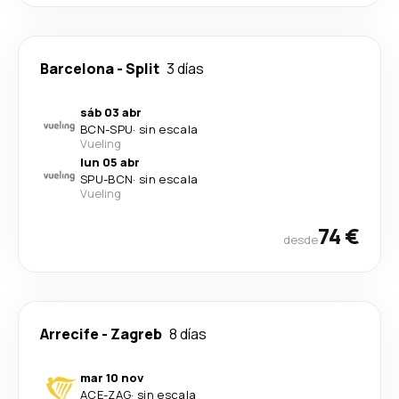
Barcelona
-
Split
3 días
sáb 03 abr
BCN
-
SPU
·
sin escala
Vueling
lun 05 abr
SPU
-
BCN
·
sin escala
Vueling
74 €
desde
Arrecife
-
Zagreb
8 días
mar 10 nov
ACE
-
ZAG
·
sin escala