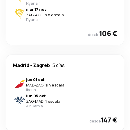
Ryanair
mar 17 nov
ZAG
-
ACE
·
sin escala
Ryanair
106 €
desde
Madrid
-
Zagreb
5 días
jue 01 oct
MAD
-
ZAG
·
sin escala
Iberia
lun 05 oct
ZAG
-
MAD
·
1 escala
Air Serbia
147 €
desde