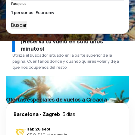
Pasajeros
Buscar
¡Reserva tu vuelo en solo unos
minutos!
Utiliza el buscador situado en la parte superior de la
página. Cuéntanos dónde y cuándo quieres volar y deja
que nos ocupemos del resto.
Ofertas especiales de vuelos a Croacia
Barcelona
-
Zagreb
5 días
sáb 26 sept
GRO
-
ZAG
·
sin escala