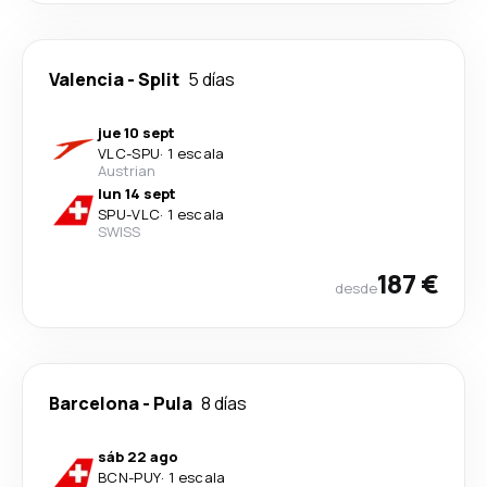
Valencia
-
Split
5 días
jue 10 sept
VLC
-
SPU
·
1 escala
Austrian
lun 14 sept
SPU
-
VLC
·
1 escala
SWISS
187 €
desde
Barcelona
-
Pula
8 días
sáb 22 ago
BCN
-
PUY
·
1 escala