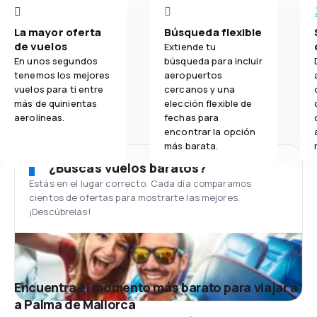
La mayor oferta
Búsqueda flexible
de vuelos
Extiende tu
En unos segundos
búsqueda para incluir
tenemos los mejores
aeropuertos
vuelos para ti entre
cercanos y una
más de quinientas
elección flexible de
aerolíneas.
fechas para
encontrar la opción
más barata.
¿Buscas vuelos baratos?
Estás en el lugar correcto. Cada día comparamos
cientos de ofertas para mostrarte las mejores.
¡Descúbrelas!
Encuentra el momento más barato para viajar a
a Palma de Mallorca