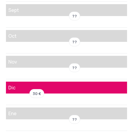
Sept
??
Oct
??
Nov
??
Dic
30 €
Ene
??