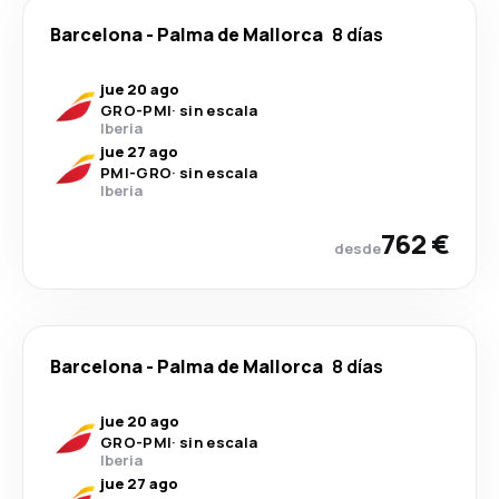
Barcelona
-
Palma de Mallorca
8 días
jue 20 ago
GRO
-
PMI
·
sin escala
Iberia
jue 27 ago
PMI
-
GRO
·
sin escala
Iberia
762 €
desde
Barcelona
-
Palma de Mallorca
8 días
jue 20 ago
GRO
-
PMI
·
sin escala
Iberia
jue 27 ago