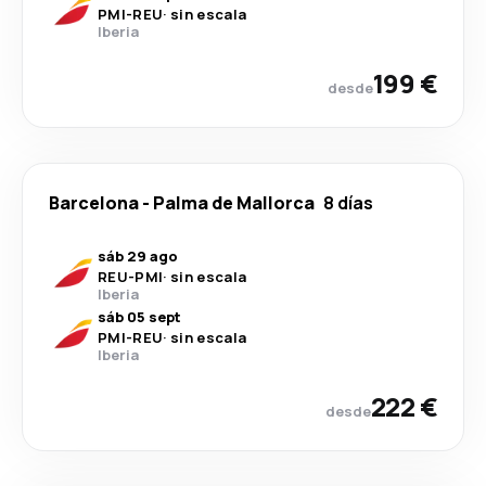
PMI
-
REU
·
sin escala
Iberia
199 €
desde
Barcelona
-
Palma de Mallorca
8 días
sáb 29 ago
REU
-
PMI
·
sin escala
Iberia
sáb 05 sept
PMI
-
REU
·
sin escala
Iberia
222 €
desde