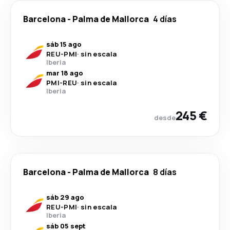
Barcelona
-
Palma de Mallorca
4 días
sáb 15 ago
REU
-
PMI
·
sin escala
Iberia
mar 18 ago
PMI
-
REU
·
sin escala
Iberia
245 €
desde
Barcelona
-
Palma de Mallorca
8 días
sáb 29 ago
REU
-
PMI
·
sin escala
Iberia
sáb 05 sept