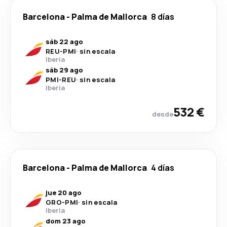
Barcelona
-
Palma de Mallorca
8 días
sáb 22 ago
REU
-
PMI
·
sin escala
Iberia
sáb 29 ago
PMI
-
REU
·
sin escala
Iberia
532 €
desde
Barcelona
-
Palma de Mallorca
4 días
jue 20 ago
GRO
-
PMI
·
sin escala
Iberia
dom 23 ago