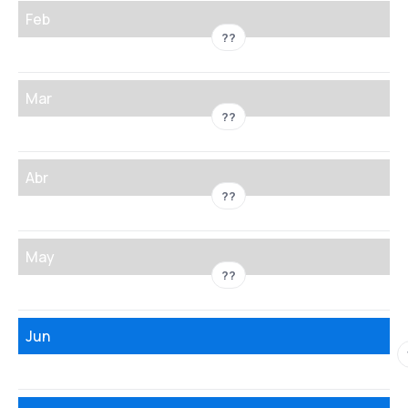
Feb
??
Mar
??
Abr
??
May
??
Jun