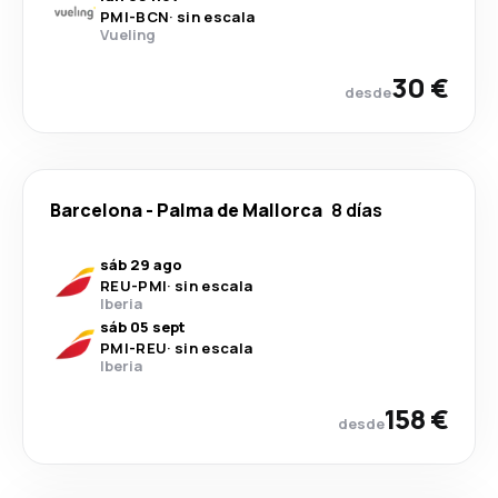
PMI
-
BCN
·
sin escala
Vueling
30 €
desde
Barcelona
-
Palma de Mallorca
8 días
sáb 29 ago
REU
-
PMI
·
sin escala
Iberia
sáb 05 sept
PMI
-
REU
·
sin escala
Iberia
158 €
desde