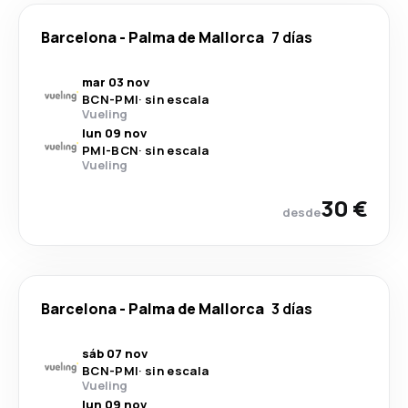
Barcelona
-
Palma de Mallorca
7 días
mar 03 nov
BCN
-
PMI
·
sin escala
Vueling
lun 09 nov
PMI
-
BCN
·
sin escala
Vueling
30 €
desde
Barcelona
-
Palma de Mallorca
3 días
sáb 07 nov
BCN
-
PMI
·
sin escala
Vueling
lun 09 nov