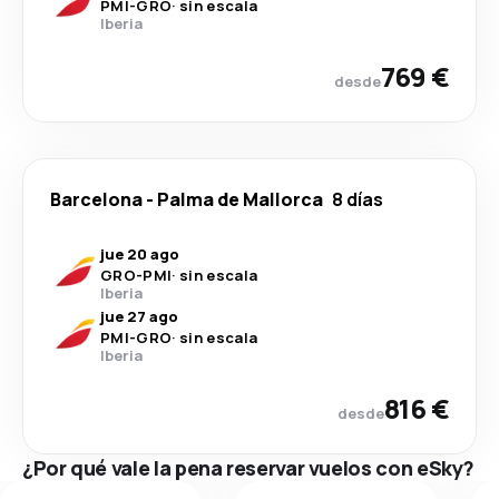
PMI
-
GRO
·
sin escala
Iberia
769 €
desde
Barcelona
-
Palma de Mallorca
8 días
jue 20 ago
GRO
-
PMI
·
sin escala
Iberia
jue 27 ago
PMI
-
GRO
·
sin escala
Iberia
816 €
desde
¿Por qué vale la pena reservar vuelos con eSky?