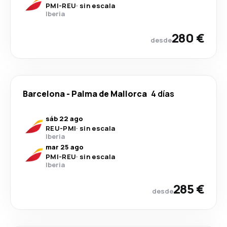
PMI
-
REU
·
sin escala
Iberia
280 €
desde
Barcelona
-
Palma de Mallorca
4 días
sáb 22 ago
REU
-
PMI
·
sin escala
Iberia
mar 25 ago
PMI
-
REU
·
sin escala
Iberia
285 €
desde