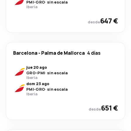
PMI
-
GRO
·
sin escala
Iberia
647 €
desde
Barcelona
-
Palma de Mallorca
4 días
jue 20 ago
GRO
-
PMI
·
sin escala
Iberia
dom 23 ago
PMI
-
GRO
·
sin escala
Iberia
651 €
desde