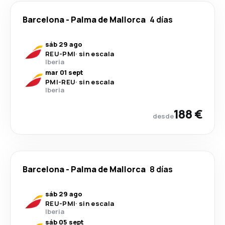
Barcelona
-
Palma de Mallorca
4 días
sáb 29 ago
REU
-
PMI
·
sin escala
Iberia
mar 01 sept
PMI
-
REU
·
sin escala
Iberia
188 €
desde
Barcelona
-
Palma de Mallorca
8 días
sáb 29 ago
REU
-
PMI
·
sin escala
Iberia
sáb 05 sept