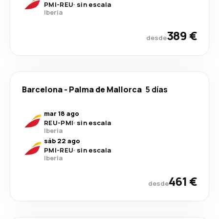
PMI
-
REU
·
sin escala
Iberia
389 €
desde
Barcelona
-
Palma de Mallorca
5 días
mar 18 ago
REU
-
PMI
·
sin escala
Iberia
sáb 22 ago
PMI
-
REU
·
sin escala
Iberia
461 €
desde