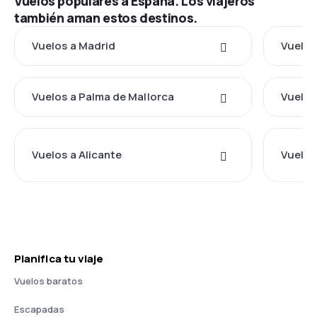
Vuelos populares a España. Los viajeros
también aman estos destinos.
Vuelos a Madrid
Vuelos
Vuelos a Palma de Mallorca
Vuelos 
Vuelos a Alicante
Vuelos
Planifica tu viaje
Vuelos baratos
Escapadas