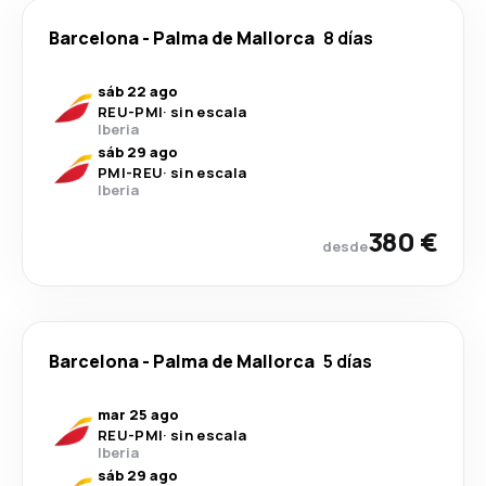
Barcelona
-
Palma de Mallorca
8 días
sáb 22 ago
REU
-
PMI
·
sin escala
Iberia
sáb 29 ago
PMI
-
REU
·
sin escala
Iberia
380 €
desde
Barcelona
-
Palma de Mallorca
5 días
mar 25 ago
REU
-
PMI
·
sin escala
Iberia
sáb 29 ago