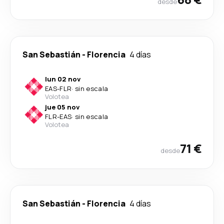
desde
San Sebastián
-
Florencia
4 días
lun 02 nov
EAS
-
FLR
·
sin escala
Volotea
jue 05 nov
FLR
-
EAS
·
sin escala
Volotea
71 €
desde
San Sebastián
-
Florencia
4 días