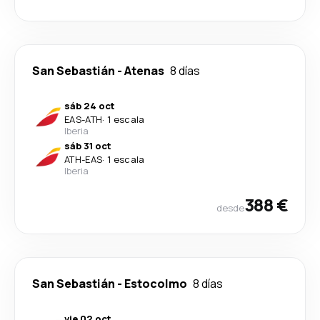
San Sebastián
-
Atenas
8 días
sáb 24 oct
EAS
-
ATH
·
1 escala
Iberia
sáb 31 oct
ATH
-
EAS
·
1 escala
Iberia
388 €
desde
San Sebastián
-
Estocolmo
8 días
vie 02 oct