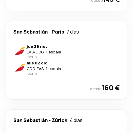
desde
San Sebastián
-
París
7 días
jue 26 nov
EAS
-
CDG
·
1 escala
Iberia
mié 02 dic
CDG
-
EAS
·
1 escala
Iberia
160 €
desde
San Sebastián
-
Zúrich
4 días