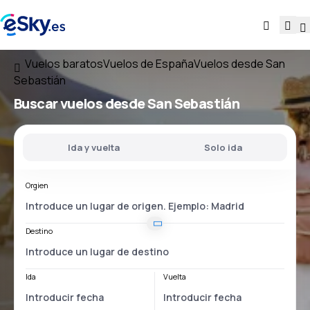
Vuelos baratos
Vuelos de España
Vuelos desde San
Sebastián
Buscar vuelos
desde San Sebastián
Ida y vuelta
Solo ida
Orgien
Destino
Ida
Vuelta