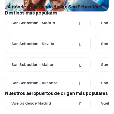
¿A dónde volar desde desde San Sebastián?
Destinos más populares
San Sebastián - Madrid
San Se
San Sebastián - Sevilla
San Se
San Sebastián - Mahon
San Se
San Sebastián - Alicante
San Se
Nuestros aeropuertos de origen más populares
Vuelos desde Madrid
Vuelos