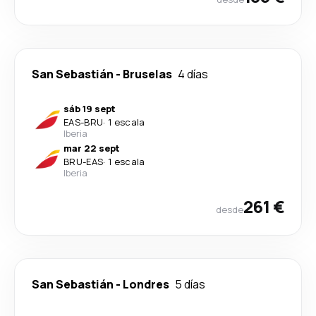
San Sebastián
-
Bruselas
4 días
sáb 19 sept
EAS
-
BRU
·
1 escala
Iberia
mar 22 sept
BRU
-
EAS
·
1 escala
Iberia
261 €
desde
San Sebastián
-
Londres
5 días