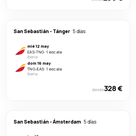
San Sebastián
-
Tánger
5 días
mié 12 may
EAS
-
TNG
·
1 escala
Iberia
dom 16 may
TNG
-
EAS
·
1 escala
Iberia
328 €
desde
San Sebastián
-
Ámsterdam
5 días