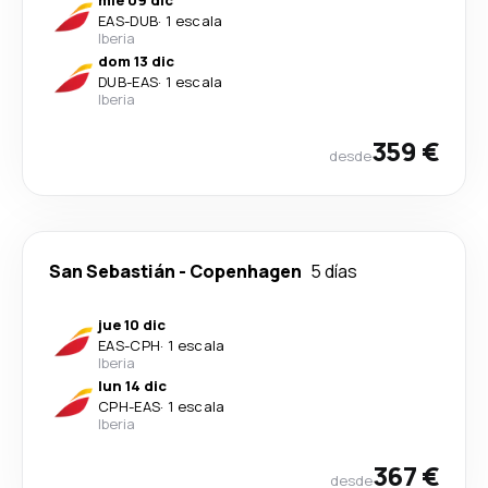
mié 09 dic
EAS
-
DUB
·
1 escala
Iberia
dom 13 dic
DUB
-
EAS
·
1 escala
Iberia
359 €
desde
San Sebastián
-
Copenhagen
5 días
jue 10 dic
EAS
-
CPH
·
1 escala
Iberia
lun 14 dic
CPH
-
EAS
·
1 escala
Iberia
367 €
desde