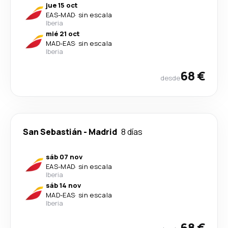
jue 15 oct
EAS
-
MAD
·
sin escala
Iberia
mié 21 oct
MAD
-
EAS
·
sin escala
Iberia
68 €
desde
San Sebastián
-
Madrid
8 días
sáb 07 nov
EAS
-
MAD
·
sin escala
Iberia
sáb 14 nov
MAD
-
EAS
·
sin escala
Iberia
68 €