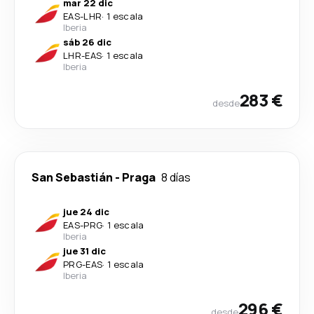
mar 22 dic
EAS
-
LHR
·
1 escala
Iberia
sáb 26 dic
LHR
-
EAS
·
1 escala
Iberia
283 €
desde
San Sebastián
-
Praga
8 días
jue 24 dic
EAS
-
PRG
·
1 escala
Iberia
jue 31 dic
PRG
-
EAS
·
1 escala
Iberia
296 €
desde