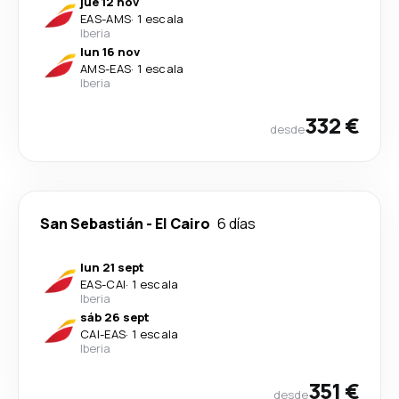
jue 12 nov
EAS
-
AMS
·
1 escala
Iberia
lun 16 nov
AMS
-
EAS
·
1 escala
Iberia
332 €
desde
San Sebastián
-
El Cairo
6 días
lun 21 sept
EAS
-
CAI
·
1 escala
Iberia
sáb 26 sept
CAI
-
EAS
·
1 escala
Iberia
351 €
desde