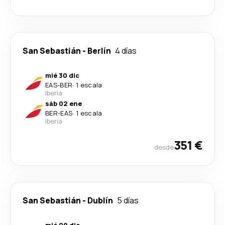
San Sebastián
-
Berlín
4 días
mié 30 dic
EAS
-
BER
·
1 escala
Iberia
sáb 02 ene
BER
-
EAS
·
1 escala
Iberia
351 €
desde
San Sebastián
-
Dublín
5 días