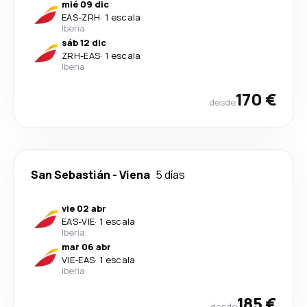
mié 09 dic
EAS
-
ZRH
·
1 escala
Iberia
sáb 12 dic
ZRH
-
EAS
·
1 escala
Iberia
170 €
desde
San Sebastián
-
Viena
5 días
vie 02 abr
EAS
-
VIE
·
1 escala
Iberia
mar 06 abr
VIE
-
EAS
·
1 escala
Iberia
185 €
desde