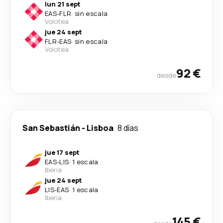
lun 21 sept
EAS
-
FLR
·
sin escala
Volotea
jue 24 sept
FLR
-
EAS
·
sin escala
Volotea
92 €
desde
San Sebastián
-
Lisboa
8 días
jue 17 sept
EAS
-
LIS
·
1 escala
Iberia
jue 24 sept
LIS
-
EAS
·
1 escala
Iberia
145 €