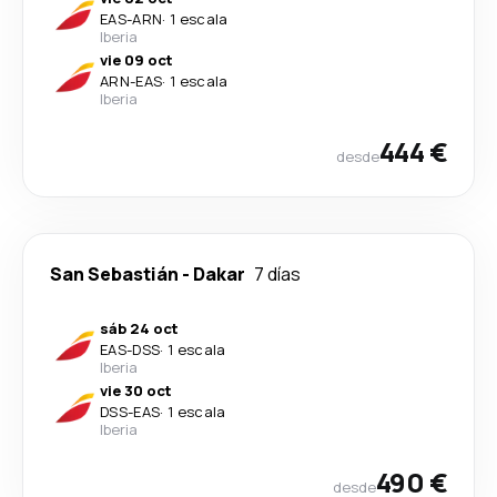
EAS
-
ARN
·
1 escala
Iberia
vie 09 oct
ARN
-
EAS
·
1 escala
Iberia
444 €
desde
San Sebastián
-
Dakar
7 días
sáb 24 oct
EAS
-
DSS
·
1 escala
Iberia
vie 30 oct
DSS
-
EAS
·
1 escala
Iberia
490 €
desde