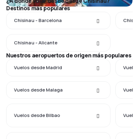
¿A dónde volar desde desde Chisinau?
Destinos más populares
Chisinau - Barcelona
Chisin
Chisinau - Alicante
Nuestros aeropuertos de origen más populares
Vuelos desde Madrid
Vuelos
Vuelos desde Malaga
Vuelos
Vuelos desde Bilbao
Vuelos