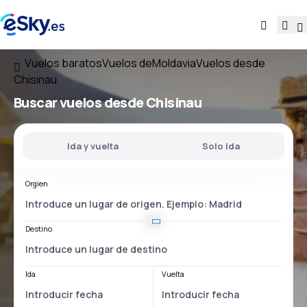
Vuelos baratos
Vuelos deMoldavia
Vuelos desde
Chisinau
Buscar vuelos
desde Chisinau
Ida y vuelta
Solo ida
Orgien
Destino
Ida
Vuelta