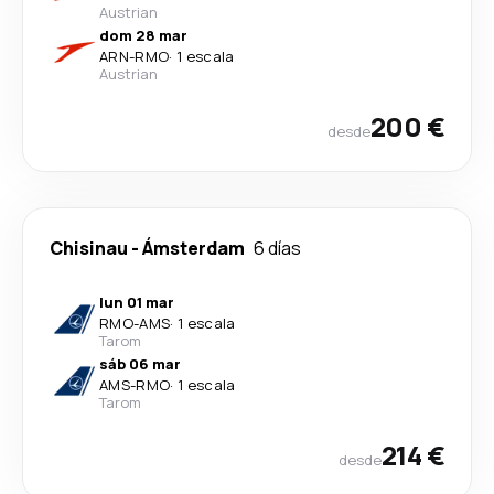
Austrian
dom 28 mar
ARN
-
RMO
·
1 escala
Austrian
200 €
desde
Chisinau
-
Ámsterdam
6 días
lun 01 mar
RMO
-
AMS
·
1 escala
Tarom
sáb 06 mar
AMS
-
RMO
·
1 escala
Tarom
214 €
desde