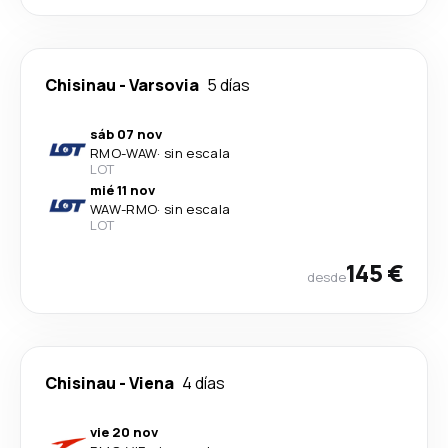
Chisinau
-
Varsovia
5 días
sáb 07 nov
RMO
-
WAW
·
sin escala
LOT
mié 11 nov
WAW
-
RMO
·
sin escala
LOT
145 €
desde
Chisinau
-
Viena
4 días
vie 20 nov