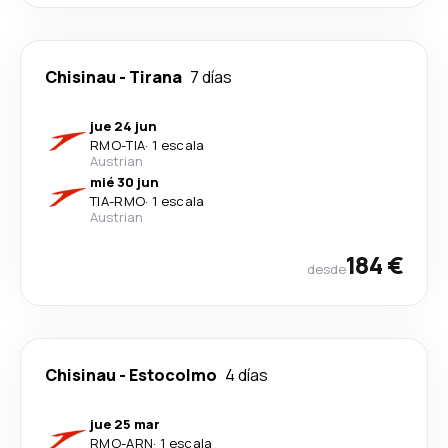
Chisinau
-
Tirana
7 días
jue 24 jun
RMO
-
TIA
·
1 escala
Austrian
mié 30 jun
TIA
-
RMO
·
1 escala
Austrian
184 €
desde
Chisinau
-
Estocolmo
4 días
jue 25 mar
RMO
-
ARN
·
1 escala