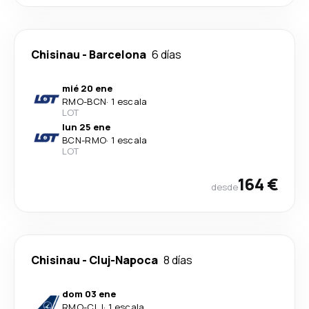
Chisinau
-
Barcelona
6 días
mié 20 ene
RMO
-
BCN
·
1 escala
LOT
lun 25 ene
BCN
-
RMO
·
1 escala
LOT
164 €
desde
Chisinau
-
Cluj-Napoca
8 días
dom 03 ene
RMO
-
CLJ
·
1 escala