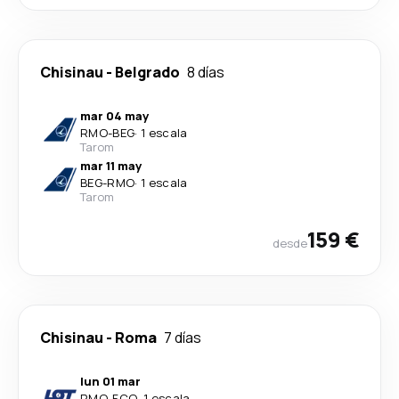
Chisinau
-
Belgrado
8 días
mar 04 may
RMO
-
BEG
·
1 escala
Tarom
mar 11 may
BEG
-
RMO
·
1 escala
Tarom
159 €
desde
Chisinau
-
Roma
7 días
lun 01 mar
RMO
-
FCO
·
1 escala