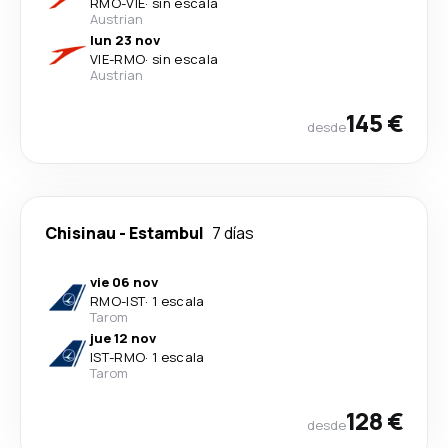
RMO
-
VIE
·
sin escala
Austrian
lun 23 nov
VIE
-
RMO
·
sin escala
Austrian
145 €
desde
Chisinau
-
Estambul
7 días
vie 06 nov
RMO
-
IST
·
1 escala
Tarom
jue 12 nov
IST
-
RMO
·
1 escala
Tarom
128 €
desde