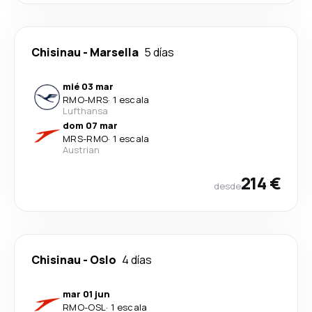
Chisinau
-
Marsella
5 días
mié 03 mar
RMO
-
MRS
·
1 escala
Lufthansa
dom 07 mar
MRS
-
RMO
·
1 escala
Austrian
214 €
desde
Chisinau
-
Oslo
4 días
mar 01 jun
RMO
-
OSL
·
1 escala