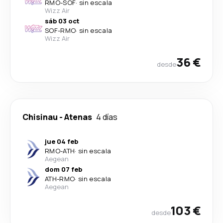
RMO
-
SOF
·
sin escala
Wizz Air
sáb 03 oct
SOF
-
RMO
·
sin escala
Wizz Air
36 €
desde
Chisinau
-
Atenas
4 días
jue 04 feb
RMO
-
ATH
·
sin escala
Aegean
dom 07 feb
ATH
-
RMO
·
sin escala
Aegean
103 €
desde