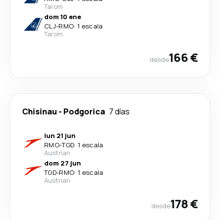
Tarom
dom 10 ene
CLJ
-
RMO
·
1 escala
Tarom
166 €
desde
Chisinau
-
Podgorica
7 días
lun 21 jun
RMO
-
TGD
·
1 escala
Austrian
dom 27 jun
TGD
-
RMO
·
1 escala
Austrian
178 €
desde