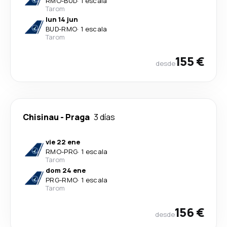
RMO
-
BUD
·
1 escala
Tarom
lun 14 jun
BUD
-
RMO
·
1 escala
Tarom
155 €
desde
Chisinau
-
Praga
3 días
vie 22 ene
RMO
-
PRG
·
1 escala
Tarom
dom 24 ene
PRG
-
RMO
·
1 escala
Tarom
156 €
desde