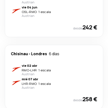
Austrian
vie 04 jun
OSL
-
RMO
·
1 escala
Austrian
242 €
desde
Chisinau
-
Londres
6 días
vie 02 abr
RMO
-
LHR
·
1 escala
Austrian
mié 07 abr
LHR
-
RMO
·
1 escala
Austrian
258 €
desde