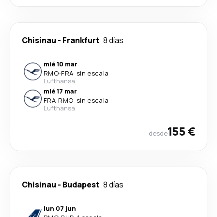
Chisinau
-
Frankfurt
8 días
mié 10 mar
RMO
-
FRA
·
sin escala
Lufthansa
mié 17 mar
FRA
-
RMO
·
sin escala
Lufthansa
155 €
desde
Chisinau
-
Budapest
8 días
lun 07 jun