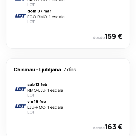
LOT
dom 07 mar
FCO
-
RMO
·
1 escala
LOT
159 €
desde
Chisinau
-
Ljubljana
7 días
sáb 13 feb
RMO
-
LJU
·
1 escala
LOT
vie 19 feb
LJU
-
RMO
·
1 escala
LOT
163 €
desde