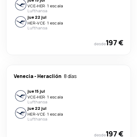
jue 15 jul
VCE
-
HER
·
1 escala
Lufthansa
jue 22 jul
HER
-
VCE
·
1 escala
Lufthansa
197 €
desde
Venecia
-
Heraclión
8 días
jue 15 jul
VCE
-
HER
·
1 escala
Lufthansa
jue 22 jul
HER
-
VCE
·
1 escala
Lufthansa
197 €
desde