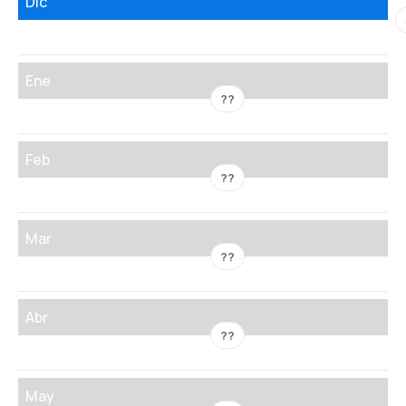
Dic
Ene
??
Feb
??
Mar
??
Abr
??
May