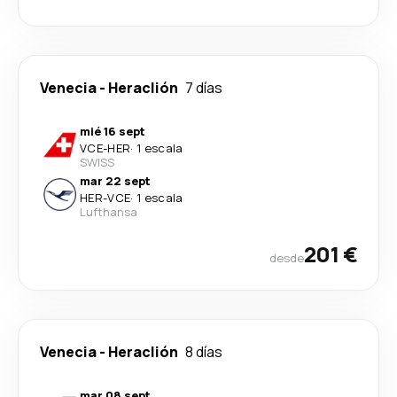
Venecia
-
Heraclión
7 días
mié 16 sept
VCE
-
HER
·
1 escala
SWISS
mar 22 sept
HER
-
VCE
·
1 escala
Lufthansa
201 €
desde
Venecia
-
Heraclión
8 días
mar 08 sept