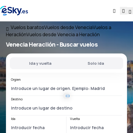
Vuelos baratos
Vuelos desde Venecia
Vuelos a
Heraclión
Vuelos desde Venecia a Heraclión
Venecia Heraclión
- Buscar vuelos
Ida y vuelta
Solo ida
Orgien
Destino
Ida
Vuelta