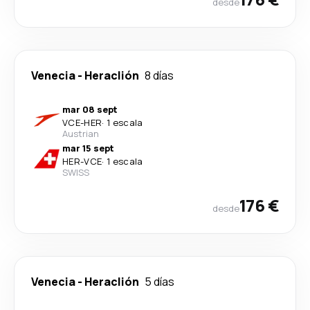
desde
Venecia
-
Heraclión
8 días
mar 08 sept
VCE
-
HER
·
1 escala
Austrian
mar 15 sept
HER
-
VCE
·
1 escala
SWISS
176 €
desde
Venecia
-
Heraclión
5 días