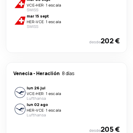
VCE
-
HER
·
1 escala
SWISS
mar 15 sept
HER
-
VCE
·
1 escala
SWISS
202 €
desde
Venecia
-
Heraclión
8 días
lun 26 jul
VCE
-
HER
·
1 escala
Lufthansa
lun 02 ago
HER
-
VCE
·
1 escala
Lufthansa
205 €
desde