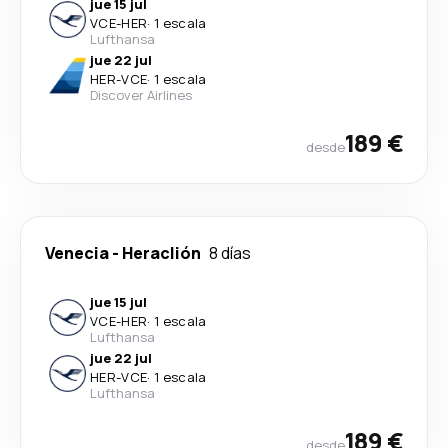
jue 15 jul
VCE
-
HER
·
1 escala
Lufthansa
jue 22 jul
HER
-
VCE
·
1 escala
Discover Airlines
189 €
desde
Venecia
-
Heraclión
8 días
jue 15 jul
VCE
-
HER
·
1 escala
Lufthansa
jue 22 jul
HER
-
VCE
·
1 escala
Lufthansa
189 €
desde