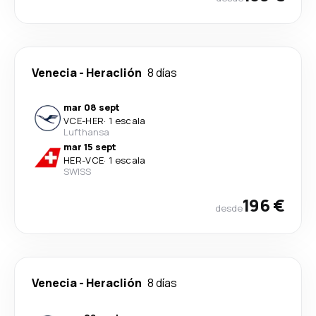
Venecia
-
Heraclión
8 días
mar 08 sept
VCE
-
HER
·
1 escala
Lufthansa
mar 15 sept
HER
-
VCE
·
1 escala
SWISS
196 €
desde
Venecia
-
Heraclión
8 días