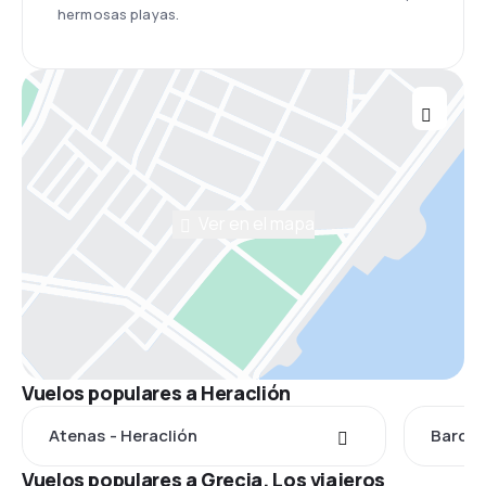
hermosas playas.
Ver en el mapa
Vuelos populares a Heraclión
Atenas - Heraclión
Barcel
Vuelos populares a Grecia. Los viajeros