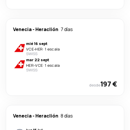
Venecia
-
Heraclión
7 días
mié 16 sept
VCE
-
HER
·
1 escala
SWISS
mar 22 sept
HER
-
VCE
·
1 escala
SWISS
197 €
desde
Venecia
-
Heraclión
8 días