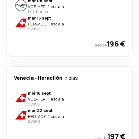
mar 08 sept
VCE
-
HER
·
1 escala
Lufthansa
mar 15 sept
HER
-
VCE
·
1 escala
SWISS
196 €
desde
Venecia
-
Heraclión
7 días
mié 16 sept
VCE
-
HER
·
1 escala
SWISS
mar 22 sept
HER
-
VCE
·
1 escala
SWISS
197 €
desde