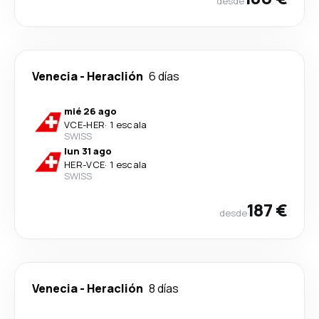
desde
Venecia
-
Heraclión
6 días
mié 26 ago
VCE
-
HER
·
1 escala
SWISS
lun 31 ago
HER
-
VCE
·
1 escala
SWISS
187 €
desde
Venecia
-
Heraclión
8 días