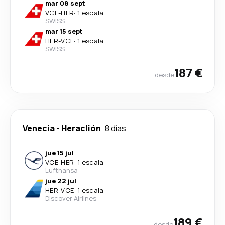
mar 08 sept
VCE
-
HER
·
1 escala
SWISS
mar 15 sept
HER
-
VCE
·
1 escala
SWISS
187 €
desde
Venecia
-
Heraclión
8 días
jue 15 jul
VCE
-
HER
·
1 escala
Lufthansa
jue 22 jul
HER
-
VCE
·
1 escala
Discover Airlines
189 €
desde