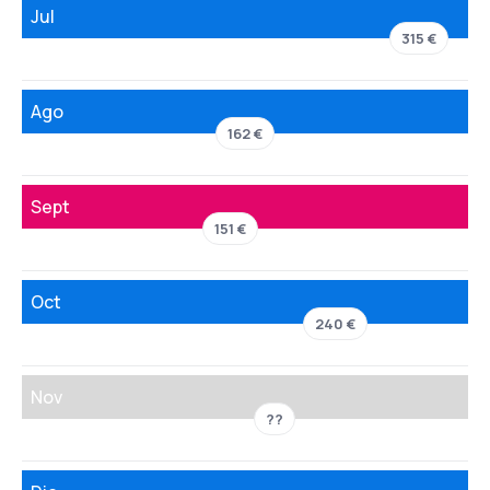
Jul
315 €
Ago
162 €
Sept
151 €
Oct
240 €
Nov
??