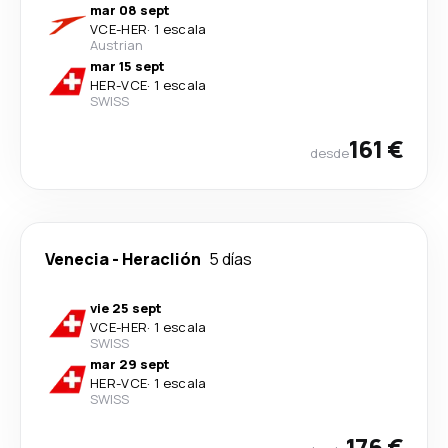
mar 08 sept
VCE
-
HER
·
1 escala
Austrian
mar 15 sept
HER
-
VCE
·
1 escala
SWISS
161 €
desde
Venecia
-
Heraclión
5 días
vie 25 sept
VCE
-
HER
·
1 escala
SWISS
mar 29 sept
HER
-
VCE
·
1 escala
SWISS
176 €