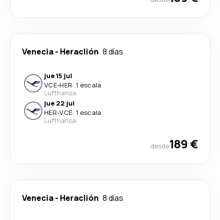
Venecia
-
Heraclión
8 días
jue 15 jul
VCE
-
HER
·
1 escala
Lufthansa
jue 22 jul
HER
-
VCE
·
1 escala
Lufthansa
189 €
desde
Venecia
-
Heraclión
8 días