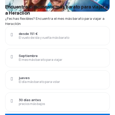
Encuentra el momento más barato para viajar a
a Heraclión
¿Fechas flexibles? Encuentra el mes más barato para viajar a
Heraclión
desde 151 €
El vuelo de ida y vuelta más barato
Septiembre
El mes más barato para viajar
jueves
El día más barato para volar
30 días antes
precios más bajos