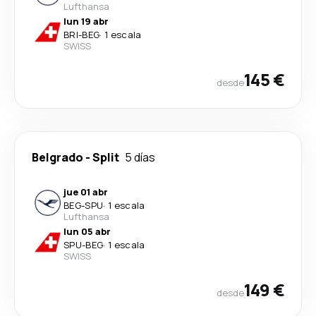
Lufthansa
lun 19 abr
BRI
-
BEG
·
1 escala
SWISS
145 €
desde
Belgrado
-
Split
5 días
jue 01 abr
BEG
-
SPU
·
1 escala
Lufthansa
lun 05 abr
SPU
-
BEG
·
1 escala
SWISS
149 €
desde