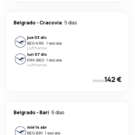
Belgrado
-
Cracovia
5 días
jue 03 dic
BEG
-
KRK
·
1 escala
Lufthansa
lun 07 dic
KRK
-
BEG
·
1 escala
Lufthansa
142 €
desde
Belgrado
-
Bari
6 días
mié 14 abr
BEG
-
BRI
·
1 escala