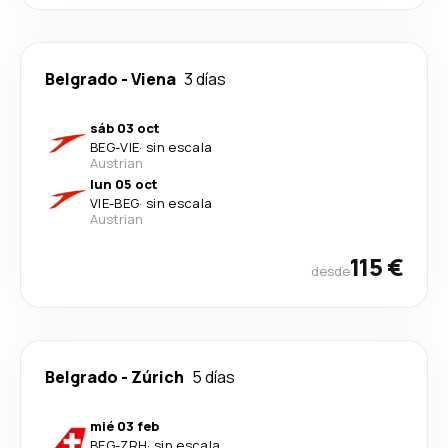
Belgrado
-
Viena
3 días
sáb 03 oct
BEG
-
VIE
·
sin escala
Austrian
lun 05 oct
VIE
-
BEG
·
sin escala
Austrian
115 €
desde
Belgrado
-
Zúrich
5 días
mié 03 feb
BEG
-
ZRH
·
sin escala