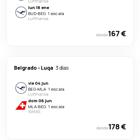
Lufthansa
lun 18 ene
BUD
-
BEG
·
1 escala
Lufthansa
167 €
desde
Belgrado
-
Luqa
3 días
vie 04 jun
BEG
-
MLA
·
1 escala
Lufthansa
dom 06 jun
MLA
-
BEG
·
1 escala
SWISS
178 €
desde