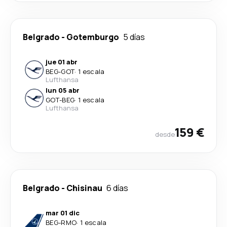
Belgrado
-
Gotemburgo
5 días
jue 01 abr
BEG
-
GOT
·
1 escala
Lufthansa
lun 05 abr
GOT
-
BEG
·
1 escala
Lufthansa
159 €
desde
Belgrado
-
Chisinau
6 días
mar 01 dic
BEG
-
RMO
·
1 escala