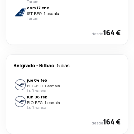
Tarom
dom 17 ene
IST
-
BEG
·
1 escala
Tarom
164 €
desde
Belgrado
-
Bilbao
5 días
jue 04 feb
BEG
-
BIO
·
1 escala
Lufthansa
lun 08 feb
BIO
-
BEG
·
1 escala
Lufthansa
164 €
desde