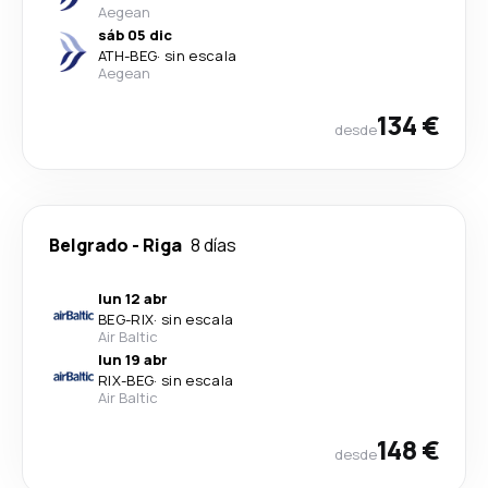
Aegean
sáb 05 dic
ATH
-
BEG
·
sin escala
Aegean
134 €
desde
Belgrado
-
Riga
8 días
lun 12 abr
BEG
-
RIX
·
sin escala
Air Baltic
lun 19 abr
RIX
-
BEG
·
sin escala
Air Baltic
148 €
desde