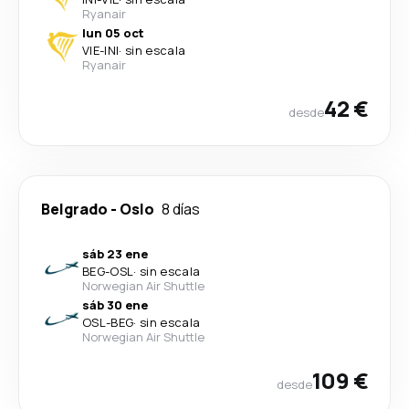
Ryanair
lun 05 oct
VIE
-
INI
·
sin escala
Ryanair
42 €
desde
Belgrado
-
Oslo
8 días
sáb 23 ene
BEG
-
OSL
·
sin escala
Norwegian Air Shuttle
sáb 30 ene
OSL
-
BEG
·
sin escala
Norwegian Air Shuttle
109 €
desde