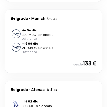
Belgrado
-
Múnich
6 días
vie 04 dic
BEG
-
MUC
·
sin escala
Lufthansa
mié 09 dic
MUC
-
BEG
·
sin escala
Lufthansa
133 €
desde
Belgrado
-
Atenas
4 días
mié 02 dic
BEG
-
ATH
·
sin escala