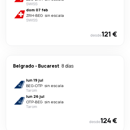
SWISS
dom 07 feb
ZRH
-
BEG
·
sin escala
SWISS
121 €
desde
Belgrado
-
Bucarest
8 días
lun 19 jul
BEG
-
OTP
·
sin escala
Tarom
lun 26 jul
OTP
-
BEG
·
sin escala
Tarom
124 €
desde