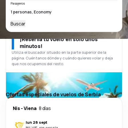
Pasajeros
Buscar
¡Reserva tu vuelo en solo unos
minutos!
Utiliza el buscador situado en la parte superior de la
página. Cuéntanos dónde y cuándo quieres volar y deja
que nos ocupemos del resto.
Ofertas especiales de vuelos de Serbia
Nis
-
Viena
8 días
lun 28 sept
INI
-
VIE
·
sin escala