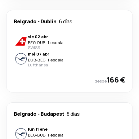
Belgrado
-
Dublín
6 días
vie 02 abr
BEG
-
DUB
·
1 escala
SWISS
mié 07 abr
DUB
-
BEG
·
1 escala
Lufthansa
166 €
desde
Belgrado
-
Budapest
8 días
lun 11 ene
BEG
-
BUD
·
1 escala