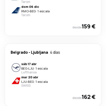
Tarom
dom 06 dic
RMO
-
BEG
·
1 escala
Tarom
159 €
desde
Belgrado
-
Ljubljana
4 días
sáb 17 abr
BEG
-
LJU
·
1 escala
Lufthansa
mar 20 abr
LJU
-
BEG
·
1 escala
SWISS
162 €
desde