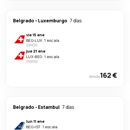
Belgrado
-
Luxemburgo
7 días
vie 15 ene
BEG
-
LUX
·
1 escala
SWISS
jue 21 ene
LUX
-
BEG
·
1 escala
SWISS
162 €
desde
Belgrado
-
Estambul
7 días
lun 11 ene
BEG
-
IST
·
1 escala