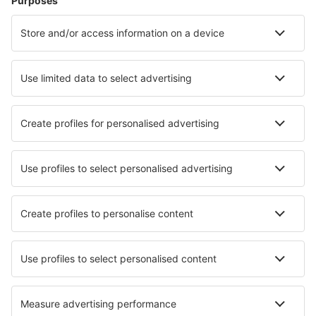
Pamplona (PNA)
Santander (SDR)
Vigo (VGO)
Barcelona
Murcia
San Pablo (SVQ)
Badajoz Talavera La Real (BJZ)
Tenerife Norte - Los Rodeos (TFN)
Tenerife Sur - Reina Sofia (TFS)
Valladolid (VLL)
Vitoria (VIT)