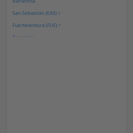
Barcelona
San Sebastián (EAS)
Fuerteventura (FUE)
Barcelona
Gran Canaria (LPA)
Granada (GRX)
Ibiza (IBZ)
La Coruna (LCG)
La Gomera (GMZ)
La Palma (SPC)
Jerez (XRY)