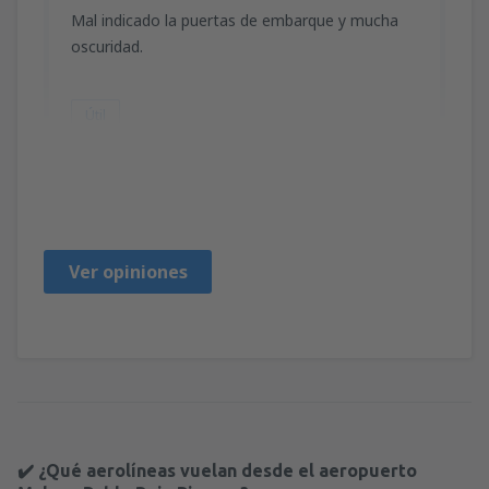
Mal indicado la puertas de embarque y mucha
oscuridad.
Útil
MARIA
Hiszpania,
Octubre 2018
Ver opiniones
✔️ ¿Qué aerolíneas vuelan desde el aeropuerto