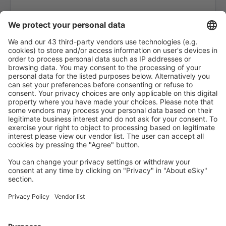
Arrecife Lanzarote (ACE)
Santiago de Compostela (SCQ)
Leon (LEN)
Lérida-Alguaire (ILD)
Madrid-Barajas (MAD)
Valencia-Manises (VLC)
Salamanca Matacán (SLM)
Melilla (MLN)
Menorca Mahón (MAH)
Murcia
Palma de Mallorca (PMI)