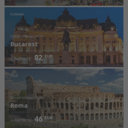
Revisa los detalles
RUMANIA
desde: Málaga (AGP)
Bucarest
82
EUR
A PARTIR DE:
Revisa los detalles
ITALIA
desde: Málaga (AGP)
Roma
46
EUR
A PARTIR DE: