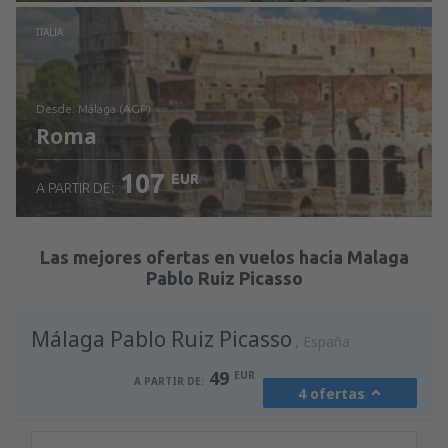
Revisa los detalles
ITALIA
desde: Málaga (AGP)
Roma
107
EUR
A PARTIR DE:
Revisa los detalles
Las mejores ofertas en vuelos hacia Malaga
Pablo Ruiz Picasso
Málaga Pablo Ruiz Picasso
España
49
EUR
A PARTIR DE:
4 ofertas