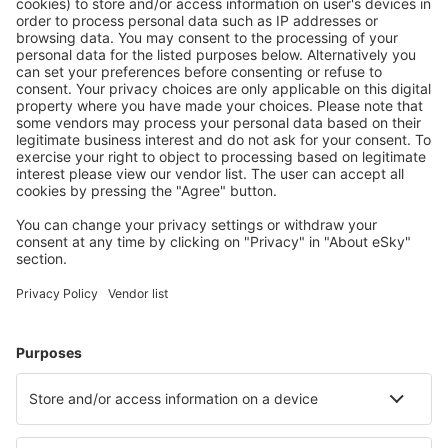
Lérida-Alguaire (ILD)
Madrid-Barajas (MAD)
Valencia-Manises (VLC)
Salamanca Matacán (SLM)
Melilla (MLN)
Menorca Mahón (MAH)
Murcia
Palma de Mallorca (PMI)
Pamplona (PNA)
Santander (SDR)
Vigo (VGO)