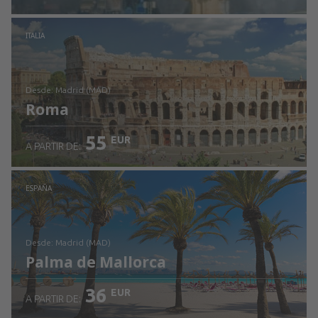
Revisa los detalles
ITALIA
desde: Madrid (MAD)
Roma
55
EUR
A PARTIR DE:
Revisa los detalles
ESPAÑA
desde: Madrid (MAD)
Palma de Mallorca
36
EUR
A PARTIR DE: