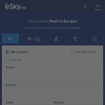
Menú
Aeropuerto
Madrid-Barajas
Aeropuerto Adolfo Suárez Madrid-Barajas
Agregar hotel
Ida y vuelta
Solo ida
Origen
Destino
Salida
Regreso