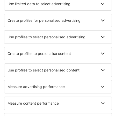
Barcelona
Murcia
San Pablo (SVQ)
Badajoz Talavera La Real (BJZ)
Tenerife Norte - Los Rodeos (TFN)
Tenerife Sur - Reina Sofia (TFS)
Valladolid (VLL)
Vitoria (VIT)
Vila Do Porto (ZAZ)