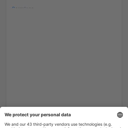
Barcelona
Gran Canaria (LPA)
Granada (GRX)
Ibiza (IBZ)
La Coruna (LCG)
La Gomera (GMZ)
La Palma (SPC)
Jerez (XRY)
Arrecife Lanzarote (ACE)
Santiago de Compostela (SCQ)
Leon (LEN)