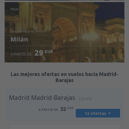
Revisa los detalles
ITALIA
desde: Madrid (MAD)
Milán
29
EUR
A PARTIR DE:
Revisa los detalles
Las mejores ofertas en vuelos hacia Madrid-
Barajas
Madrid Madrid-Barajas
España
32
EUR
A PARTIR DE:
12 ofertas