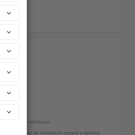
e otros.
res y cabinas telefónicas.
de viajes, puesto de información general y turística.