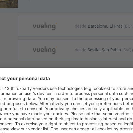
desde
Barcelona, El Prat
(BCN
desde
Sevilla, San Pablo
(SVQ
formación
Internacional de Santiago de Compostela sirve a buena parte de la reg
e La Coruña. Opera con varios vuelos a distintos puntos de Europa y 