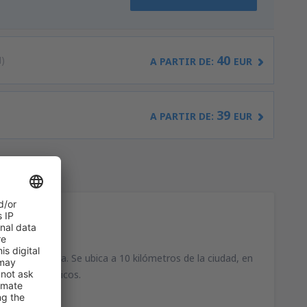
40
)
A PARTIR DE:
EUR
39
)
A PARTIR DE:
EUR
ión de Galicia. Se ubica a 10 kilómetros de la ciudad, en
vuelos domésticos.