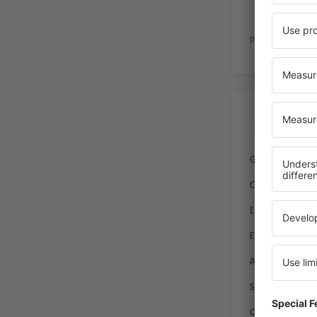
Es
Playa de estac
Ser
Gastronomía
Compras:
free
Internet:
serv
Entidades fi
Alquiler de a
Servicios a d
Otros servici