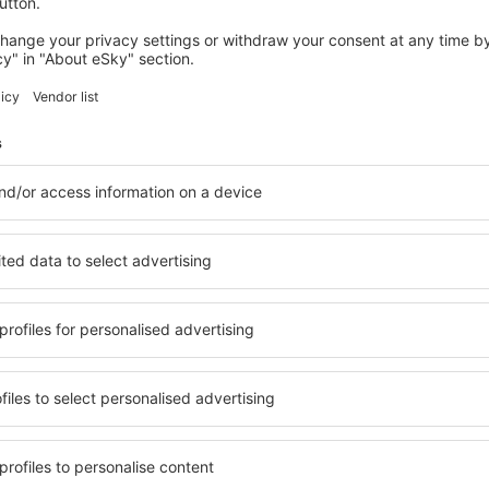
gresando
 Santiago de Compostela - Lavacolla
o de Compostela, A Coruña
 conectan el aeropuerto con el centro de la ciudad y con otras locali
taxis se encuentran en la salida del edificio.
ara sistema de GPS:
°25'1"W
cceso al aeropuerto es por la autovía N547.