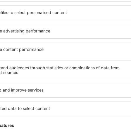
tacionamiento
ionamiento con capacidad para 1400 vehículos.
vicios
:
restaurante, cafeterías y bares.
shop, tiendas, regalería, venta de diarios y revistas, artesanías, entr
icio de internet Wi-Fi.
nancieras:
cajeros automáticos.
utos:
Avis, Europcar, Hertz, Atesa funcionan dentro del aeropuerto.
iscapacitados:
infraestructura adaptada en baños, ingresos, ascenso
os:
correo, salas VIP, teléfonos públicos, primeros auxilios, agencias 