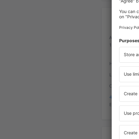
In
Aeropuerto de
15820 Santiag
Hay líneas que
Las paradas de 
Coordenadas p
42°53'49"N, 8
El principal a