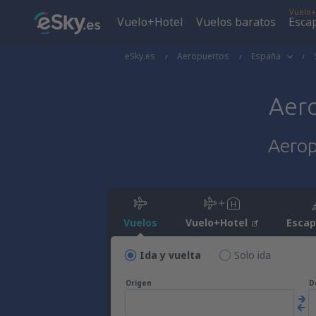
Vuelo+
Vuelo+Hotel
Vuelos baratos
Esca
eSky.es
Aeropuertos
España
Aer
Aerop
Vuelos
Vuelo+Hotel
Esca
Ida y vuelta
Solo ida
Origen
D