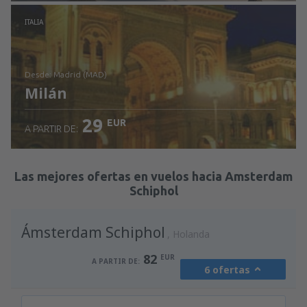
Revisa los detalles
ITALIA
desde: Madrid (MAD)
Milán
29
EUR
A PARTIR DE:
Revisa los detalles
Las mejores ofertas en vuelos hacia Amsterdam
Schiphol
Ámsterdam Schiphol
Holanda
82
EUR
A PARTIR DE:
6 ofertas