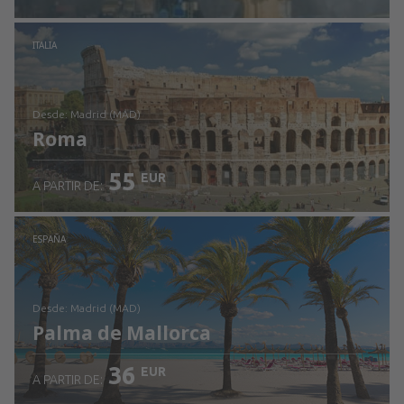
Revisa los detalles
ITALIA
desde: Madrid (MAD)
Roma
55
EUR
A PARTIR DE:
Revisa los detalles
ESPAÑA
desde: Madrid (MAD)
Palma de Mallorca
36
EUR
A PARTIR DE: