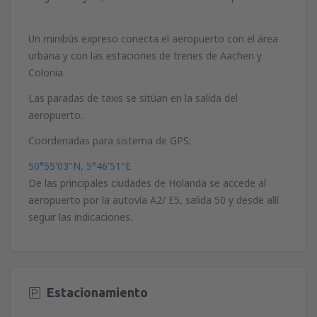
desde
Palma de Mallorca, Palma de
Un minibús expreso conecta el aeropuerto con el área
Mallorca
(PMI)
urbana y con las estaciones de trenes de Aachen y
47
A PARTIR DE:
EUR
Colonia.
desde
Sevilla, San Pablo
(SVQ)
Las paradas de taxis se sitúan en la salida del
83
aeropuerto.
A PARTIR DE:
EUR
Coordenadas para sistema de GPS:
desde
Granadilla de Abona, Tenerife Sur -
50°55'03"N, 5°46'51"E
Reina Sofia
(TFS)
131
De las principales ciudades de Holanda se accede al
A PARTIR DE:
EUR
aeropuerto por la autovía A2/ E5, salida 50 y desde allí
seguir las indicaciones.
desde
Valencia, Valencia-Manises
(VLC)
51
A PARTIR DE:
EUR
desde
Alicante, Alicante Intl Airport
(ALC)
Estacionamiento
86
A PARTIR DE:
EUR