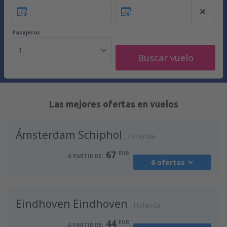
Pasajeros
1
Buscar vuelo
Las mejores ofertas en vuelos
Ámsterdam Schiphol
Holanda
67
EUR
A PARTIR DE:
6 ofertas
desde
Málaga, Pablo Ruiz Picasso
(AGP)
Eindhoven Eindhoven
94
Holanda
A PARTIR DE:
EUR
44
EUR
A PARTIR DE: