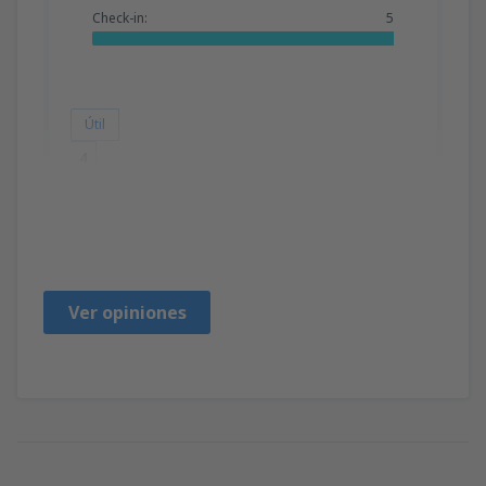
Check-in:
5
Útil
4
Zuzana
Szlovákia,
Enero 2020
Ver opiniones