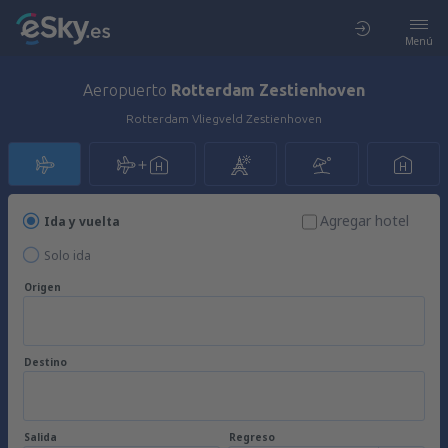
Menú
Aeropuerto
Rotterdam Zestienhoven
Rotterdam Vliegveld Zestienhoven
Agregar hotel
Ida y vuelta
Solo ida
Origen
Destino
Salida
Regreso