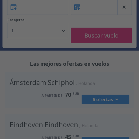
Pasajeros
1
Buscar vuelo
Las mejores ofertas en vuelos
Ámsterdam Schiphol
Holanda
70
EUR
A PARTIR DE:
6 ofertas
desde
Málaga, Pablo Ruiz Picasso
(AGP)
Eindhoven Eindhoven
94
Holanda
A PARTIR DE:
EUR
45
EUR
A PARTIR DE: