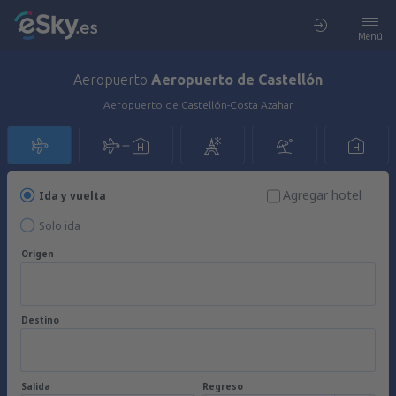
Menú
Aeropuerto
Aeropuerto de Castellón
Aeropuerto de Castellón-Costa Azahar
Agregar hotel
Ida y vuelta
Solo ida
Origen
Destino
Salida
Regreso