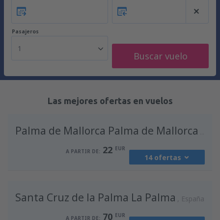
Pasajeros
1
Buscar vuelo
Las mejores ofertas en vuelos
Palma de Mallorca Palma de Mallorca
Espa
22
EUR
A PARTIR DE:
14 ofertas
desde
Madrid, Madrid-Barajas
(MAD)
Santa Cruz de la Palma La Palma
36
España
A PARTIR DE:
EUR
70
EUR
A PARTIR DE: