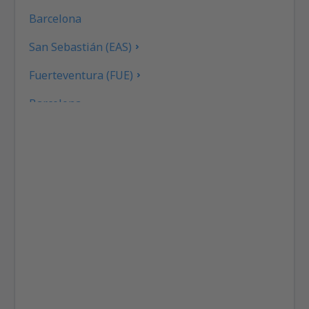
Barcelona
San Sebastián (EAS)
Fuerteventura (FUE)
Barcelona
Gran Canaria (LPA)
Granada (GRX)
Ibiza (IBZ)
La Coruna (LCG)
La Gomera (GMZ)
La Palma (SPC)
Jerez (XRY)