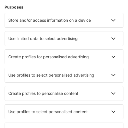
Pamplona (PNA)
Santander (SDR)
Vigo (VGO)
Barcelona
Murcia
San Pablo (SVQ)
Badajoz Talavera La Real (BJZ)
Tenerife Norte - Los Rodeos (TFN)
Tenerife Sur - Reina Sofia (TFS)
Valladolid (VLL)
Vitoria (VIT)