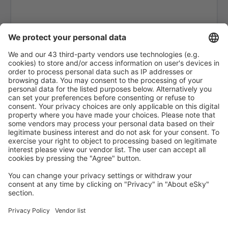
Arrecife Lanzarote (ACE)
Santiago de Compostela (SCQ)
Leon (LEN)
Lérida-Alguaire (ILD)
Madrid-Barajas (MAD)
Valencia-Manises (VLC)
Salamanca Matacán (SLM)
Melilla (MLN)
Menorca Mahón (MAH)
Murcia
Palma de Mallorca (PMI)