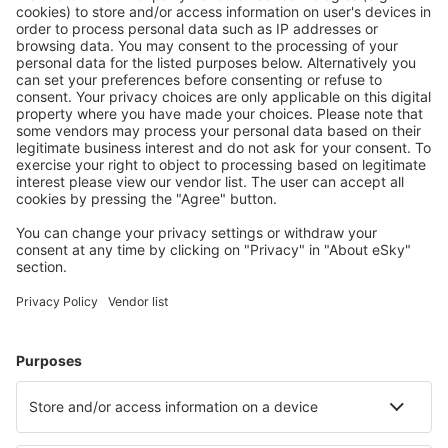
Pisco Renán Elías Olivera (PIO)
Rioja Juan Simons Vela (RIJ)
Arequipa Rodríguez Ballón (AQP)
Santa Maria Airport (Peru) (SMG)
Jaen Shumba (JAE)
Talara Victor Montes Arias (TYL)
Tingo María Airport (TGI)
Cap. FAP Carlos Martínez de Pinillos (TRU)
Yurimaguas Moisés Benzaquen Rengifo (YMS)