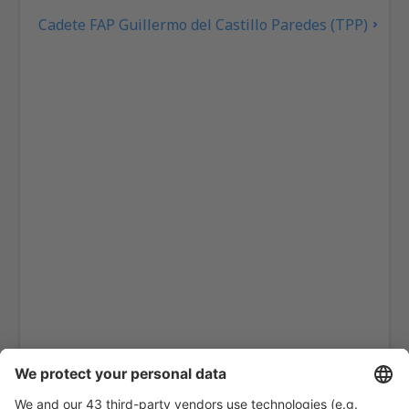
Cadete FAP Guillermo del Castillo Paredes (TPP)
Iberia Gerardo Pérez Pinedo (IBP)
Inca Manco Cápac (JUL)
Lima Jorge Chávez (LIM)
Cap. FAP José Abelardo Quiñones Gonzales (CIX)
Juanjui Airport (JJI)
Mazamari Manuel Prado (MZA)
Moyobamba Airport (MBP)
Nazca Maria Reiche Neuman (NZC)
Puerto Maldonado - P. Aldamiz (PEM)
Cap. FAP Pedro Canga Rodríguez (TBP)