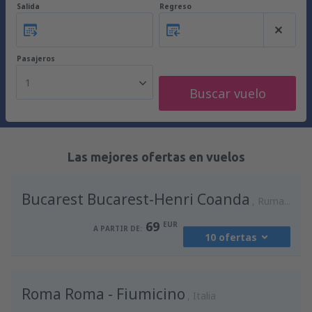
Salida
Regreso
Pasajeros
1
Buscar vuelo
Las mejores ofertas en vuelos
Bucarest Bucarest-Henri Coanda
Rumania
69
EUR
A PARTIR DE:
10 ofertas
desde
Madrid, Madrid-Barajas
(MAD)
Roma Roma - Fiumicino
90
Italia
A PARTIR DE:
EUR