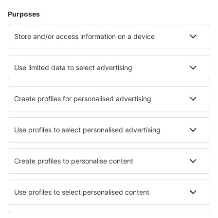
Yurimaguas Moisés Benzaquen Rengifo (YMS)