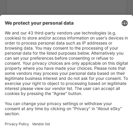
Nazca Maria Reiche Neuman (NZC)
Puerto Maldonado - P. Aldamiz (PEM)
Cap. FAP Pedro Canga Rodríguez (TBP)
Pisco Renán Elías Olivera (PIO)
Rioja Juan Simons Vela (RIJ)
Arequipa Rodríguez Ballón (AQP)
Santa Maria Airport (Peru) (SMG)
Jaen Shumba (JAE)
Talara Victor Montes Arias (TYL)
Tingo María Airport (TGI)
Cap. FAP Carlos Martínez de Pinillos (TRU)