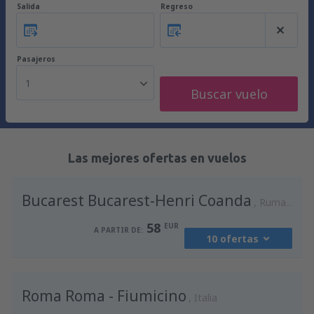
Salida
Regreso
Pasajeros
1
Buscar vuelo
Las mejores ofertas en vuelos
Bucarest Bucarest-Henri Coanda
Rumania
58
EUR
A PARTIR DE:
10 ofertas
desde
Madrid, Madrid-Barajas
(MAD)
Roma Roma - Fiumicino
94
Italia
A PARTIR DE:
EUR