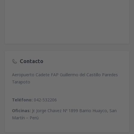
desde
Valencia, Valencia-Manises
(VLC)
36
A PARTIR DE:
EUR
desde
Valencia, Valencia-Manises
(VLC)
37
A PARTIR DE:
EUR
desde
Barcelona, El Prat
(BCN)
Contacto
43
A PARTIR DE:
EUR
Aeropuerto Cadete FAP Guillermo del Castillo Paredes
Tarapoto
Teléfono:
042-532206
Oficinas:
Jr. Jorge Chavez Nº 1899 Barrio Huayco, San
Martín – Perú