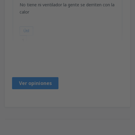
No tiene ni ventilador la gente se derriten con la
calor
Útil
1
ROSMIL
Perú,
Junio 2024
Ver opiniones