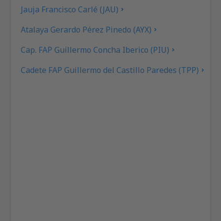
Jauja Francisco Carlé (JAU)
Atalaya Gerardo Pérez Pinedo (AYX)
Cap. FAP Guillermo Concha Iberico (PIU)
Cadete FAP Guillermo del Castillo Paredes (TPP)
Iberia Gerardo Pérez Pinedo (IBP)
Inca Manco Cápac (JUL)
Lima Jorge Chávez (LIM)
Cap. FAP José Abelardo Quiñones Gonzales (CIX)
Juanjui Airport (JJI)
Mazamari Manuel Prado (MZA)
Moyobamba Airport (MBP)