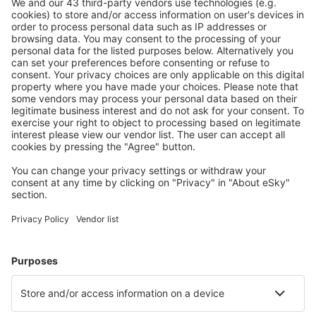
Pisco Renán Elías Olivera (PIO)
Rioja Juan Simons Vela (RIJ)
Arequipa Rodríguez Ballón (AQP)
Santa Maria Airport (Peru) (SMG)
Jaen Shumba (JAE)
Talara Victor Montes Arias (TYL)
Tingo María Airport (TGI)
Cap. FAP Carlos Martínez de Pinillos (TRU)
Yurimaguas Moisés Benzaquen Rengifo (YMS)