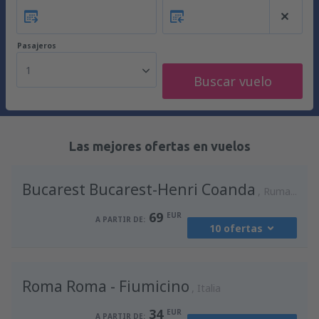
Pasajeros
1
Buscar vuelo
Las mejores ofertas en vuelos
Bucarest Bucarest-Henri Coanda
Rumania
69
EUR
A PARTIR DE:
10 ofertas
desde
Madrid, Madrid-Barajas
(MAD)
Roma Roma - Fiumicino
90
Italia
A PARTIR DE:
EUR
34
EUR
A PARTIR DE: