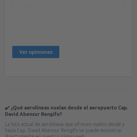
Útil
Leonardo Omar
Chile,
Junio 2023
Ver opiniones
✔️ ¿Qué aerolíneas vuelan desde el aeropuerto Cap.
David Abensur Rengifo?
La lista actual de aerolíneas que ofrecen vuelos desde y
hacia Cap. David Abensur Rengifo se puede encontrar
directamente en nuestra página web.