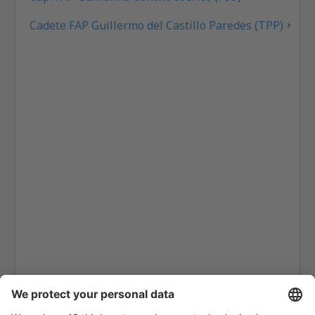
Cadete FAP Guillermo del Castillo Paredes (TPP)
Iberia Gerardo Pérez Pinedo (IBP)
Inca Manco Cápac (JUL)
Lima Jorge Chávez (LIM)
Cap. FAP José Abelardo Quiñones Gonzales (CIX)
Juanjui Airport (JJI)
Mazamari Manuel Prado (MZA)
Moyobamba Airport (MBP)
Nazca Maria Reiche Neuman (NZC)
Puerto Maldonado - P. Aldamiz (PEM)
Cap. FAP Pedro Canga Rodríguez (TBP)