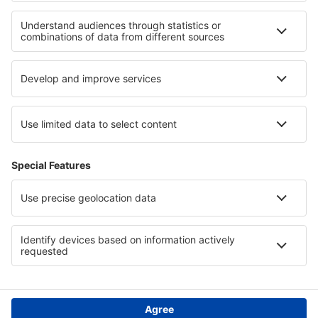
Rincón de los Sauces (RDS)
San Rafael S.A. Santiago Germano (AFA)
San Fernando (FDO)
Santa Rosa (RSA)
Santa Teresita (SST)
Santa Fe (SFN)
Tandil (TDL)
San Carlos de Bariloche Teniente Luis Candelaria
(BRC)
Valle del Conlara (RLO)
Villa Gesell (VGL)