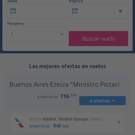
Salida
Regreso
Pasajeros
1
Buscar vuelo
Las mejores ofertas en vuelos
A
Buenos Aires Ezeiza "Ministro Pistarini"
716
EUR
A PARTIR DE:
2 ofertas
desde
Madrid, Madrid-Barajas
(MAD)
840
A PARTIR DE:
EUR