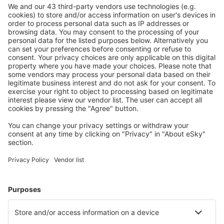
General Pico (GPO)
General Justo José de Urquiza (PRA)
El Cadillal (JUJ)
Río Grande (RGA)
Cordoba Pajas Blancas (COR)
Fisherton (ROS)
Buenos Aires
Resistencia (RES)
Junín (JNI)
La Plata (LPG)
Río Cuarto (RCU)