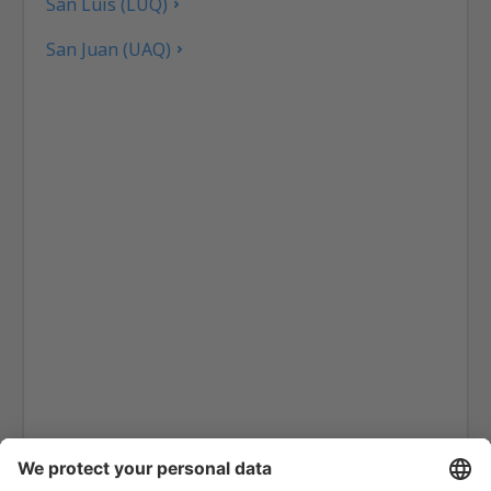
San Luis (LUQ)
San Juan (UAQ)
General Roca (GNR)
Viedma (VDM)
El Palomar Airport (EPA)
El Plumerillo (MDZ)
El Pucú (FMA)
El Tehuelche (PMY)
Tartagal - General Enrique Mosconi (TTG)
Comodoro Rivadavia (CRD)
Esquel (EQS)