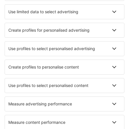
Río Hondo (RHD)
Posadas (PSS)
Malvinas Argentinas (USH)
Martín Miguel de Güemes (SLA)
Buenos Aires
Necochea (NEC)
Río Gallegos (RGL)
Paso de los Libres Airport (AOL)
Concordia - Comodoro Pierrestegui (COC)
Neuquén (NQN)
Reconquista Aeroporto (RCQ)