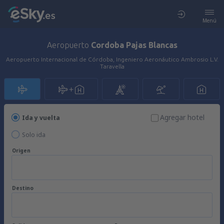
Menú
Aeropuerto
Cordoba Pajas Blancas
Aeropuerto Internacional de Córdoba, Ingeniero Aeronáutico Ambrosio L.V.
Taravella
Agregar hotel
Ida y vuelta
Solo ida
Origen
Destino