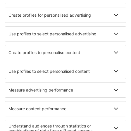
Malvinas Argentinas (USH)
Martín Miguel de Güemes (SLA)
Buenos Aires
Necochea (NEC)
Río Gallegos (RGL)
Paso de los Libres Airport (AOL)
Concordia - Comodoro Pierrestegui (COC)
Neuquén (NQN)
Reconquista Aeroporto (RCQ)
Rincón de los Sauces (RDS)