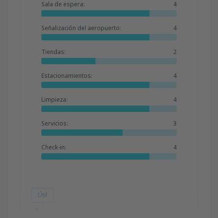
Sala de espera:
4
Señalización del aeropuerto:
4
Tiendas:
2
Estacionamientos:
4
Limpieza:
4
Servicios:
3
Check-in:
4
Útil
1