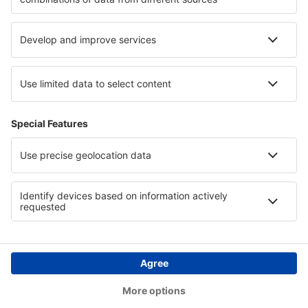
San Rafael S.A. Santiago Germano (AFA)
San Fernando (FDO)
Santa Rosa (RSA)
Santa Teresita (SST)
Santa Fe (SFN)
Tandil (TDL)
San Carlos de Bariloche Teniente Luis Candelaria
(BRC)
Valle del Conlara (RLO)
Villa Gesell (VGL)
Villa Reynolds (VME)
Santiago del Estero (SDE)