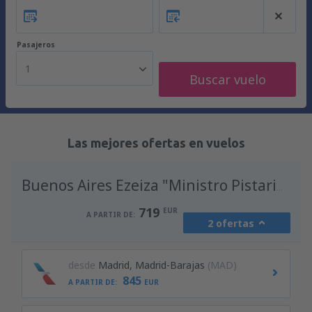
Pasajeros
1
Buscar vuelo
Las mejores ofertas en vuelos
A
Buenos Aires Ezeiza "Ministro Pistarini"
719
EUR
A PARTIR DE:
2 ofertas
desde
Madrid, Madrid-Barajas
(MAD)
845
A PARTIR DE:
EUR