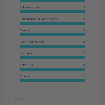
Sala de espera:
5
Señalización del aeropuerto:
5
Tiendas:
5
Estacionamientos:
5
Limpieza:
5
Servicios:
5
Check-in:
5
Útil