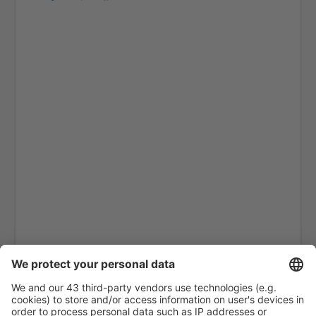
General Roca (GNR)
Viedma (VDM)
El Palomar Airport (EPA)
El Plumerillo (MDZ)
El Pucú (FMA)
El Tehuelche (PMY)
Comodoro Rivadavia (CRD)
Tartagal - General Enrique Mosconi (TTG)
Esquel (EQS)
General Pico (GPO)
General Justo José de Urquiza (PRA)