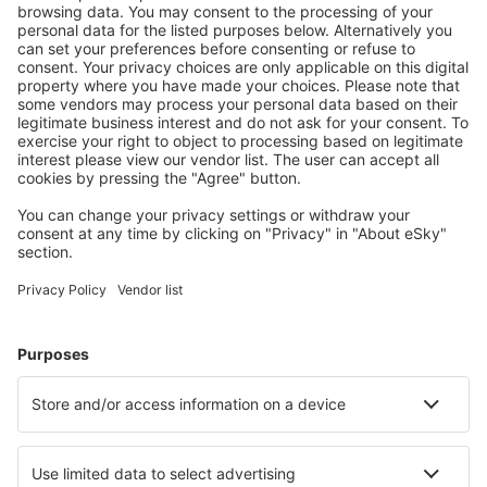
El Cadillal (JUJ)
Río Grande (RGA)
Cordoba Pajas Blancas (COR)
Fisherton (ROS)
Buenos Aires
Resistencia (RES)
Junín (JNI)
La Plata (LPG)
Río Cuarto (RCU)
Río Hondo (RHD)
Posadas (PSS)