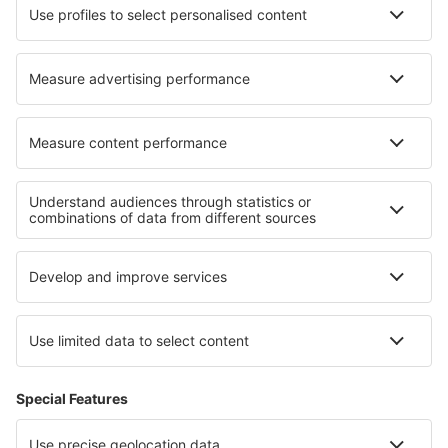
Paso de los Libres Airport (AOL)
Concordia - Comodoro Pierrestegui (COC)
Neuquén (NQN)
Reconquista Aeroporto (RCQ)
Rincón de los Sauces (RDS)
San Rafael S.A. Santiago Germano (AFA)
San Fernando (FDO)
Santa Rosa (RSA)
Santa Teresita (SST)
Santa Fe (SFN)
Tandil (TDL)