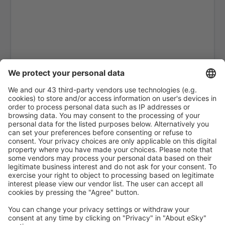
El Tehuelche (PMY)
Comodoro Rivadavia (CRD)
Tartagal - General Enrique Mosconi (TTG)
Esquel (EQS)
General Pico (GPO)
General Justo José de Urquiza (PRA)
El Cadillal (JUJ)
Río Grande (RGA)
Cordoba Pajas Blancas (COR)
Fisherton (ROS)
Buenos Aires