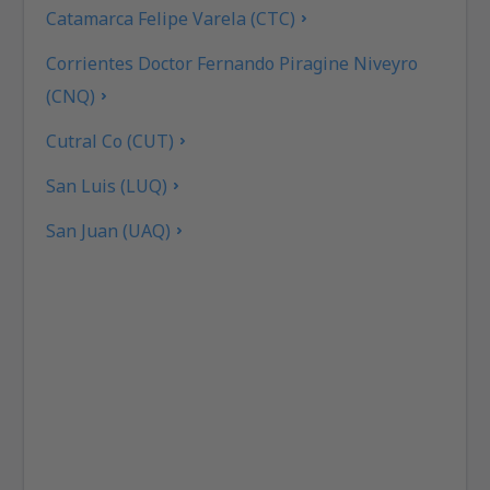
Catamarca Felipe Varela (CTC)
Corrientes Doctor Fernando Piragine Niveyro
(CNQ)
Cutral Co (CUT)
San Luis (LUQ)
San Juan (UAQ)
General Roca (GNR)
Viedma (VDM)
El Palomar Airport (EPA)
El Plumerillo (MDZ)
El Pucú (FMA)