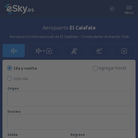
Menú
Aeropuerto
El Calafate
Aeropuerto Internacional de El Calafate - Comandante Armando Tola
Agregar hotel
Ida y vuelta
Solo ida
Origen
Destino
Salida
Regreso