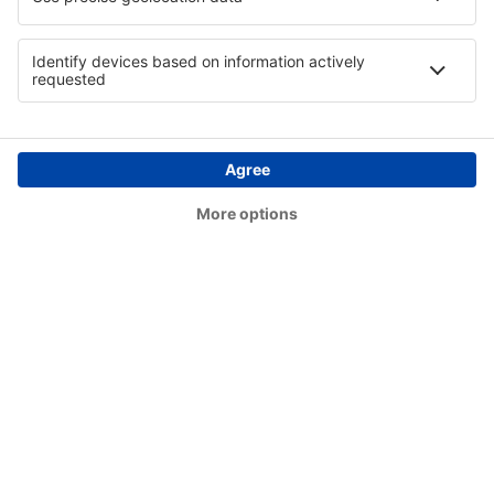
San Carlos de Bariloche Teniente Luis Candelaria
(BRC)
Valle del Conlara (RLO)
Villa Gesell (VGL)
Villa Reynolds (VME)
Santiago del Estero (SDE)