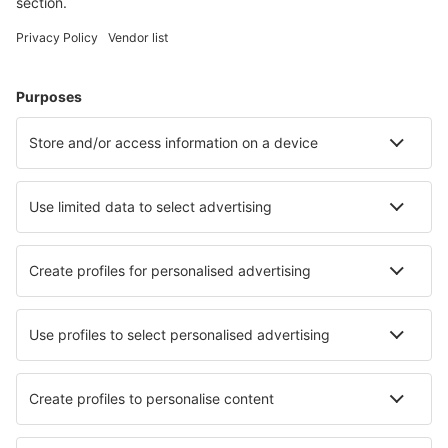
Resistencia (RES)
Junín (JNI)
La Plata (LPG)
Río Cuarto (RCU)
Río Hondo (RHD)
Posadas (PSS)
Malvinas Argentinas (USH)
Martín Miguel de Güemes (SLA)
Buenos Aires
Necochea (NEC)
Río Gallegos (RGL)