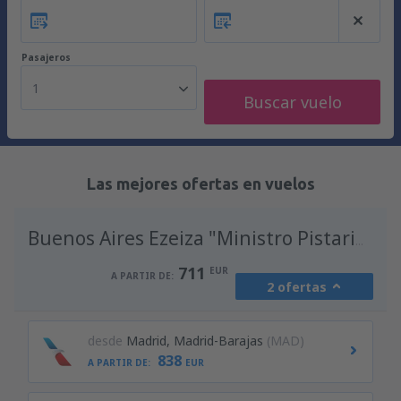
Pasajeros
1
Buscar vuelo
Las mejores ofertas en vuelos
A
Buenos Aires Ezeiza "Ministro Pistarini"
711
EUR
A PARTIR DE:
2 ofertas
desde
Madrid, Madrid-Barajas
(MAD)
838
A PARTIR DE:
EUR