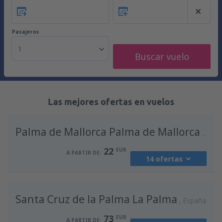
Pasajeros
1
Buscar vuelo
Las mejores ofertas en vuelos
Palma de Mallorca Palma de Mallorca
Espa
22
EUR
A PARTIR DE:
14 ofertas
desde
Madrid, Madrid-Barajas
(MAD)
Santa Cruz de la Palma La Palma
36
España
A PARTIR DE:
EUR
73
EUR
A PARTIR DE: