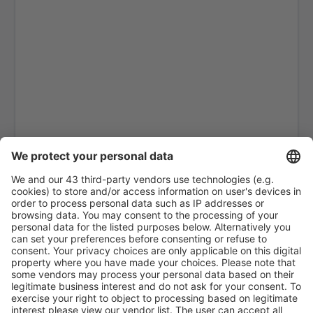
La Coruna (LCG)
La Gomera (GMZ)
La Palma (SPC)
Jerez (XRY)
Arrecife Lanzarote (ACE)
Santiago de Compostela (SCQ)
Leon (LEN)
Lérida-Alguaire (ILD)
Madrid-Barajas (MAD)
Valencia-Manises (VLC)
Salamanca Matacán (SLM)