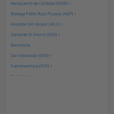
Aeropuerto de Córdoba (ODB)
Malaga Pablo Ruiz Picasso (AGP)
Alicante Intl Airport (ALC)
Valverde El Hierro (VDE)
Barcelona
San Sebastián (EAS)
Fuerteventura (FUE)
Barcelona
Gran Canaria (LPA)
Granada (GRX)
Ibiza (IBZ)