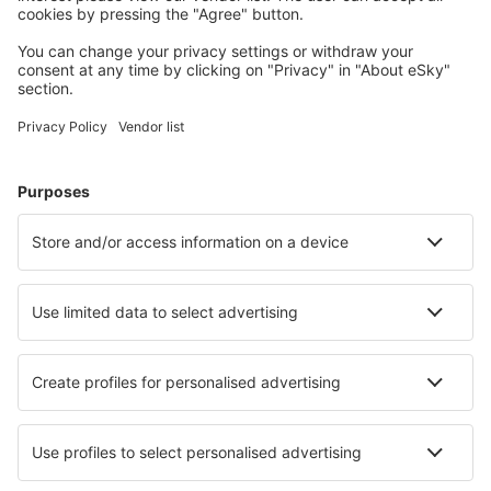
Melilla (MLN)
Menorca Mahón (MAH)
Murcia
Palma de Mallorca (PMI)
Pamplona (PNA)
Santander (SDR)
Vigo (VGO)
Barcelona
Murcia
San Pablo (SVQ)
Badajoz Talavera La Real (BJZ)