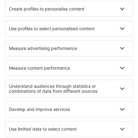
Tenerife Norte - Los Rodeos (TFN)
Tenerife Sur - Reina Sofia (TFS)
Valladolid (VLL)
Vitoria (VIT)
Vila Do Porto (ZAZ)