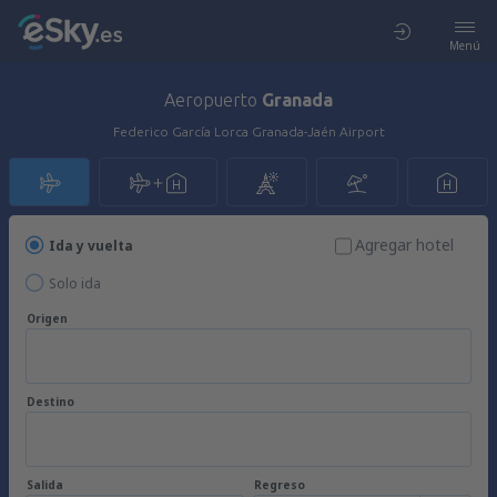
Menú
Aeropuerto
Granada
Federico García Lorca Granada-Jaén Airport
Agregar hotel
Ida y vuelta
Solo ida
Origen
Destino
Salida
Regreso