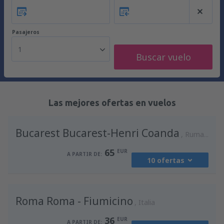
Pasajeros
1
Buscar vuelo
Las mejores ofertas en vuelos
Bucarest Bucarest-Henri Coanda
Rumania
65
EUR
A PARTIR DE:
10 ofertas
desde
Madrid, Madrid-Barajas
(MAD)
Roma Roma - Fiumicino
94
Italia
A PARTIR DE:
EUR
36
EUR
A PARTIR DE: